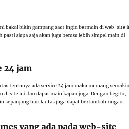
ini bakal bikin gampang saat ingin bermain di web-site i
h pasti siapa saja akan juga berasa lebih simpel main di
e 24 jam
lantas tentunya ada service 24 jam maka memang semaki
n di site ini dan dapat main kapan juga. Dengan begitu,
in sepanjang hari lantas juga dapat bertambah ringan.
mes yang ada pada web-site