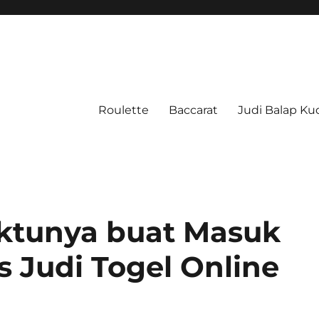
Roulette
Baccarat
Judi Balap Ku
aktunya buat Masuk
us Judi Togel Online