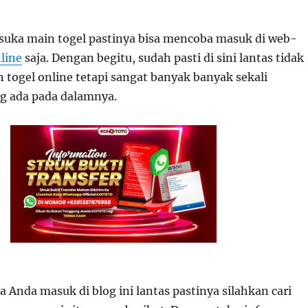
suka main togel pastinya bisa mencoba masuk di web-
line
saja. Dengan begitu, sudah pasti di sini lantas tidak
 togel online tetapi sangat banyak banyak sekali
g ada pada dalamnya.
 Anda masuk di blog ini lantas pastinya silahkan cari