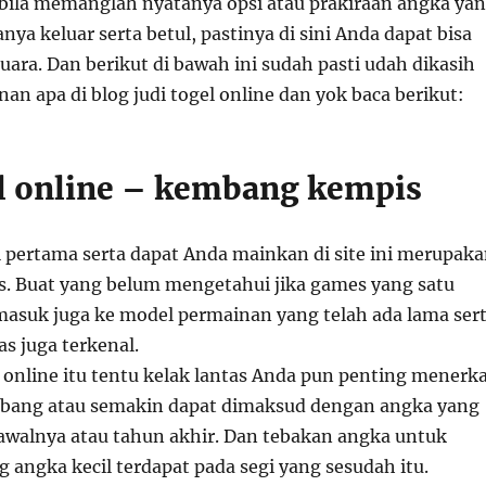
abila memanglah nyatanya opsi atau prakiraan angka ya
nya keluar serta betul, pastinya di sini Anda dapat bisa
 juara. Dan berikut di bawah ini sudah pasti udah dikasih
an apa di blog judi togel online dan yok baca berikut:
el online – kembang kempis
 pertama serta dapat Anda mainkan di site ini merupak
 Buat yang belum mengetahui jika games yang satu
rmasuk juga ke model permainan yang telah ada lama ser
as juga terkenal.
 online itu tentu kelak lantas Anda pun penting menerk
bang atau semakin dapat dimaksud dengan angka yang
 awalnya atau tahun akhir. Dan tebakan angka untuk
 angka kecil terdapat pada segi yang sesudah itu.