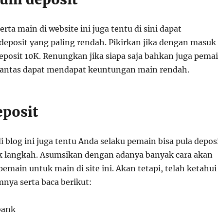
ta main di website ini juga tentu di sini dapat
 deposit yang paling rendah. Pikirkan jika dengan masuk
 deposit 10K. Renungkan jika siapa saja bahkan juga pema
i lantas dapat mendapat keuntungan main rendah.
eposit
blog ini juga tentu Anda selaku pemain bisa pula depos
 langkah. Asumsikan dengan adanya banyak cara akan
ain untuk main di site ini. Akan tetapi, telah ketahui
mnya serta baca berikut:
bank