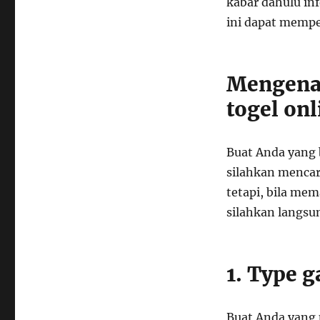
kabar dahulu in
ini dapat memp
Mengenal
togel onl
Buat Anda yang 
silahkan mencari
tetapi, bila mem
silahkan langsun
1. Type g
Buat Anda yang p