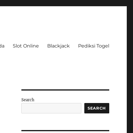
da
Slot Online
Blackjack
Pediksi Togel
Search
SEARCH