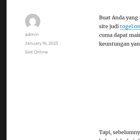
Buat Anda yang 
site judi
togel on
A
admin
cuma dapat main
u
P
January 16, 2023
keuntungan yan
t
o
C
Slot Online
h
s
a
o
t
t
r
e
e
d
g
o
o
n
r
i
e
s
Tapi, sebelumnya