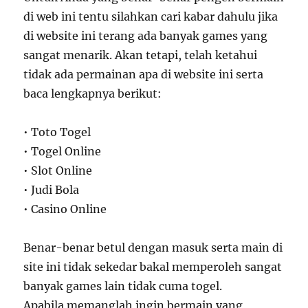
di web ini tentu silahkan cari kabar dahulu jika
di website ini terang ada banyak games yang
sangat menarik. Akan tetapi, telah ketahui
tidak ada permainan apa di website ini serta
baca lengkapnya berikut:
• Toto Togel
• Togel Online
• Slot Online
• Judi Bola
• Casino Online
Benar-benar betul dengan masuk serta main di
site ini tidak sekedar bakal memperoleh sangat
banyak games lain tidak cuma togel.
Apabila memanglah ingin bermain yang