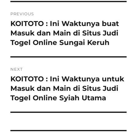
o
e
g
P
r
d
o
PREVIOUS
o
r
o
KOITOTO : Ini Waktunya buat
P
n
i
r
Masuk dan Main di Situs Judi
e
s
s
e
Togel Online Sungai Keruh
t
v
i
n
o
NEXT
a
u
KOITOTO : Ini Waktunya untuk
N
s
v
e
Masuk dan Main di Situs Judi
p
x
i
Togel Online Syiah Utama
o
t
s
g
p
t
o
a
:
s
t