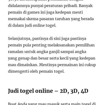
didalamnya punyai peraturan pribadi. Banyak
pemain di games ini juga kedepan mesti
memakai skema pasaran taruhan yang berada
di dalam judi online togel.
Selanjutnya, pastinya di sini juga pastinya
pemain pula penting melaksanakan pemilihan
ramalan untuk angka ganjil sampai angka
yang genap dan besar serta kecil yang kedepan
mau dimainkan. Mestinya permainan ini cukup
dimengerti oleh pemain togel.
Judi togel online – 2D, 3D, 4D
Buat Anda yang mau masuk serta main togel di