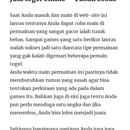
Saat Anda masuk dan main di web-site ini
lantas tentunya Anda dapat coba main di
permainan yang sangat gacor ialah tusuk
bebas. Sampai games yang satu berikut lantas
sudah sukses jadi satu diantara tipe permainan
yang gak kalah digemari beberapa pemain
togel.
Anda waktu main permainan ini pastinya tidak
membutuhkan rumus yang susah agar bisa
tentukan perkiraan yang ada pada dalam
games itu. Bahkan juga di sini juga tentu Anda
pun perlu menduga satu angka dan jika
menembus, Anda bisa lolos menjadi juara.
Sehingga bagaimana pastinya Anda juga juga