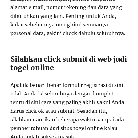
alamat e mail, nomor rekening dan data yang
dibutuhkan yang lain. Penting untuk Anda,
kalau sebelumnya mengirimi semuanya
personal data, yakini check dahulu seluruhnya.
Silahkan click submit di web judi
togel online
Apabila benar-benar formulir registrasi di sini
udah Anda isi seluruhnya dengan komplet
tentu di sini cara yang paling akhir yakni Anda
harus click ok atau submit. Sesudah itu,
silahkan nantikan beberapa waktu sampai ada
pemberitahuan dari situs togel online kalau
Anda sudah sukses masuk.