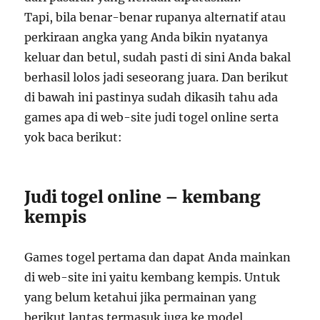
Tapi, bila benar-benar rupanya alternatif atau
perkiraan angka yang Anda bikin nyatanya
keluar dan betul, sudah pasti di sini Anda bakal
berhasil lolos jadi seseorang juara. Dan berikut
di bawah ini pastinya sudah dikasih tahu ada
games apa di web-site judi togel online serta
yok baca berikut:
Judi togel online – kembang
kempis
Games togel pertama dan dapat Anda mainkan
di web-site ini yaitu kembang kempis. Untuk
yang belum ketahui jika permainan yang
berikut lantas termasuk juga ke model