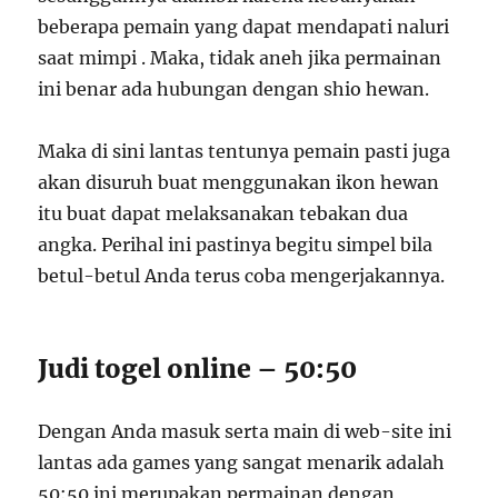
beberapa pemain yang dapat mendapati naluri
saat mimpi . Maka, tidak aneh jika permainan
ini benar ada hubungan dengan shio hewan.
Maka di sini lantas tentunya pemain pasti juga
akan disuruh buat menggunakan ikon hewan
itu buat dapat melaksanakan tebakan dua
angka. Perihal ini pastinya begitu simpel bila
betul-betul Anda terus coba mengerjakannya.
Judi togel online – 50:50
Dengan Anda masuk serta main di web-site ini
lantas ada games yang sangat menarik adalah
50:50 ini merupakan permainan dengan