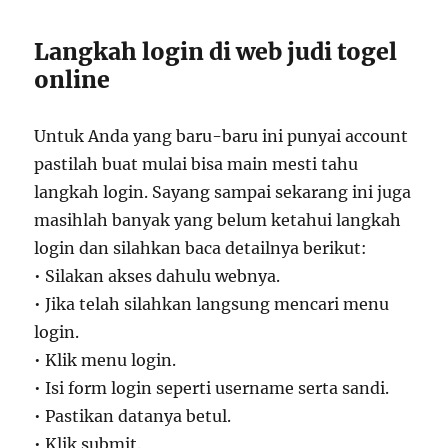
Langkah login di web judi togel
online
Untuk Anda yang baru-baru ini punyai account
pastilah buat mulai bisa main mesti tahu
langkah login. Sayang sampai sekarang ini juga
masihlah banyak yang belum ketahui langkah
login dan silahkan baca detailnya berikut:
• Silakan akses dahulu webnya.
• Jika telah silahkan langsung mencari menu
login.
• Klik menu login.
• Isi form login seperti username serta sandi.
• Pastikan datanya betul.
• Klik submit.