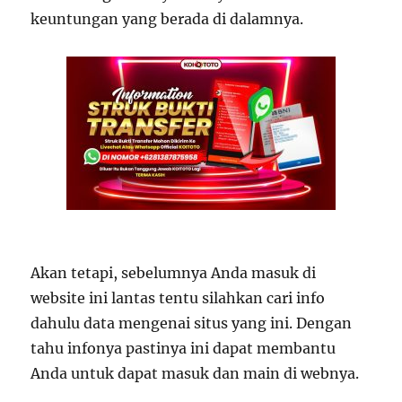
keuntungan yang berada di dalamnya.
Akan tetapi, sebelumnya Anda masuk di
website ini lantas tentu silahkan cari info
dahulu data mengenai situs yang ini. Dengan
tahu infonya pastinya ini dapat membantu
Anda untuk dapat masuk dan main di webnya.