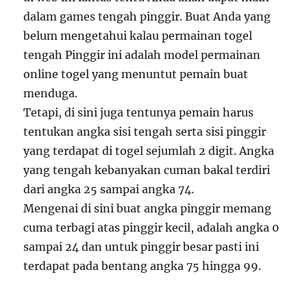
dalam games tengah pinggir. Buat Anda yang
belum mengetahui kalau permainan togel
tengah Pinggir ini adalah model permainan
online togel yang menuntut pemain buat
menduga.
Tetapi, di sini juga tentunya pemain harus
tentukan angka sisi tengah serta sisi pinggir
yang terdapat di togel sejumlah 2 digit. Angka
yang tengah kebanyakan cuman bakal terdiri
dari angka 25 sampai angka 74.
Mengenai di sini buat angka pinggir memang
cuma terbagi atas pinggir kecil, adalah angka 0
sampai 24 dan untuk pinggir besar pasti ini
terdapat pada bentang angka 75 hingga 99.