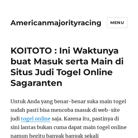
Americanmajorityracing
MENU
KOITOTO : Ini Waktunya
buat Masuk serta Main di
Situs Judi Togel Online
Sagaranten
Untuk Anda yang benar-benar suka main togel
sudah pasti bisa mencoba masuk di web-site
judi
togel online
saja. Karena itu, pastinya di
sini lantas bukan cuma dapat main togel online
namun begitu banyak banyak sekali