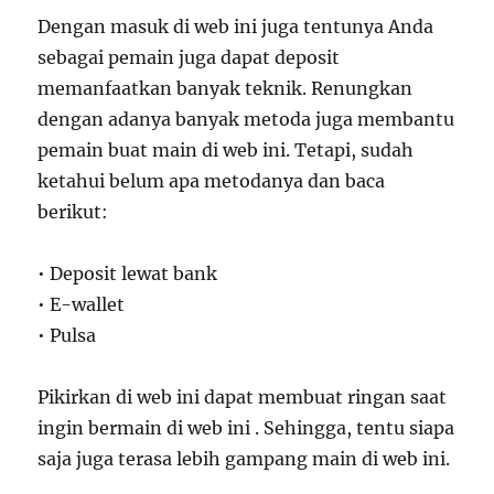
Dengan masuk di web ini juga tentunya Anda
sebagai pemain juga dapat deposit
memanfaatkan banyak teknik. Renungkan
dengan adanya banyak metoda juga membantu
pemain buat main di web ini. Tetapi, sudah
ketahui belum apa metodanya dan baca
berikut:
• Deposit lewat bank
• E-wallet
• Pulsa
Pikirkan di web ini dapat membuat ringan saat
ingin bermain di web ini . Sehingga, tentu siapa
saja juga terasa lebih gampang main di web ini.