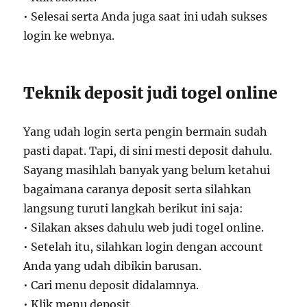
• Selesai serta Anda juga saat ini udah sukses
login ke webnya.
Teknik deposit judi togel online
Yang udah login serta pengin bermain sudah
pasti dapat. Tapi, di sini mesti deposit dahulu.
Sayang masihlah banyak yang belum ketahui
bagaimana caranya deposit serta silahkan
langsung turuti langkah berikut ini saja:
• Silakan akses dahulu web judi togel online.
• Setelah itu, silahkan login dengan account
Anda yang udah dibikin barusan.
• Cari menu deposit didalamnya.
• Klik menu deposit.