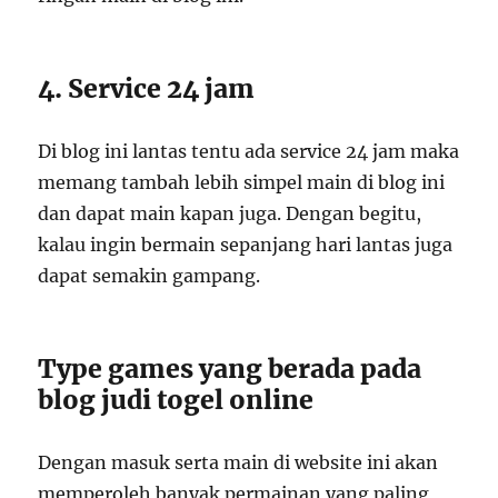
4. Service 24 jam
Di blog ini lantas tentu ada service 24 jam maka
memang tambah lebih simpel main di blog ini
dan dapat main kapan juga. Dengan begitu,
kalau ingin bermain sepanjang hari lantas juga
dapat semakin gampang.
Type games yang berada pada
blog judi togel online
Dengan masuk serta main di website ini akan
memperoleh banyak permainan yang paling