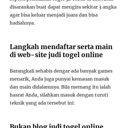
disarankan buat dapat mengira sekitar 3 angka
agar bisa keluar menjadi juara dan bisa
hadiahnya.
Langkah mendaftar serta main
di web-site judi togel online
Barangkali sehabis dengar ada banyak games
menarik, Anda juga punyai kemauan masuk
dan main didalamnya. Bila memang itu ialah
hasrat Anda, silahkan masuk dengan turuti
teknik yang ada tersebut ini:
Bukan blog judi togel online