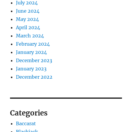
July 2024
June 2024
May 2024
April 2024
March 2024
February 2024
January 2024
December 2023
January 2023
December 2022
Categories
Baccarat
Blackjack