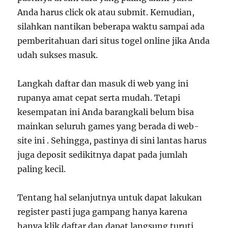
Anda harus click ok atau submit. Kemudian,
silahkan nantikan beberapa waktu sampai ada
pemberitahuan dari situs togel online jika Anda
udah sukses masuk.
Langkah daftar dan masuk di web yang ini
rupanya amat cepat serta mudah. Tetapi
kesempatan ini Anda barangkali belum bisa
mainkan seluruh games yang berada di web-
site ini . Sehingga, pastinya di sini lantas harus
juga deposit sedikitnya dapat pada jumlah
paling kecil.
Tentang hal selanjutnya untuk dapat lakukan
register pasti juga gampang hanya karena
hanya klik daftar dan dapat langsung turuti