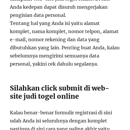
Anda kedepan dapat disuruh mengerjakan
pengisian data personal.
Tentang hal yang Anda isi yaitu alamat
komplet, nama komplet, nomor telpon, alamat
e-mail, nomor rekening dan data yang
dibutuhkan yang lain. Penting buat Anda, kalau
sebelumnya mengirimi semuanya data
personal, yakini cek dahulu segalanya.
Silahkan click submit di web-
site judi togel online
Kalau benar-benar formulir registrasi di sini
udah Anda isi seluruhnya dengan komplet
pastinya di sini cara yang paling akhir yaitu