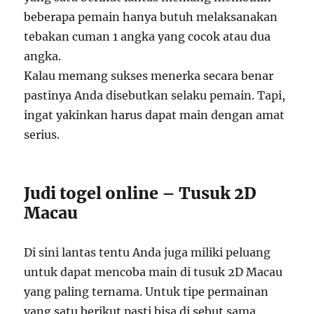
beberapa pemain hanya butuh melaksanakan
tebakan cuman 1 angka yang cocok atau dua
angka.
Kalau memang sukses menerka secara benar
pastinya Anda disebutkan selaku pemain. Tapi,
ingat yakinkan harus dapat main dengan amat
serius.
Judi togel online – Tusuk 2D
Macau
Di sini lantas tentu Anda juga miliki peluang
untuk dapat mencoba main di tusuk 2D Macau
yang paling ternama. Untuk tipe permainan
yang satu berikut pasti bisa di sebut sama