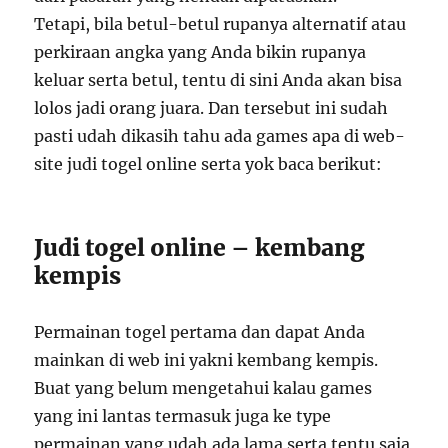
Tetapi, bila betul-betul rupanya alternatif atau
perkiraan angka yang Anda bikin rupanya
keluar serta betul, tentu di sini Anda akan bisa
lolos jadi orang juara. Dan tersebut ini sudah
pasti udah dikasih tahu ada games apa di web-
site judi togel online serta yok baca berikut:
Judi togel online – kembang
kempis
Permainan togel pertama dan dapat Anda
mainkan di web ini yakni kembang kempis.
Buat yang belum mengetahui kalau games
yang ini lantas termasuk juga ke type
permainan yang udah ada lama serta tentu saja