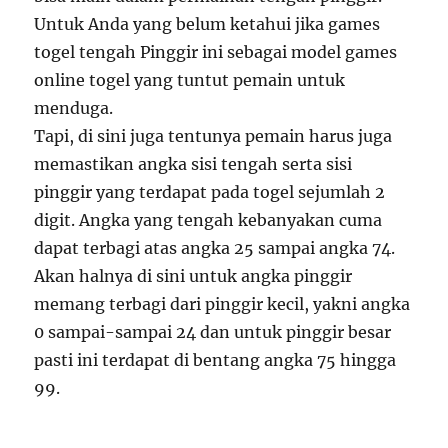
Untuk Anda yang belum ketahui jika games
togel tengah Pinggir ini sebagai model games
online togel yang tuntut pemain untuk
menduga.
Tapi, di sini juga tentunya pemain harus juga
memastikan angka sisi tengah serta sisi
pinggir yang terdapat pada togel sejumlah 2
digit. Angka yang tengah kebanyakan cuma
dapat terbagi atas angka 25 sampai angka 74.
Akan halnya di sini untuk angka pinggir
memang terbagi dari pinggir kecil, yakni angka
0 sampai-sampai 24 dan untuk pinggir besar
pasti ini terdapat di bentang angka 75 hingga
99.