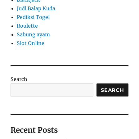
Judi Balap Kuda
Pediksi Togel
Roulette
Sabung ayam
Slot Online
Search
SEARCH
Recent Posts