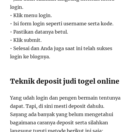
login.
• Klik menu login.
• Isi form login seperti username serta kode.
• Pastikan datanya betul.
• Klik submit.
• Selesai dan Anda juga saat ini telah sukses
login ke blognya.
Teknik deposit judi togel online
Yang udah login dan pengen bermain tentunya
dapat. Tapi, di sini mesti deposit dahulu.
Sayang ada banyak yang belum mengetahui
bagaimana caranya deposit serta silahkan
langsung turuti metode berikut ini saja: