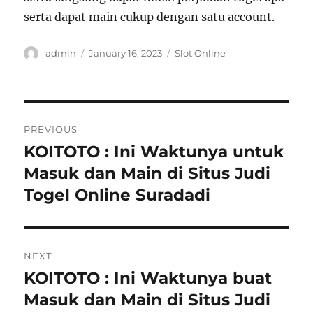
serta dapat main cukup dengan satu account.
A
P
C
admin
January 16, 2023
Slot Online
u
o
a
t
s
t
h
t
e
o
e
g
P
r
d
o
PREVIOUS
o
r
o
KOITOTO : Ini Waktunya untuk
P
n
i
r
Masuk dan Main di Situs Judi
e
s
s
e
Togel Online Suradadi
t
v
i
n
o
NEXT
a
u
KOITOTO : Ini Waktunya buat
N
s
v
e
Masuk dan Main di Situs Judi
p