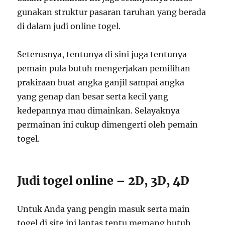
gunakan struktur pasaran taruhan yang berada
di dalam judi online togel.
Seterusnya, tentunya di sini juga tentunya
pemain pula butuh mengerjakan pemilihan
prakiraan buat angka ganjil sampai angka
yang genap dan besar serta kecil yang
kedepannya mau dimainkan. Selayaknya
permainan ini cukup dimengerti oleh pemain
togel.
Judi togel online – 2D, 3D, 4D
Untuk Anda yang pengin masuk serta main
togel di site ini lantas tentu memang butuh