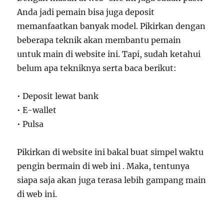
Anda jadi pemain bisa juga deposit
memanfaatkan banyak model. Pikirkan dengan
beberapa teknik akan membantu pemain
untuk main di website ini. Tapi, sudah ketahui
belum apa tekniknya serta baca berikut:
• Deposit lewat bank
• E-wallet
• Pulsa
Pikirkan di website ini bakal buat simpel waktu
pengin bermain di web ini . Maka, tentunya
siapa saja akan juga terasa lebih gampang main
di web ini.