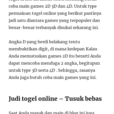
coba main games 2D 3D dan 4D. Untuk type
permainan togel online yang berikut pastinya
jadi satu diantara games yang terpopuler dan
benar-benar terbanyak disukai sekarang ini.
Angka D yang berdi belakang tentu
membuktikan digit, di mana kedepan Kalau
Anda memutuskan games 2D itu berarti Anda
dapat mencoba menduga 2 angka, begitupun
untuk type 3D serta 4D . Sehingga, rasanya
Anda juga butuh coba main games yang ini.
Judi togel online – Tusuk bebas
Saat Anda masuk dan main di blog ini juga