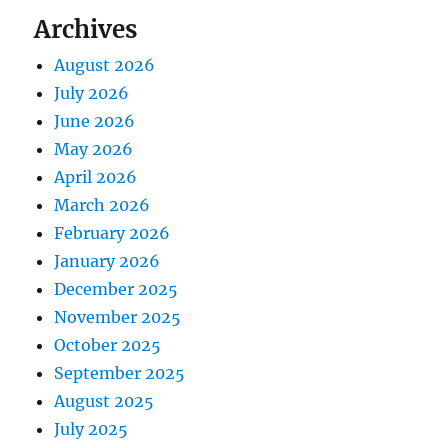
t
Archives
:
i
August 2026
o
July 2026
n
June 2026
May 2026
April 2026
March 2026
February 2026
January 2026
December 2025
November 2025
October 2025
September 2025
August 2025
July 2025