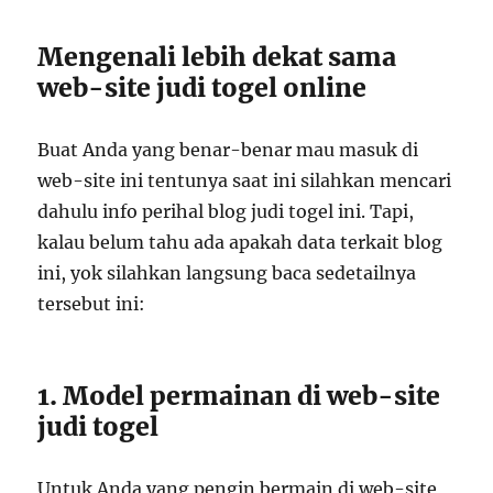
Mengenali lebih dekat sama
web-site judi togel online
Buat Anda yang benar-benar mau masuk di
web-site ini tentunya saat ini silahkan mencari
dahulu info perihal blog judi togel ini. Tapi,
kalau belum tahu ada apakah data terkait blog
ini, yok silahkan langsung baca sedetailnya
tersebut ini:
1. Model permainan di web-site
judi togel
Untuk Anda yang pengin bermain di web-site