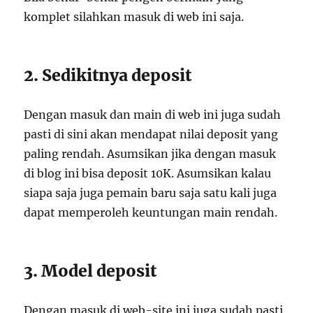
komplet silahkan masuk di web ini saja.
2. Sedikitnya deposit
Dengan masuk dan main di web ini juga sudah
pasti di sini akan mendapat nilai deposit yang
paling rendah. Asumsikan jika dengan masuk
di blog ini bisa deposit 10K. Asumsikan kalau
siapa saja juga pemain baru saja satu kali juga
dapat memperoleh keuntungan main rendah.
3. Model deposit
Dengan masuk di web-site ini juga sudah pasti