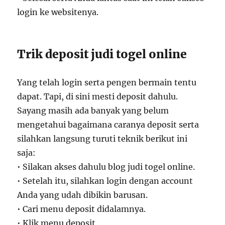
login ke websitenya.
Trik deposit judi togel online
Yang telah login serta pengen bermain tentu
dapat. Tapi, di sini mesti deposit dahulu.
Sayang masih ada banyak yang belum
mengetahui bagaimana caranya deposit serta
silahkan langsung turuti teknik berikut ini
saja:
• Silakan akses dahulu blog judi togel online.
• Setelah itu, silahkan login dengan account
Anda yang udah dibikin barusan.
• Cari menu deposit didalamnya.
• Klik menu deposit.