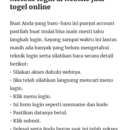
togel online
Buat Anda yang baru-baru ini punyai account
pastilah buat mulai bisa main mesti tahu
langkah login. Sayang sampai waktu ini lantas
masih ada banyak yang belum mengetahui
teknik login serta silahkan baca secara detail
berikut:
• Silakan akses dahulu webnya.
• Jika telah silahkan langsung mencari menu
login.
• Klik menu login.
• Isi form login seperti username dan kode.
• Pastikan datanya betul.
• Klik submit.
• Selesai serta Anda lantas saat ini telah sukses