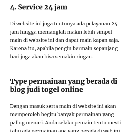
4. Service 24 jam
Di website ini juga tentunya ada pelayanan 24
jam hingga memanglah makin lebih simpel
main di website ini dan dapat main kapan saja.
Karena itu, apabila pengin bermain sepanjang
hari juga akan bisa semakin ringan.
Type permainan yang berada di
blog judi togel online
Dengan masuk serta main di website ini akan
memperoleh begitu banyak permainan yang
paling menari. Anda selaku pemain tentu mesti
tahu ada permainan apa yang berada di web ini.