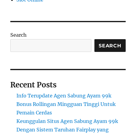
Search
SEARCH
Recent Posts
Info Terupdate Agen Sabung Ayam 99k
Bonus Rollingan Mingguan Tinggi Untuk
Pemain Cerdas
Keunggulan Situs Agen Sabung Ayam 99k
Dengan Sistem Taruhan Fairplay yang