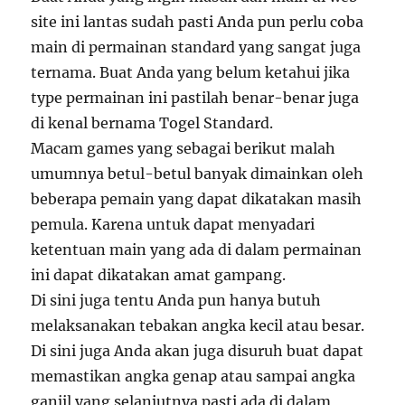
site ini lantas sudah pasti Anda pun perlu coba
main di permainan standard yang sangat juga
ternama. Buat Anda yang belum ketahui jika
type permainan ini pastilah benar-benar juga
di kenal bernama Togel Standard.
Macam games yang sebagai berikut malah
umumnya betul-betul banyak dimainkan oleh
beberapa pemain yang dapat dikatakan masih
pemula. Karena untuk dapat menyadari
ketentuan main yang ada di dalam permainan
ini dapat dikatakan amat gampang.
Di sini juga tentu Anda pun hanya butuh
melaksanakan tebakan angka kecil atau besar.
Di sini juga Anda akan juga disuruh buat dapat
memastikan angka genap atau sampai angka
ganjil yang selanjutnya pasti ada di dalam