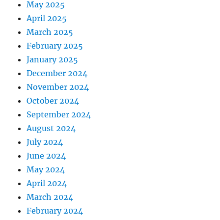
May 2025
April 2025
March 2025
February 2025
January 2025
December 2024
November 2024
October 2024
September 2024
August 2024
July 2024
June 2024
May 2024
April 2024
March 2024
February 2024