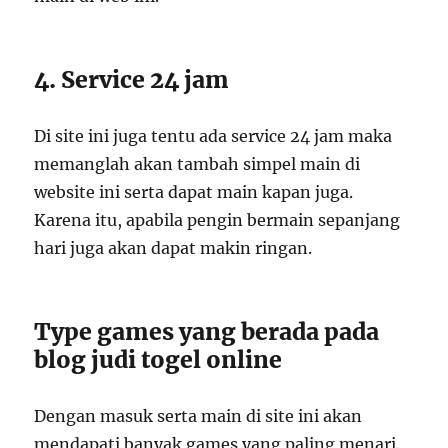
4. Service 24 jam
Di site ini juga tentu ada service 24 jam maka
memanglah akan tambah simpel main di
website ini serta dapat main kapan juga.
Karena itu, apabila pengin bermain sepanjang
hari juga akan dapat makin ringan.
Type games yang berada pada
blog judi togel online
Dengan masuk serta main di site ini akan
mendapati banyak games yang paling menari.