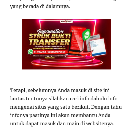
yang berada di dalamnya.
Tetapi, sebelumnya Anda masuk di site ini
lantas tentunya silahkan cari info dahulu info
mengenai situs yang satu berikut. Dengan tahu
infonya pastinya ini akan membantu Anda
untuk dapat masuk dan main di websitenya.