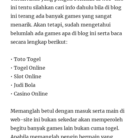
ini tentu silahkan cari info dahulu bila di blog
ini terang ada banyak games yang sangat
menarik. Akan tetapi, sudah mengetahui
belumlah ada games apa di blog ini serta baca
secara lengkap berikut:
• Toto Togel
• Togel Online
• Slot Online
• Judi Bola
• Casino Online
Memanglah betul dengan masuk serta main di
web-site ini bukan sekedar akan memperoleh
begitu banyak games lain bukan cuma togel.
Apabila memanglah pengin bermain yang