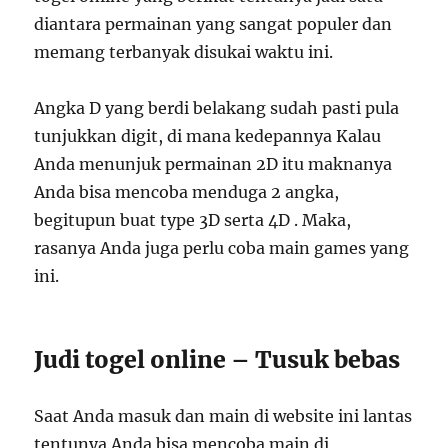
diantara permainan yang sangat populer dan
memang terbanyak disukai waktu ini.
Angka D yang berdi belakang sudah pasti pula
tunjukkan digit, di mana kedepannya Kalau
Anda menunjuk permainan 2D itu maknanya
Anda bisa mencoba menduga 2 angka,
begitupun buat type 3D serta 4D . Maka,
rasanya Anda juga perlu coba main games yang
ini.
Judi togel online – Tusuk bebas
Saat Anda masuk dan main di website ini lantas
tentunya Anda bisa mencoba main di