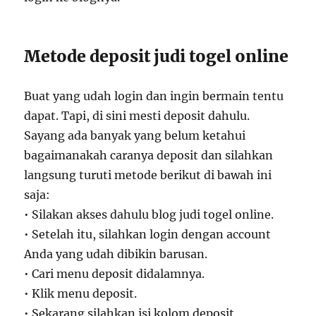
Metode deposit judi togel online
Buat yang udah login dan ingin bermain tentu
dapat. Tapi, di sini mesti deposit dahulu.
Sayang ada banyak yang belum ketahui
bagaimanakah caranya deposit dan silahkan
langsung turuti metode berikut di bawah ini
saja:
• Silakan akses dahulu blog judi togel online.
• Setelah itu, silahkan login dengan account
Anda yang udah dibikin barusan.
• Cari menu deposit didalamnya.
• Klik menu deposit.
• Sekarang silahkan isi kolom deposit