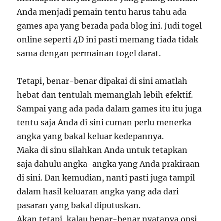
Anda menjadi pemain tentu harus tahu ada
games apa yang berada pada blog ini. Judi togel
online seperti 4D ini pasti memang tiada tidak
sama dengan permainan togel darat.
Tetapi, benar-benar dipakai di sini amatlah
hebat dan tentulah memanglah lebih efektif.
Sampai yang ada pada dalam games itu itu juga
tentu saja Anda di sini cuman perlu menerka
angka yang bakal keluar kedepannya.
Maka di sinu silahkan Anda untuk tetapkan
saja dahulu angka-angka yang Anda prakiraan
di sini. Dan kemudian, nanti pasti juga tampil
dalam hasil keluaran angka yang ada dari
pasaran yang bakal diputuskan.
Akan tetapi, kalau benar-benar nyatanya opsi