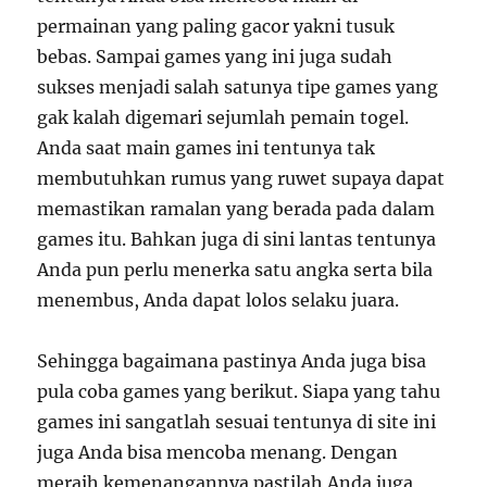
permainan yang paling gacor yakni tusuk
bebas. Sampai games yang ini juga sudah
sukses menjadi salah satunya tipe games yang
gak kalah digemari sejumlah pemain togel.
Anda saat main games ini tentunya tak
membutuhkan rumus yang ruwet supaya dapat
memastikan ramalan yang berada pada dalam
games itu. Bahkan juga di sini lantas tentunya
Anda pun perlu menerka satu angka serta bila
menembus, Anda dapat lolos selaku juara.
Sehingga bagaimana pastinya Anda juga bisa
pula coba games yang berikut. Siapa yang tahu
games ini sangatlah sesuai tentunya di site ini
juga Anda bisa mencoba menang. Dengan
meraih kemenangannya pastilah Anda juga