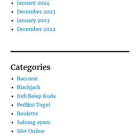
January 2024
December 2023
January 2023
December 2022
Categories
Baccarat
Blackjack
Judi Balap Kuda
Pediksi Togel
Roulette
Sabung ayam
Slot Online