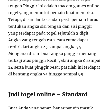
tengah Pinggir ini adalah macam games online
togel yang menuntut pemain buat menerka.
Tetapi, di sini lantas sudah pasti pemain harus
tentukan angka sisi tengah dan sisi pinggir
yang terdapat pada togel sejumlah 2 digit.
Angka yang tengah rata-rata cuma dapat
terdiri dari angka 25 sampai angka 74.
Mengenai di sini buat angka pinggir memang
terbagi atas pinggir kecil, yakni angka 0 sampai
24 serta buat pinggir besar pastilah ini terdapat
di bentang angka 75 hingga sampai 99.
Judi togel online – Standard
Buat Anda yang benar-benar pengin masuk