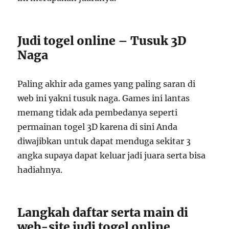
Judi togel online – Tusuk 3D
Naga
Paling akhir ada games yang paling saran di
web ini yakni tusuk naga. Games ini lantas
memang tidak ada pembedanya seperti
permainan togel 3D karena di sini Anda
diwajibkan untuk dapat menduga sekitar 3
angka supaya dapat keluar jadi juara serta bisa
hadiahnya.
Langkah daftar serta main di
web-site judi togel online