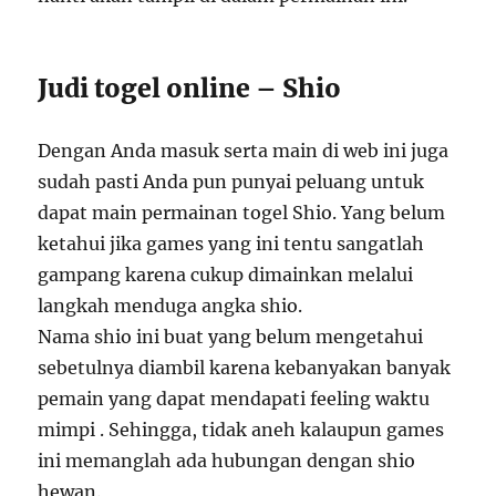
Judi togel online – Shio
Dengan Anda masuk serta main di web ini juga
sudah pasti Anda pun punyai peluang untuk
dapat main permainan togel Shio. Yang belum
ketahui jika games yang ini tentu sangatlah
gampang karena cukup dimainkan melalui
langkah menduga angka shio.
Nama shio ini buat yang belum mengetahui
sebetulnya diambil karena kebanyakan banyak
pemain yang dapat mendapati feeling waktu
mimpi . Sehingga, tidak aneh kalaupun games
ini memanglah ada hubungan dengan shio
hewan.