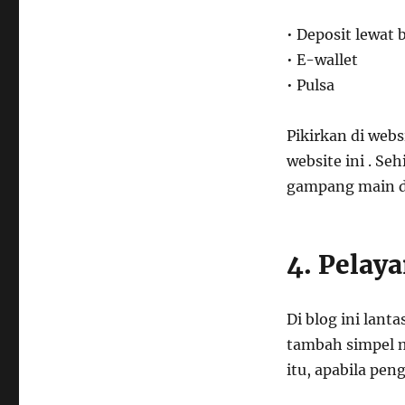
• Deposit lewat 
• E-wallet
• Pulsa
Pikirkan di web
website ini . Se
gampang main di
4. Pelay
Di blog ini lant
tambah simpel m
itu, apabila pen