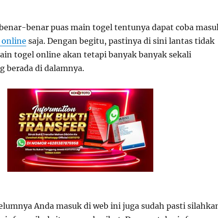
benar-benar puas main togel tentunya dapat coba masu
 online
saja. Dengan begitu, pastinya di sini lantas tidak
in togel online akan tetapi banyak banyak sekali
 berada di dalamnya.
belumnya Anda masuk di web ini juga sudah pasti silahka