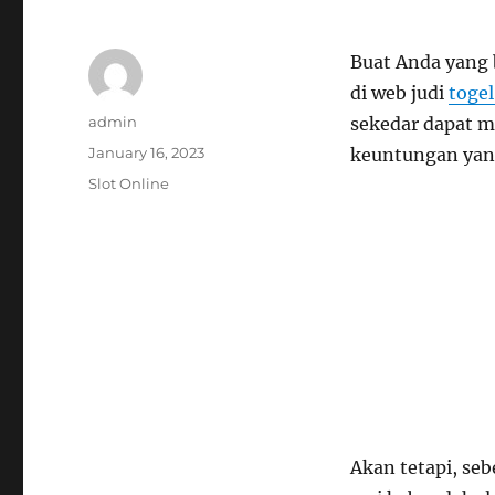
Buat Anda yang 
di web judi
togel
A
admin
sekedar dapat ma
u
P
January 16, 2023
keuntungan yang
t
o
C
Slot Online
h
s
a
o
t
t
r
e
e
d
g
o
o
n
r
i
e
s
Akan tetapi, se