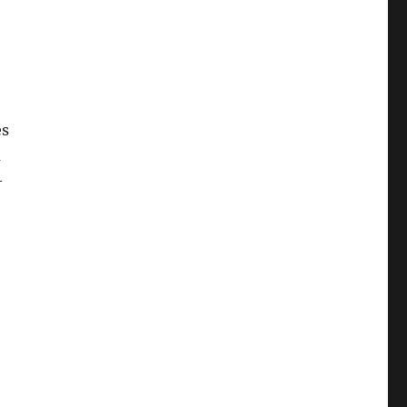
es
a
-