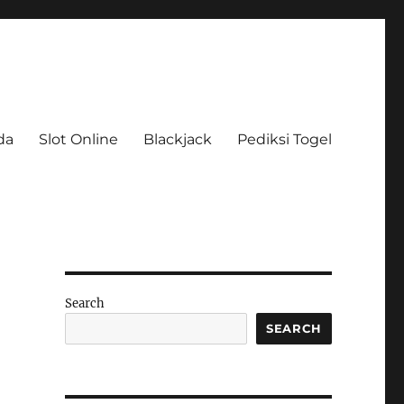
da
Slot Online
Blackjack
Pediksi Togel
Search
SEARCH