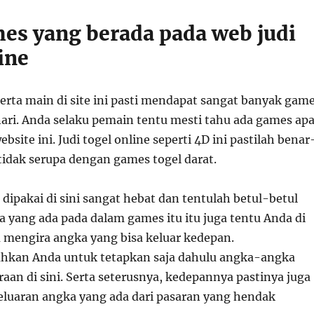
es yang berada pada web judi
ine
rta main di site ini pasti mendapat sangat banyak gam
ari. Anda selaku pemain tentu mesti tahu ada games ap
bsite ini. Judi togel online seperti 4D ini pastilah benar
tidak serupa dengan games togel darat.
ipakai di sini sangat hebat dan tentulah betul-betul
uga yang ada pada dalam games itu itu juga tentu Anda di
u mengira angka yang bisa keluar kedepan.
lahkan Anda untuk tetapkan saja dahulu angka-angka
aan di sini. Serta seterusnya, kedepannya pastinya juga
keluaran angka yang ada dari pasaran yang hendak