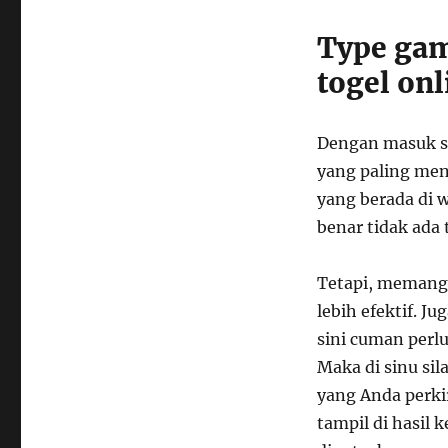
Type gam
togel onl
Dengan masuk se
yang paling men
yang berada di we
benar tidak ada 
Tetapi, memang d
lebih efektif. J
sini cuman perl
Maka di sinu si
yang Anda perkir
tampil di hasil 