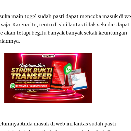
suka main togel sudah pasti dapat mencoba masuk di w
saja. Karena itu, tentu di sini lantas tidak sekedar dapat
ne akan tetapi begitu banyak banyak sekali keuntungan
alamnya.
belumnya Anda masuk di web ini lantas sudah pasti