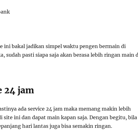
bank
e ini bakal jadikan simpel waktu pengen bermain di
ka, sudah pasti siapa saja akan berasa lebih ringan main d
e 24 jam
 pastinya ada service 24 jam maka memang makin lebih
site ini dan dapat main kapan saja. Dengan begitu, bila
panjang hari lantas juga bisa semakin ringan.