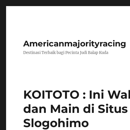
Americanmajorityracing
Destinasi Terbaik bagi Pecinta Judi Balap Kuda
KOITOTO : Ini W
dan Main di Situs
Slogohimo