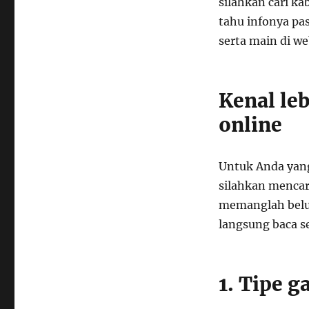
silahkan cari ka
tahu infonya pa
serta main di we
Kenal leb
online
Untuk Anda yang 
silahkan mencari 
memanglah belum
langsung baca se
1. Tipe g