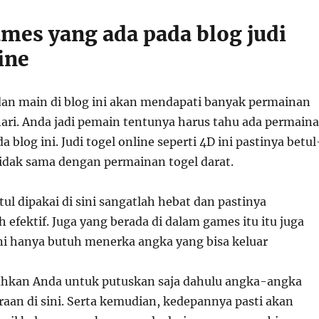
mes yang ada pada blog judi
ine
n main di blog ini akan mendapati banyak permainan
ari. Anda jadi pemain tentunya harus tahu ada permain
 blog ini. Judi togel online seperti 4D ini pastinya betul
 tidak sama dengan permainan togel darat.
tul dipakai di sini sangatlah hebat dan pastinya
efektif. Juga yang berada di dalam games itu itu juga
ini hanya butuh menerka angka yang bisa keluar
lahkan Anda untuk putuskan saja dahulu angka-angka
raan di sini. Serta kemudian, kedepannya pasti akan