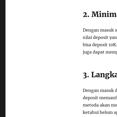
2. Minim
Dengan masuk ser
nilai deposit ya
bisa deposit 10K.
juga dapat mem
3. Langk
Dengan masuk di
deposit memanf
metoda akan mer
ketahui belum ap