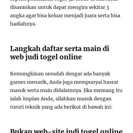
disarankan untuk dapat mengira sekitar 3
angka agar bisa keluar menjadi juara serta bisa
hadiahnya.
Langkah daftar serta main di
web judi togel online
Kemungkinan sesudah dengar ada banyak
games menarik, Anda juga mempunyai hasrat
masuk serta main didalamnya. Jika memang itu
ialah impian Anda, silahkan masuk dengan
turuti teknik yang ada berikut di bawah ini:
Bukan web-site judi togel online