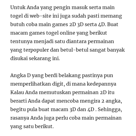
Untuk Anda yang pengin masuk serta main
togel di web-site ini juga sudah pasti memang
butuh coba main games 2D 3D serta 4D. Buat
macam games togel online yang berikut
tentunya menjadi satu diantara permainan
yang terpopuler dan betul-betul sangat banyak
disukai sekarang ini.
Angka D yang berdi belakang pastinya pun
memperlihatkan digit, di mana kedepannya
Kalau Anda memutuskan permainan 2D itu
berarti Anda dapat mencoba mengira 2 angka,
begitu pula buat macam 3D dan 4D . Sehingga,
rasanya Anda juga perlu coba main permainan
yang satu berikut.