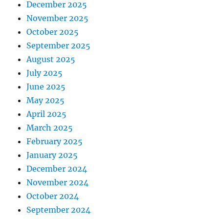
December 2025
November 2025
October 2025
September 2025
August 2025
July 2025
June 2025
May 2025
April 2025
March 2025
February 2025
January 2025
December 2024
November 2024
October 2024
September 2024