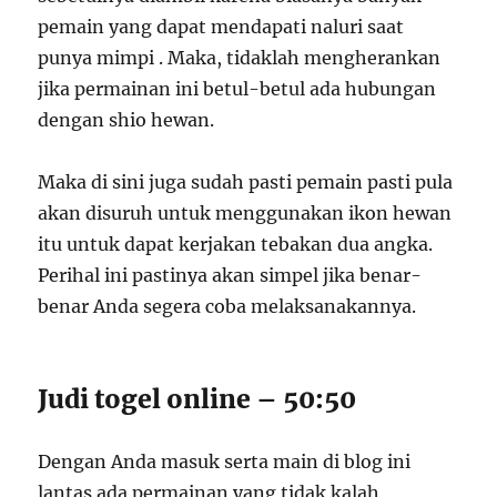
pemain yang dapat mendapati naluri saat
punya mimpi . Maka, tidaklah mengherankan
jika permainan ini betul-betul ada hubungan
dengan shio hewan.
Maka di sini juga sudah pasti pemain pasti pula
akan disuruh untuk menggunakan ikon hewan
itu untuk dapat kerjakan tebakan dua angka.
Perihal ini pastinya akan simpel jika benar-
benar Anda segera coba melaksanakannya.
Judi togel online – 50:50
Dengan Anda masuk serta main di blog ini
lantas ada permainan yang tidak kalah