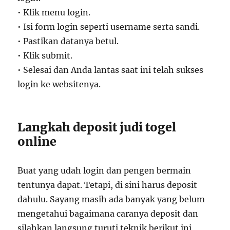
• Klik menu login.
• Isi form login seperti username serta sandi.
• Pastikan datanya betul.
• Klik submit.
• Selesai dan Anda lantas saat ini telah sukses
login ke websitenya.
Langkah deposit judi togel
online
Buat yang udah login dan pengen bermain
tentunya dapat. Tetapi, di sini harus deposit
dahulu. Sayang masih ada banyak yang belum
mengetahui bagaimana caranya deposit dan
silahkan langsung turuti teknik berikut ini