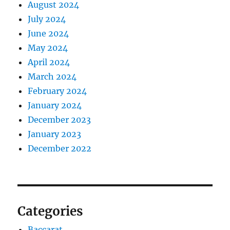
August 2024
July 2024
June 2024
May 2024
April 2024
March 2024
February 2024
January 2024
December 2023
January 2023
December 2022
Categories
Baccarat