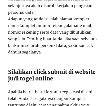
selanjutnya akan disuruh kerjakan pengisian
personal data.
Adapun yang Anda isi ialah alamat komplet,
nama komplet, nomor telpon, alamat e mail,
nomor rekening serta data yang dibutuhkan
yang lain. Penting buat Anda, jika saat sebelum
berkirim seluruh personal data, yakinkan cek
dahulu segalanya.
Silahkan click submit di website
judi togel online
Apabila betul-betul formulir registrasi di sini
telah Anda isi segalanya dengan komplet
tentunya di sini cara yang paling akhir yaitu