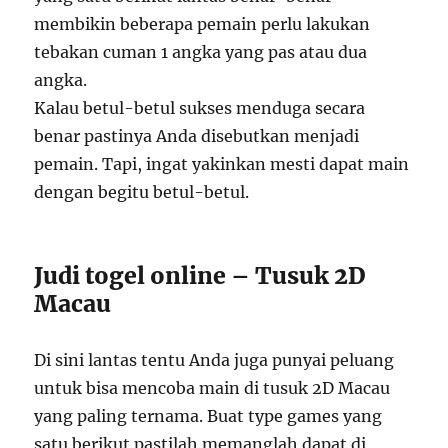
membikin beberapa pemain perlu lakukan
tebakan cuman 1 angka yang pas atau dua
angka.
Kalau betul-betul sukses menduga secara
benar pastinya Anda disebutkan menjadi
pemain. Tapi, ingat yakinkan mesti dapat main
dengan begitu betul-betul.
Judi togel online – Tusuk 2D
Macau
Di sini lantas tentu Anda juga punyai peluang
untuk bisa mencoba main di tusuk 2D Macau
yang paling ternama. Buat type games yang
satu berikut pastilah memanglah dapat di