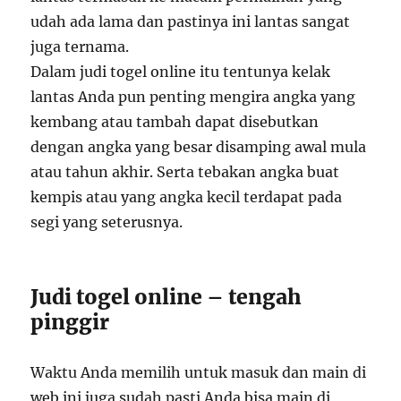
udah ada lama dan pastinya ini lantas sangat
juga ternama.
Dalam judi togel online itu tentunya kelak
lantas Anda pun penting mengira angka yang
kembang atau tambah dapat disebutkan
dengan angka yang besar disamping awal mula
atau tahun akhir. Serta tebakan angka buat
kempis atau yang angka kecil terdapat pada
segi yang seterusnya.
Judi togel online – tengah
pinggir
Waktu Anda memilih untuk masuk dan main di
web ini juga sudah pasti Anda bisa main di