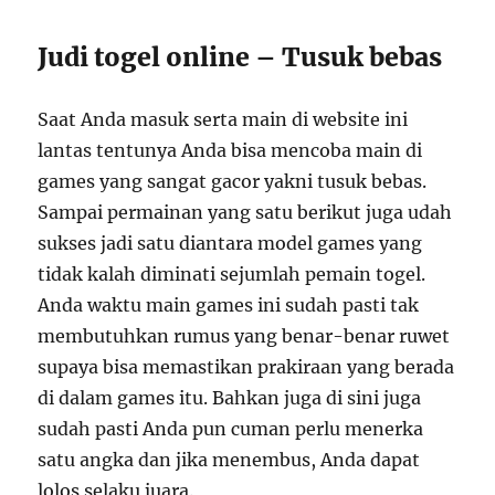
Judi togel online – Tusuk bebas
Saat Anda masuk serta main di website ini
lantas tentunya Anda bisa mencoba main di
games yang sangat gacor yakni tusuk bebas.
Sampai permainan yang satu berikut juga udah
sukses jadi satu diantara model games yang
tidak kalah diminati sejumlah pemain togel.
Anda waktu main games ini sudah pasti tak
membutuhkan rumus yang benar-benar ruwet
supaya bisa memastikan prakiraan yang berada
di dalam games itu. Bahkan juga di sini juga
sudah pasti Anda pun cuman perlu menerka
satu angka dan jika menembus, Anda dapat
lolos selaku juara.