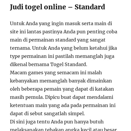
Judi togel online – Standard
Untuk Anda yang ingin masuk serta main di
site ini lantas pastinya Anda pun penting coba
main di permainan standard yang sangat
ternama. Untuk Anda yang belum ketahui jika
type permainan ini pastilah memanglah juga
dikenal bernama Togel Standard.
Macam games yang semacam ini malah
kebanyakan memanglah banyak dimainkan
oleh beberapa pemain yang dapat di katakan
masih pemula. Dipicu buat dapat mendalami
ketentuan main yang ada pada permainan ini
dapat di sebut sangatlah simpel.
Di sini juga tentu Anda pun hanya butuh
melaksanakan tebakan angka kecil atau besar.