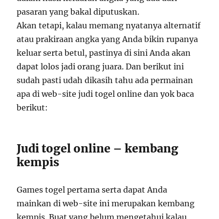
pasaran yang bakal diputuskan.
Akan tetapi, kalau memang nyatanya alternatif
atau prakiraan angka yang Anda bikin rupanya
keluar serta betul, pastinya di sini Anda akan
dapat lolos jadi orang juara. Dan berikut ini
sudah pasti udah dikasih tahu ada permainan
apa di web-site judi togel online dan yok baca
berikut:
Judi togel online – kembang
kempis
Games togel pertama serta dapat Anda
mainkan di web-site ini merupakan kembang
kempis. Buat yang belum mengetahui kalau