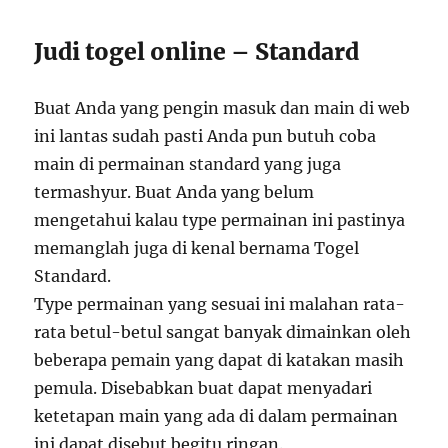
Judi togel online – Standard
Buat Anda yang pengin masuk dan main di web
ini lantas sudah pasti Anda pun butuh coba
main di permainan standard yang juga
termashyur. Buat Anda yang belum
mengetahui kalau type permainan ini pastinya
memanglah juga di kenal bernama Togel
Standard.
Type permainan yang sesuai ini malahan rata-
rata betul-betul sangat banyak dimainkan oleh
beberapa pemain yang dapat di katakan masih
pemula. Disebabkan buat dapat menyadari
ketetapan main yang ada di dalam permainan
ini dapat disebut begitu ringan.