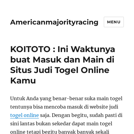
Americanmajorityracing
MENU
KOITOTO : Ini Waktunya
buat Masuk dan Main di
Situs Judi Togel Online
Kamu
Untuk Anda yang benar-benar suka main togel
tentunya bisa mencoba masuk di website judi
togel online
saja. Dengan begitu, sudah pasti di
sini lantas bukan sekedar dapat main togel
online tetapi begitu banyak banyak sekali