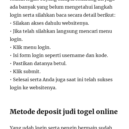
ada banyak yang belum mengetahui langkah
login serta silahkan baca secara detail berikut:
• Silakan akses dahulu websitenya.
• Jika telah silahkan langsung mencari menu
login.
• Klik menu login.
• Isi form login seperti username dan kode.
• Pastikan datanya betul.
• Klik submit.
• Selesai serta Anda juga saat ini telah sukses
login ke websitenya.
Metode deposit judi togel online
Yang udah login serta pengin bermain sudah