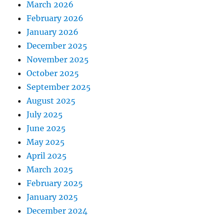
March 2026
February 2026
January 2026
December 2025
November 2025
October 2025
September 2025
August 2025
July 2025
June 2025
May 2025
April 2025
March 2025
February 2025
January 2025
December 2024