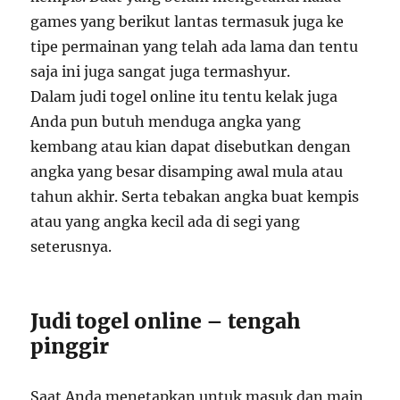
games yang berikut lantas termasuk juga ke
tipe permainan yang telah ada lama dan tentu
saja ini juga sangat juga termashyur.
Dalam judi togel online itu tentu kelak juga
Anda pun butuh menduga angka yang
kembang atau kian dapat disebutkan dengan
angka yang besar disamping awal mula atau
tahun akhir. Serta tebakan angka buat kempis
atau yang angka kecil ada di segi yang
seterusnya.
Judi togel online – tengah
pinggir
Saat Anda menetapkan untuk masuk dan main