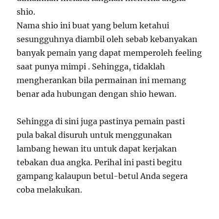
shio.
Nama shio ini buat yang belum ketahui
sesungguhnya diambil oleh sebab kebanyakan
banyak pemain yang dapat memperoleh feeling
saat punya mimpi . Sehingga, tidaklah
mengherankan bila permainan ini memang
benar ada hubungan dengan shio hewan.
Sehingga di sini juga pastinya pemain pasti
pula bakal disuruh untuk menggunakan
lambang hewan itu untuk dapat kerjakan
tebakan dua angka. Perihal ini pasti begitu
gampang kalaupun betul-betul Anda segera
coba melakukan.