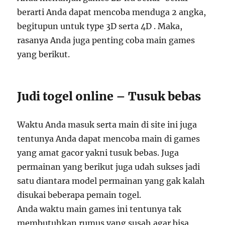
berarti Anda dapat mencoba menduga 2 angka,
begitupun untuk type 3D serta 4D . Maka,
rasanya Anda juga penting coba main games
yang berikut.
Judi togel online – Tusuk bebas
Waktu Anda masuk serta main di site ini juga
tentunya Anda dapat mencoba main di games
yang amat gacor yakni tusuk bebas. Juga
permainan yang berikut juga udah sukses jadi
satu diantara model permainan yang gak kalah
disukai beberapa pemain togel.
Anda waktu main games ini tentunya tak
membutuhkan rumus yang susah agar bisa