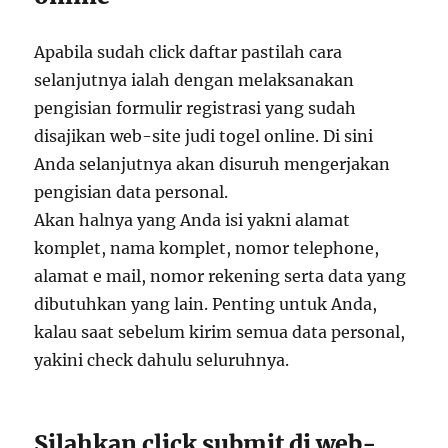
Apabila sudah click daftar pastilah cara
selanjutnya ialah dengan melaksanakan
pengisian formulir registrasi yang sudah
disajikan web-site judi togel online. Di sini
Anda selanjutnya akan disuruh mengerjakan
pengisian data personal.
Akan halnya yang Anda isi yakni alamat
komplet, nama komplet, nomor telephone,
alamat e mail, nomor rekening serta data yang
dibutuhkan yang lain. Penting untuk Anda,
kalau saat sebelum kirim semua data personal,
yakini check dahulu seluruhnya.
Silahkan click submit di web-