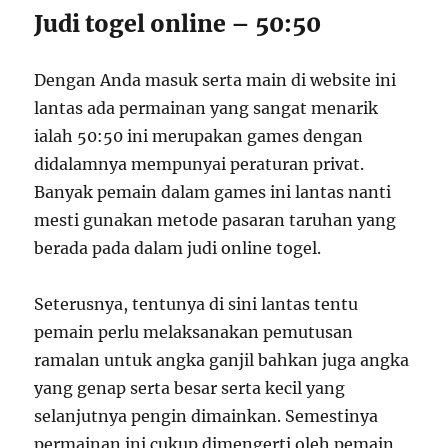
Judi togel online – 50:50
Dengan Anda masuk serta main di website ini
lantas ada permainan yang sangat menarik
ialah 50:50 ini merupakan games dengan
didalamnya mempunyai peraturan privat.
Banyak pemain dalam games ini lantas nanti
mesti gunakan metode pasaran taruhan yang
berada pada dalam judi online togel.
Seterusnya, tentunya di sini lantas tentu
pemain perlu melaksanakan pemutusan
ramalan untuk angka ganjil bahkan juga angka
yang genap serta besar serta kecil yang
selanjutnya pengin dimainkan. Semestinya
permainan ini cukup dimengerti oleh pemain