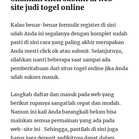
site judi togel online
Kalau benar-benar formulir register di sini
udah Anda isi segalanya dengan komplet sudah
pasti di sini cara yang paling akhir merupakan
Anda mesti click ok atau submit. Selanjutnya,
silahkan nanti beberapa saat sampai ada
pemberitahuan dari situs togel online jika Anda
udah sukses masuk.
Langkah daftar dan masuk pada web yang
berikut rupanya sangatlah cepat dan mudah.
Namun ini kali Anda barangkali belum bisa
mainkan semua permainan yang ada pada
web-site ini . Sehingga, pastilah di sini juga
harus juga deposit sedikitnya dapat dalam