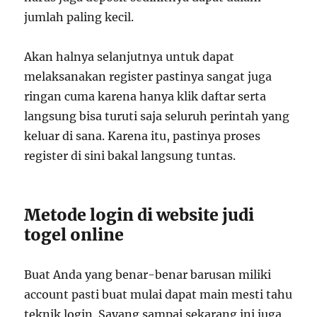
jumlah paling kecil.
Akan halnya selanjutnya untuk dapat
melaksanakan register pastinya sangat juga
ringan cuma karena hanya klik daftar serta
langsung bisa turuti saja seluruh perintah yang
keluar di sana. Karena itu, pastinya proses
register di sini bakal langsung tuntas.
Metode login di website judi
togel online
Buat Anda yang benar-benar barusan miliki
account pasti buat mulai dapat main mesti tahu
teknik login. Sayang sampai sekarang ini juga