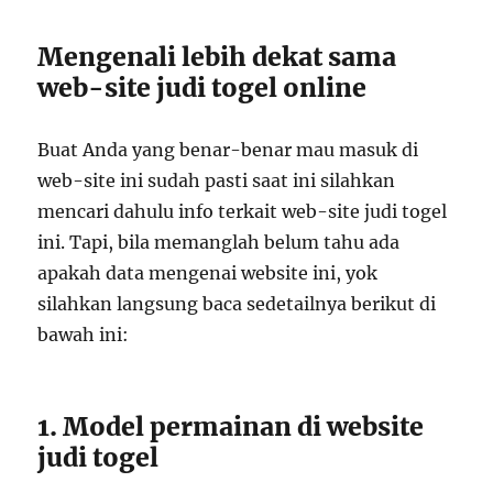
Mengenali lebih dekat sama
web-site judi togel online
Buat Anda yang benar-benar mau masuk di
web-site ini sudah pasti saat ini silahkan
mencari dahulu info terkait web-site judi togel
ini. Tapi, bila memanglah belum tahu ada
apakah data mengenai website ini, yok
silahkan langsung baca sedetailnya berikut di
bawah ini:
1. Model permainan di website
judi togel