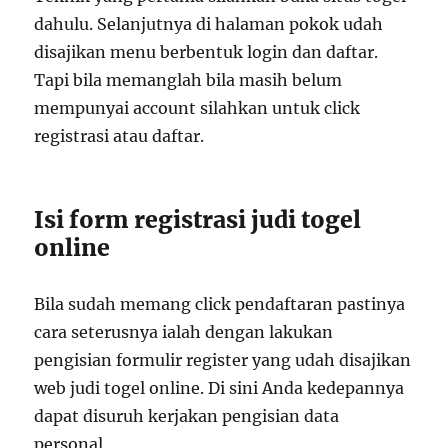
dahulu. Selanjutnya di halaman pokok udah
disajikan menu berbentuk login dan daftar.
Tapi bila memanglah bila masih belum
mempunyai account silahkan untuk click
registrasi atau daftar.
Isi form registrasi judi togel
online
Bila sudah memang click pendaftaran pastinya
cara seterusnya ialah dengan lakukan
pengisian formulir register yang udah disajikan
web judi togel online. Di sini Anda kedepannya
dapat disuruh kerjakan pengisian data
personal.