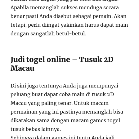
Apabila memanglah sukses menduga secara
benar pasti Anda disebut sebagai pemain. Akan
tetapi, perlu diingat yakinkan harus dapat main
dengan sangatlah betul-betul.
Judi togel online – Tusuk 2D
Macau
Di sini juga tentunya Anda juga mempunyai
peluang buat dapat coba main di tusuk 2D
Macau yang paling tenar. Untuk macam
permainan yang ini pastinya memanglah bisa
dikatakan sama dengan macam games togel
tusuk bebas lainnya.
Sehingga dalam games ini tentu Anda jadi