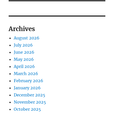
p
t
o
a
:
s
t
t
Archives
:
i
August 2026
o
July 2026
n
June 2026
May 2026
April 2026
March 2026
February 2026
January 2026
December 2025
November 2025
October 2025