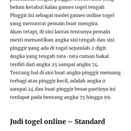
belum ketahui kalau games togel tengah
Pinggir ini sebagai model games online togel
yang menuntut pemain buat mengira.
Akan tetapi, di sini lantas tentunya pemain
mesti memastikan angka sisi tengah dan sisi
pinggir yang ada di togel sejumlah 2 digit.
Angka yang tengah rata-rata cuman bakal
terdiri dari angka 25 sampai angka 74.
Tentang hal di sini buat angka pinggir memang
terbagi atas pinggir kecil, adalah angka 0
sampai 24 dan buat pinggir besar pastinya ini
terdapat pada bentang angka 75 hingga 99.
Judi togel online – Standard