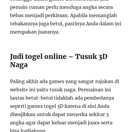
pemain cuman perlu menduga angka secara
bebas menjadi perkiraan. Apabila memanglah
tebakannya juga betul, pastinya Anda dalam ini
merupakan juaranya.
Judi togel online – Tusuk 3D
Naga
Paling akhir ada games yang sangat rujukan di
website ini yaitu tusuk naga. Permainan ini
lantas betul-betul tidaklah ada pembedanya
seperti games togel 3D karena di sini Anda
diwajibkan untuk dapat menerka sekitar 3
angka agar dapat keluar menjadi juara serta
bisa hadiahnya.