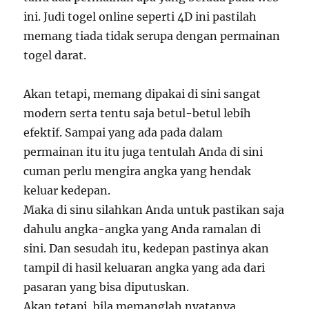
ini. Judi togel online seperti 4D ini pastilah
memang tiada tidak serupa dengan permainan
togel darat.
Akan tetapi, memang dipakai di sini sangat
modern serta tentu saja betul-betul lebih
efektif. Sampai yang ada pada dalam
permainan itu itu juga tentulah Anda di sini
cuman perlu mengira angka yang hendak
keluar kedepan.
Maka di sinu silahkan Anda untuk pastikan saja
dahulu angka-angka yang Anda ramalan di
sini. Dan sesudah itu, kedepan pastinya akan
tampil di hasil keluaran angka yang ada dari
pasaran yang bisa diputuskan.
Akan tetapi, bila memanglah nyatanya