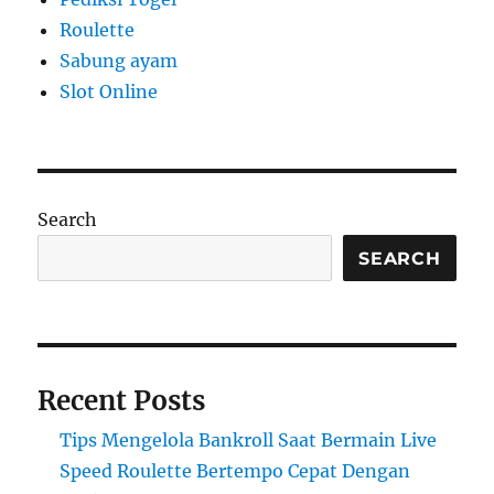
Roulette
Sabung ayam
Slot Online
Search
SEARCH
Recent Posts
Tips Mengelola Bankroll Saat Bermain Live
Speed Roulette Bertempo Cepat Dengan