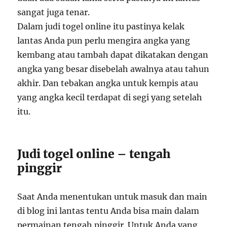
sangat juga tenar.
Dalam judi togel online itu pastinya kelak
lantas Anda pun perlu mengira angka yang
kembang atau tambah dapat dikatakan dengan
angka yang besar disebelah awalnya atau tahun
akhir. Dan tebakan angka untuk kempis atau
yang angka kecil terdapat di segi yang setelah
itu.
Judi togel online – tengah
pinggir
Saat Anda menentukan untuk masuk dan main
di blog ini lantas tentu Anda bisa main dalam
permainan tengah pinggir. Untuk Anda yang