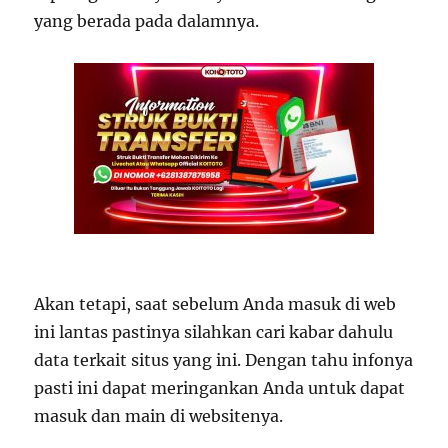
yang berada pada dalamnya.
Akan tetapi, saat sebelum Anda masuk di web
ini lantas pastinya silahkan cari kabar dahulu
data terkait situs yang ini. Dengan tahu infonya
pasti ini dapat meringankan Anda untuk dapat
masuk dan main di websitenya.