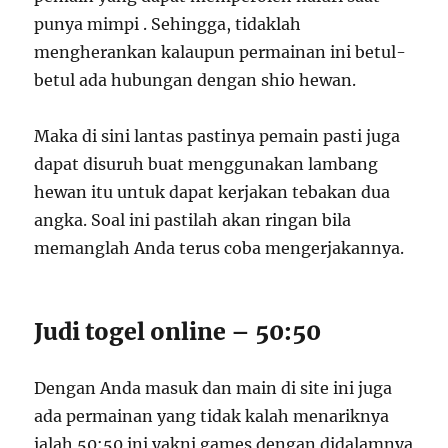
punya mimpi . Sehingga, tidaklah
mengherankan kalaupun permainan ini betul-
betul ada hubungan dengan shio hewan.
Maka di sini lantas pastinya pemain pasti juga
dapat disuruh buat menggunakan lambang
hewan itu untuk dapat kerjakan tebakan dua
angka. Soal ini pastilah akan ringan bila
memanglah Anda terus coba mengerjakannya.
Judi togel online – 50:50
Dengan Anda masuk dan main di site ini juga
ada permainan yang tidak kalah menariknya
ialah 50:50 ini yakni games dengan didalamnya