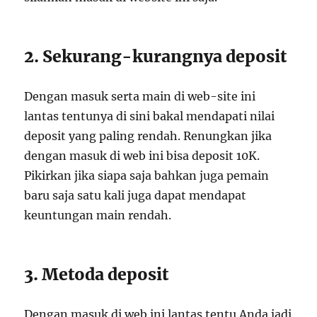
2. Sekurang-kurangnya deposit
Dengan masuk serta main di web-site ini
lantas tentunya di sini bakal mendapati nilai
deposit yang paling rendah. Renungkan jika
dengan masuk di web ini bisa deposit 10K.
Pikirkan jika siapa saja bahkan juga pemain
baru saja satu kali juga dapat mendapat
keuntungan main rendah.
3. Metoda deposit
Dengan masuk di web ini lantas tentu Anda jadi