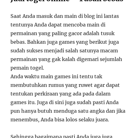
Saat Anda masuk dan main di blog ini lantas
tentunya Anda dapat mencoba main di
permainan yang paling gacor adalah tusuk
bebas. Bahkan juga games yang berikut juga
sudah sukses menjadi salah satunya macam
permainan yang gak kalah digemari sejumlah
pemain togel.
Anda waktu main games ini tentu tak
membutuhkan rumus yang ruwet agar dapat
tentukan perkiraan yang ada pada dalam
games itu. Juga di sini juga sudah pasti Anda
pun hanya butuh menduga satu angka dan jika
menembus, Anda bisa lolos selaku juara.
Sehingga bagaimana pasti Anda juga juga