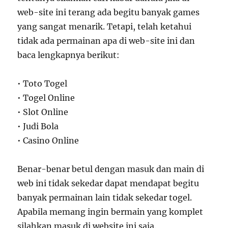
web-site ini terang ada begitu banyak games
yang sangat menarik. Tetapi, telah ketahui
tidak ada permainan apa di web-site ini dan
baca lengkapnya berikut:
• Toto Togel
• Togel Online
• Slot Online
• Judi Bola
• Casino Online
Benar-benar betul dengan masuk dan main di
web ini tidak sekedar dapat mendapat begitu
banyak permainan lain tidak sekedar togel.
Apabila memang ingin bermain yang komplet
silahkan masuk di website ini saja.