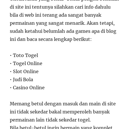
di site ini tentunya silahkan cari info dahulu
bila di web ini terang ada sangat banyak
permainan yang sangat menarik. Akan tetapi,
sudah ketahui belumlah ada games apa di blog
ini dan baca secara lengkap berikut:
• Toto Togel
• Togel Online
• Slot Online
• Judi Bola
• Casino Online
Memang betul dengan masuk dan main di site
ini tidak sekedar bakal memperoleh banyak
permainan lain tidak sekedar togel.
Bila betul-betul ingin bermain yang komplet