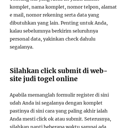
komplet, nama komplet, nomor telpon, alamat
e mail, nomor rekening serta data yang
dibutuhkan yang lain. Penting untuk Anda,
kalau sebelumnya berkirim seluruhnya
personal data, yakinkan check dahulu
segalanya.
Silahkan click submit di web-
site judi togel online
Apabila memanglah formulir register di sini
udah Anda isi segalanya dengan komplet
pastinya di sini cara yang paling akhir ialah
Anda mesti click ok atau submit. Seterusnya,
silahkan nanti beberapa waktu sampai ada