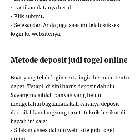
• Pastikan datanya betul.
• Klik submit.
• Selesai dan Anda juga saat ini telah sukses
login ke websitenya.
Metode deposit judi togel online
Buat yang telah login serta ingin bermain tentu
dapat. Tetapi, di sini harus deposit dahulu.
Sayang masihlah banyak yang belum
mengetahui bagaimanakah caranya deposit
dan silahkan langsung turuti teknik berikut di
bawah ini saja:
• Silakan akses dahulu web-site judi togel
online.