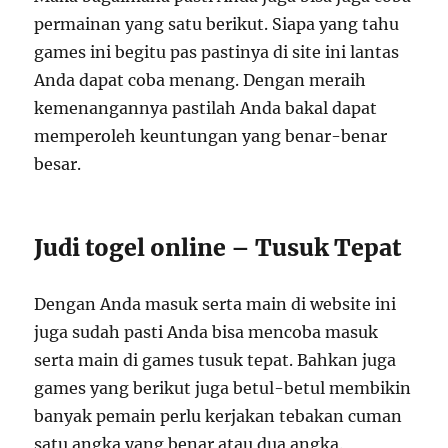
permainan yang satu berikut. Siapa yang tahu
games ini begitu pas pastinya di site ini lantas
Anda dapat coba menang. Dengan meraih
kemenangannya pastilah Anda bakal dapat
memperoleh keuntungan yang benar-benar
besar.
Judi togel online – Tusuk Tepat
Dengan Anda masuk serta main di website ini
juga sudah pasti Anda bisa mencoba masuk
serta main di games tusuk tepat. Bahkan juga
games yang berikut juga betul-betul membikin
banyak pemain perlu kerjakan tebakan cuman
satu angka yang benar atau dua angka.