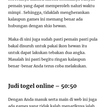
pemain yang dapat memperoleh naluri waktu
mimpi . Sehingga, tidaklah mengherankan
kalaupun games ini memang benar ada
hubungan dengan shio hewan.
Maka di sini juga sudah pasti pemain pasti pula
bakal disuruh untuk pakai ikon hewan itu
untuk dapat lakukan tebakan dua angka.
Masalah ini pasti begitu ringan kalaupun
benar-benar Anda terus coba melakukan.
Judi togel online – 50:50
Dengan Anda masuk serta main di web ini juga
ada games yang tidak kalah menariknya ialah