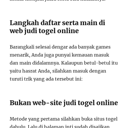
Langkah daftar serta main di
web judi togel online
Barangkali selesai dengar ada banyak games
menarik, Anda juga punyai kemauan masuk
dan main didalamnya. Kalaupun betul-betul itu
yaitu hasrat Anda, silahkan masuk dengan
turuti trik yang ada tersebut ini:
Bukan web-site judi togel online
Metode yang pertama silahkan buka situs togel
dahulu. Lalu di halaman inti sudah disajikan