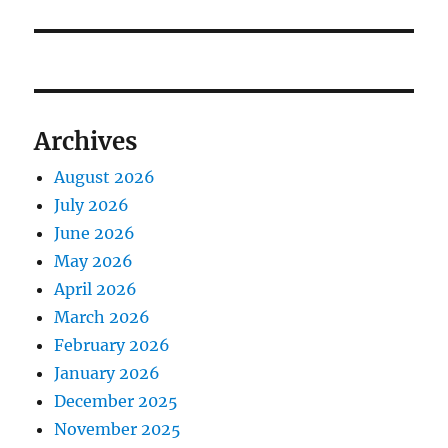
t
s
g
p
t
o
a
:
s
t
t
Archives
:
i
August 2026
o
July 2026
n
June 2026
May 2026
April 2026
March 2026
February 2026
January 2026
December 2025
November 2025