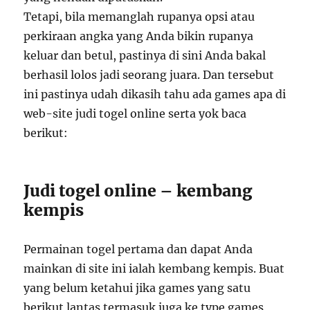
Tetapi, bila memanglah rupanya opsi atau
perkiraan angka yang Anda bikin rupanya
keluar dan betul, pastinya di sini Anda bakal
berhasil lolos jadi seorang juara. Dan tersebut
ini pastinya udah dikasih tahu ada games apa di
web-site judi togel online serta yok baca
berikut:
Judi togel online – kembang
kempis
Permainan togel pertama dan dapat Anda
mainkan di site ini ialah kembang kempis. Buat
yang belum ketahui jika games yang satu
berikut lantas termasuk juga ke type games