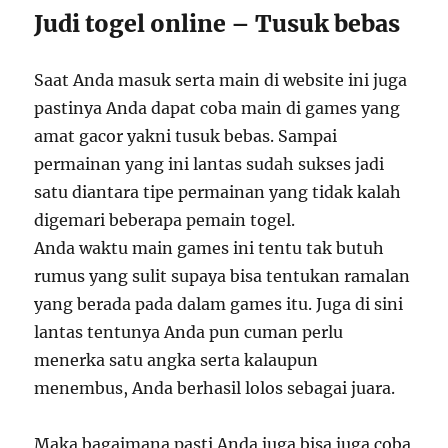
Judi togel online – Tusuk bebas
Saat Anda masuk serta main di website ini juga
pastinya Anda dapat coba main di games yang
amat gacor yakni tusuk bebas. Sampai
permainan yang ini lantas sudah sukses jadi
satu diantara tipe permainan yang tidak kalah
digemari beberapa pemain togel.
Anda waktu main games ini tentu tak butuh
rumus yang sulit supaya bisa tentukan ramalan
yang berada pada dalam games itu. Juga di sini
lantas tentunya Anda pun cuman perlu
menerka satu angka serta kalaupun
menembus, Anda berhasil lolos sebagai juara.
Maka bagaimana pasti Anda juga bisa juga coba