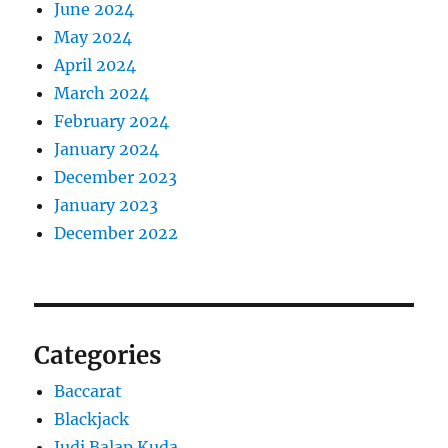
June 2024
May 2024
April 2024
March 2024
February 2024
January 2024
December 2023
January 2023
December 2022
Categories
Baccarat
Blackjack
Judi Balap Kuda