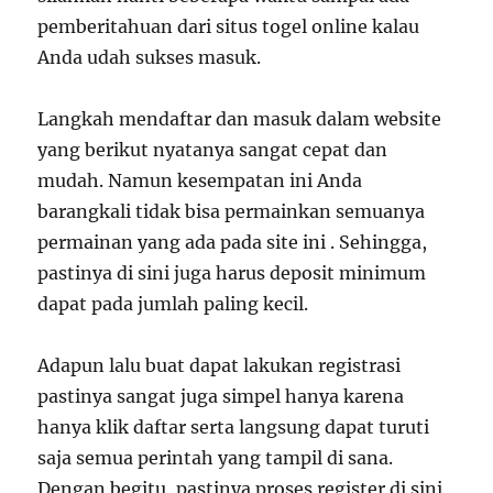
pemberitahuan dari situs togel online kalau
Anda udah sukses masuk.
Langkah mendaftar dan masuk dalam website
yang berikut nyatanya sangat cepat dan
mudah. Namun kesempatan ini Anda
barangkali tidak bisa permainkan semuanya
permainan yang ada pada site ini . Sehingga,
pastinya di sini juga harus deposit minimum
dapat pada jumlah paling kecil.
Adapun lalu buat dapat lakukan registrasi
pastinya sangat juga simpel hanya karena
hanya klik daftar serta langsung dapat turuti
saja semua perintah yang tampil di sana.
Dengan begitu, pastinya proses register di sini