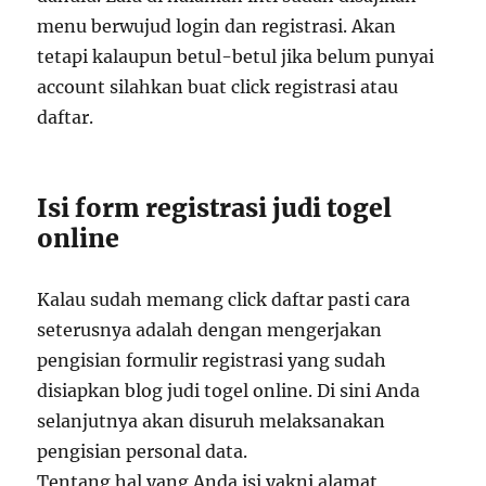
menu berwujud login dan registrasi. Akan
tetapi kalaupun betul-betul jika belum punyai
account silahkan buat click registrasi atau
daftar.
Isi form registrasi judi togel
online
Kalau sudah memang click daftar pasti cara
seterusnya adalah dengan mengerjakan
pengisian formulir registrasi yang sudah
disiapkan blog judi togel online. Di sini Anda
selanjutnya akan disuruh melaksanakan
pengisian personal data.
Tentang hal yang Anda isi yakni alamat