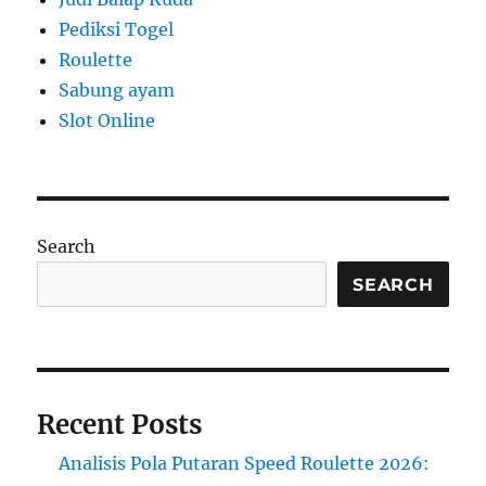
Pediksi Togel
Roulette
Sabung ayam
Slot Online
Search
SEARCH
Recent Posts
Analisis Pola Putaran Speed Roulette 2026: