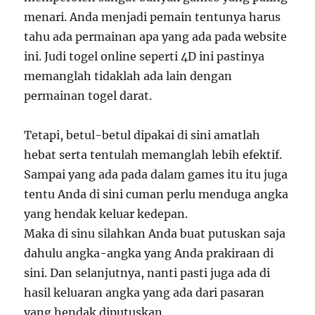
menari. Anda menjadi pemain tentunya harus
tahu ada permainan apa yang ada pada website
ini. Judi togel online seperti 4D ini pastinya
memanglah tidaklah ada lain dengan
permainan togel darat.
Tetapi, betul-betul dipakai di sini amatlah
hebat serta tentulah memanglah lebih efektif.
Sampai yang ada pada dalam games itu itu juga
tentu Anda di sini cuman perlu menduga angka
yang hendak keluar kedepan.
Maka di sinu silahkan Anda buat putuskan saja
dahulu angka-angka yang Anda prakiraan di
sini. Dan selanjutnya, nanti pasti juga ada di
hasil keluaran angka yang ada dari pasaran
yang hendak diputuskan.