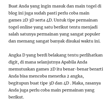
Buat Anda yang ingin masuk dan main togel di
blog ini juga sudah pasti perlu coba main
games 2D 3D serta 4D. Untuk tipe permainan
togel online yang satu berikut tentu menjadi
salah satunya permainan yang sangat populer
dan memang sangat banyak disukai waktu ini.
Angka D yang berdi belakang tentu perlihatkan
digit, di mana selanjutnya Apabila Anda
memutuskan games 2D itu benar-benar berarti
Anda bisa mencoba menerka 2 angka,
begitupun buat tipe 3D dan 4D . Maka, rasanya
Anda juga perlu coba main permainan yang
berikut.