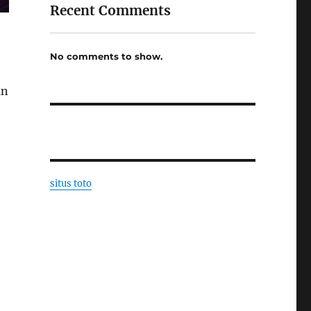
Recent Comments
No comments to show.
un
situs toto