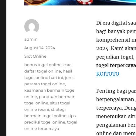
Di era digital s
bagi banyak pem
A
admin
komprehensif 
u
P
August 14, 2024
2024. Kami aka
t
o
C
Slot Online
perjudian togel,
h
s
a
o
T
bonus togel online
,
cara
togel terpercaya
t
t
r
a
daftar togel online
,
hasil
e
KOITOTO
e
g
togel online hari ini
,
jenis
d
g
s
pasaran togel online
,
o
o
keamanan bermain togel
Penting bagi pa
n
r
online
,
panduan bermain
berpengalaman,
i
togel online
,
situs togel
e
terpercaya. Den
online resmi
,
strategi
s
bermain togel online
,
tips
menemukan situs
prediksi togel online
,
togel
pengalaman berma
online terpercaya
online dan mem