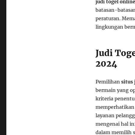
judi togel onlin
batasan-batasan
peraturan. Me
lingkungan berm
Judi Tog
2024
Pemilihan
situs 
bermain yang op
kriteria penentu
memperhatikan a
layanan pelangg
mengenai hal in
dalam memilih s