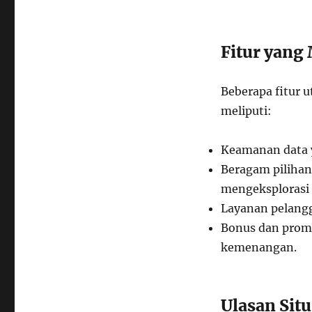
Fitur yang
Beberapa fitur 
meliputi:
Keamanan data y
Beragam piliha
mengeksplorasi 
Layanan pelangg
Bonus dan prom
kemenangan.
Ulasan Situ