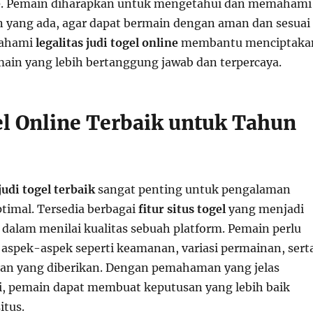
e
. Pemain diharapkan untuk mengetahui dan memahami
 yang ada, agar dapat bermain dengan aman dan sesuai
mahami
legalitas judi togel online
membantu menciptaka
ain yang lebih bertanggung jawab dan terpercaya.
el Online Terbaik untuk Tahun
judi togel terbaik
sangat penting untuk pengalaman
timal. Tersedia berbagai
fitur situs togel
yang menjadi
 dalam menilai kualitas sebuah platform. Pemain perlu
spek-aspek seperti keamanan, variasi permainan, sert
an yang diberikan. Dengan pemahaman yang jelas
i, pemain dapat membuat keputusan yang lebih baik
itus.