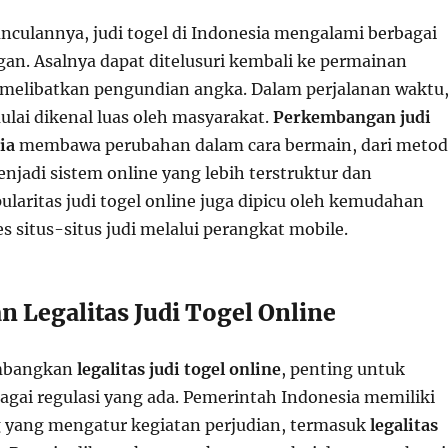
nculannya, judi togel di Indonesia mengalami berbagai
an. Asalnya dapat ditelusuri kembali ke permainan
melibatkan pengundian angka. Dalam perjalanan waktu
ulai dikenal luas oleh masyarakat.
Perkembangan judi
ia
membawa perubahan dalam cara bermain, dari metod
njadi sistem online yang lebih terstruktur dan
pularitas judi togel online juga dipicu oleh kemudahan
 situs-situs judi melalui perangkat mobile.
n Legalitas Judi Togel Online
mbangkan
legalitas judi togel online
, penting untuk
ai regulasi yang ada. Pemerintah Indonesia memiliki
yang mengatur kegiatan perjudian, termasuk
legalitas