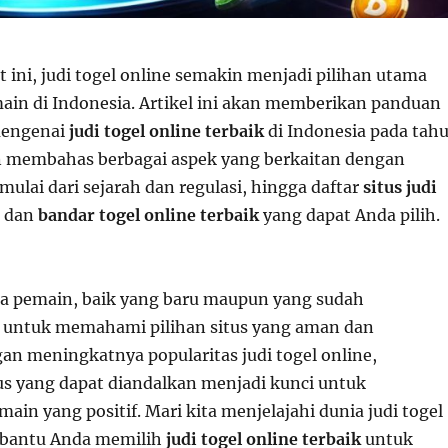
aat ini, judi togel online semakin menjadi pilihan utama
ain di Indonesia. Artikel ini akan memberikan panduan
mengenai
judi togel online terbaik
di Indonesia pada tah
n membahas berbagai aspek yang berkaitan dengan
 mulai dari sejarah dan regulasi, hingga daftar
situs judi
dan
bandar togel online terbaik
yang dapat Anda pilih.
ra pemain, baik yang baru maupun yang sudah
 untuk memahami pilihan situs yang aman dan
gan meningkatnya popularitas judi togel online,
 yang dapat diandalkan menjadi kunci untuk
in yang positif. Mari kita menjelajahi dunia judi togel
bantu Anda memilih
judi togel online terbaik
untuk