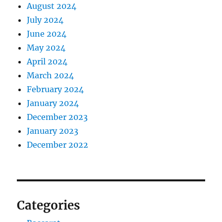
August 2024
July 2024
June 2024
May 2024
April 2024
March 2024
February 2024
January 2024
December 2023
January 2023
December 2022
Categories