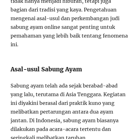
tidak hanya menjadi hiburan, tetapi juga
bagian dari tradisi yang kaya. Pengetahuan
mengenai asal-usul dan perkembangan judi
sabung ayam online sangat penting untuk
pemahaman yang lebih baik tentang fenomena
ini.
Asal-usul Sabung Ayam
Sabung ayam telah ada sejak berabad-abad
yang lalu, terutama di Asia Tenggara. Kegiatan
ini diyakini berasal dari praktik kuno yang
melibatkan pertarungan antara dua ayam
jantan. Di Indonesia, sabung ayam biasanya
dilakukan pada acara-acara tertentu dan
seringkali melibatkan taruhan.