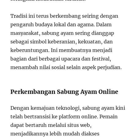
Tradisi ini terus berkembang seiring dengan
pengaruh budaya lokal dan agama. Dalam
masyarakat, sabung ayam sering dianggap
sebagai simbol keberanian, kekuatan, dan
keberuntungan. Ini membuatnya menjadi
bagian dari berbagai upacara dan festival,
menambah nilai sosial selain aspek perjudian.
Perkembangan Sabung Ayam Online
Dengan kemajuan teknologi, sabung ayam kini
telah bertransisi ke platform online. Pemain
dapat bertaruh melalui situs web,
menjadikannya lebih mudah diakses