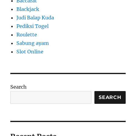
Baccarat
Blackjack
Judi Balap Kuda
Pediksi Togel
Roulette
Sabung ayam
Slot Online
Search
SEARCH