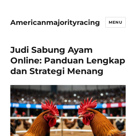
Americanmajorityracing
MENU
Judi Sabung Ayam
Online: Panduan Lengkap
dan Strategi Menang