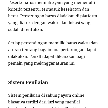
Peserta harus memilih ayam yang memenuhi
kriteria tertentu, termasuk kesehatan dan
berat. Pertarungan harus diadakan di platform
yang diatur, dengan waktu dan lokasi yang
sudah ditentukan.
Setiap pertandingan memiliki batas waktu dan
aturan tentang bagaimana pertarungan dapat
dilakukan. Penalti dapat dikenakan bagi
pemain yang melanggar aturan ini.
Sistem Penilaian
Sistem penilaian di sabung ayam online
biasanya terdiri dari juri yang menilai