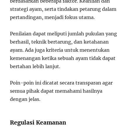
berdasarkan beberapa faktor. Keahlian dan
strategi ayam, serta tindakan petarung dalam
pertandingan, menjadi fokus utama.
Penilaian dapat meliputi jumlah pukulan yang
berhasil, teknik bertarung, dan ketahanan
ayam. Ada juga kriteria untuk menentukan
kemenangan ketika sebuah ayam tidak dapat
bertahan lebih lanjut.
Poin-poin ini dicatat secara transparan agar
semua pihak dapat memahami hasilnya
dengan jelas.
Regulasi Keamanan