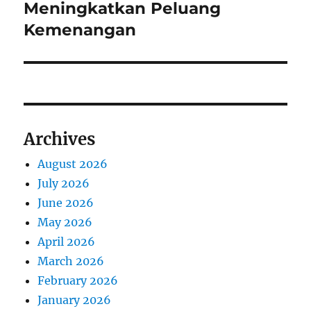
x
i
Meningkatkan Peluang
o
t
Kemenangan
s
g
p
t
o
a
:
s
t
t
:
i
Archives
o
August 2026
n
July 2026
June 2026
May 2026
April 2026
March 2026
February 2026
January 2026