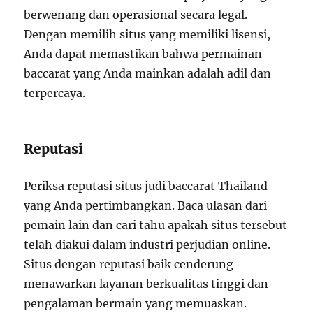
berwenang dan operasional secara legal.
Dengan memilih situs yang memiliki lisensi,
Anda dapat memastikan bahwa permainan
baccarat yang Anda mainkan adalah adil dan
terpercaya.
Reputasi
Periksa reputasi situs judi baccarat Thailand
yang Anda pertimbangkan. Baca ulasan dari
pemain lain dan cari tahu apakah situs tersebut
telah diakui dalam industri perjudian online.
Situs dengan reputasi baik cenderung
menawarkan layanan berkualitas tinggi dan
pengalaman bermain yang memuaskan.