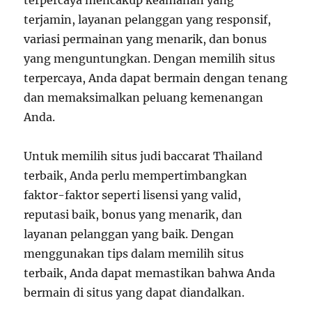
terjamin, layanan pelanggan yang responsif,
variasi permainan yang menarik, dan bonus
yang menguntungkan. Dengan memilih situs
terpercaya, Anda dapat bermain dengan tenang
dan memaksimalkan peluang kemenangan
Anda.
Untuk memilih situs judi baccarat Thailand
terbaik, Anda perlu mempertimbangkan
faktor-faktor seperti lisensi yang valid,
reputasi baik, bonus yang menarik, dan
layanan pelanggan yang baik. Dengan
menggunakan tips dalam memilih situs
terbaik, Anda dapat memastikan bahwa Anda
bermain di situs yang dapat diandalkan.