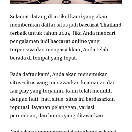
Selamat datang di artikel kami yang akan
memberikan daftar situs judi
baccarat Thailand
terbaik untuk tahun 2024. Jika Anda mencari
pengalaman judi
baccarat online
yang
terpercaya dan mengasyikkan, Anda telah
berada di tempat yang tepat.
Pada daftar kami, Anda akan menemukan
situs-situs yang menawarkan keamanan dan
fair play yang terjamin. Kami telah memilih
dengan hati-hati situs-situs ini berdasarkan
reputasi, layanan pelanggan, variasi
permainan, dan bonus yang ditawarkan.
Anda dapat mempercayai daftar kami sebagai