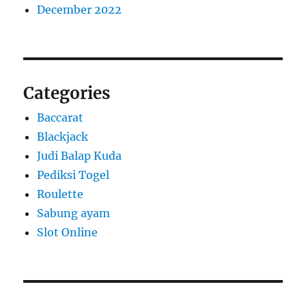
December 2022
Categories
Baccarat
Blackjack
Judi Balap Kuda
Pediksi Togel
Roulette
Sabung ayam
Slot Online