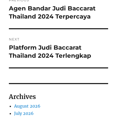
s
o
Agen Bandar Judi Baccarat
P
r
Thailand 2024 Terpercaya
s
e
t
v
i
n
NEXT
o
Platform Judi Baccarat
N
a
u
e
Thailand 2024 Terlengkap
s
v
x
p
t
i
o
p
s
g
o
t
s
a
Archives
:
t
t
:
August 2026
July 2026
i