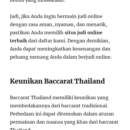
Jadi, jika Anda ingin bermain judi online
dengan rasa aman, nyaman, dan menarik,
pastikan Anda memilih
situs judi online
terbaik
dari daftar kami. Dengan demikian,
Anda dapat meningkatkan kesenangan dan
peluang menang Anda dalam berjudi online.
Keunikan Baccarat Thailand
Baccarat Thailand memiliki keunikan yang
membedakannya dari baccarat tradisional.
Perbedaan ini dapat ditemukan dalam aturan
permainan dan nuansa yang khas dari baccarat
Thailand.