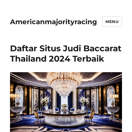
Americanmajorityracing
MENU
Daftar Situs Judi Baccarat
Thailand 2024 Terbaik