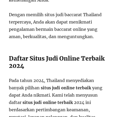
Dengan memilih situs judi baccarat Thailand
terpercaya, Anda akan dapat menikmati
pengalaman bermain baccarat online yang
aman, berkualitas, dan menguntungkan.
Daftar Situs Judi Online Terbaik
2024
Pada tahun 2024, Thailand menyediakan
banyak pilihan
situs judi online terbaik
yang
dapat Anda nikmati. Kami telah menyusun
daftar
situs judi online terbaik
2024 ini
berdasarkan pertimbangan keamanan,
reputasi, layanan pelanggan, dan kualitas