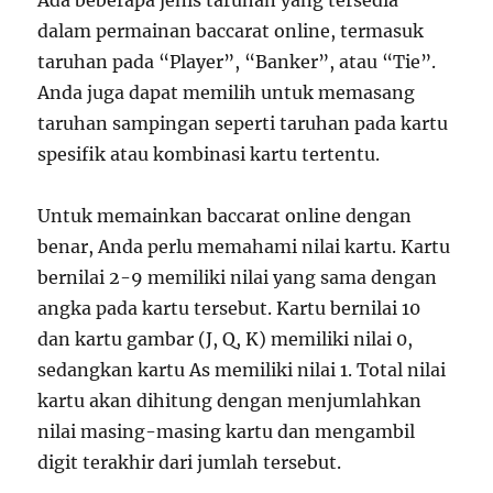
dalam permainan baccarat online, termasuk
taruhan pada “Player”, “Banker”, atau “Tie”.
Anda juga dapat memilih untuk memasang
taruhan sampingan seperti taruhan pada kartu
spesifik atau kombinasi kartu tertentu.
Untuk memainkan baccarat online dengan
benar, Anda perlu memahami nilai kartu. Kartu
bernilai 2-9 memiliki nilai yang sama dengan
angka pada kartu tersebut. Kartu bernilai 10
dan kartu gambar (J, Q, K) memiliki nilai 0,
sedangkan kartu As memiliki nilai 1. Total nilai
kartu akan dihitung dengan menjumlahkan
nilai masing-masing kartu dan mengambil
digit terakhir dari jumlah tersebut.