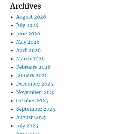
a
Archives
:
t
t
:
August 2026
July 2026
i
June 2026
o
May 2026
April 2026
n
March 2026
February 2026
January 2026
December 2025
November 2025
October 2025
September 2025
August 2025
July 2025
June 2025