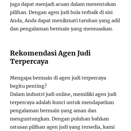
juga dapat menjadi acuan dalam menentukan
pilihan. Dengan agen judi bola terbaik di sisi
Anda, Anda dapat menikmati taruhan yang adil
dan pengalaman bermain yang memuaskan.
Rekomendasi Agen Judi
Terpercaya
Mengapa bermain di agen judi terpercaya
begitu penting?
Dalam industri judi online, memiliki agen judi
terpercaya adalah kunci untuk mendapatkan
pengalaman bermain yang aman dan
menguntungkan. Dengan puluhan bahkan
ratusan pilihan agen judi yang tersedia, kami