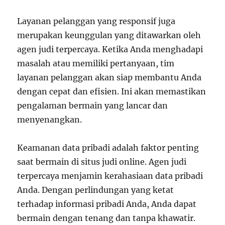
Layanan pelanggan yang responsif juga
merupakan keunggulan yang ditawarkan oleh
agen judi terpercaya. Ketika Anda menghadapi
masalah atau memiliki pertanyaan, tim
layanan pelanggan akan siap membantu Anda
dengan cepat dan efisien. Ini akan memastikan
pengalaman bermain yang lancar dan
menyenangkan.
Keamanan data pribadi adalah faktor penting
saat bermain di situs judi online. Agen judi
terpercaya menjamin kerahasiaan data pribadi
Anda. Dengan perlindungan yang ketat
terhadap informasi pribadi Anda, Anda dapat
bermain dengan tenang dan tanpa khawatir.