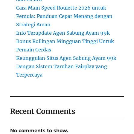
Cara Main Speed Roulette 2026 untuk
Pemula: Panduan Cepat Menang dengan
Strategi Aman
Info Terupdate Agen Sabung Ayam 99k
Bonus Rollingan Mingguan Tinggi Untuk
Pemain Cerdas
Keunggulan Situs Agen Sabung Ayam 99k
Dengan Sistem Taruhan Fairplay yang
Terpercaya
Recent Comments
No comments to show.