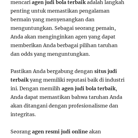
mencari
agen judi bola terbaik
adalah langkah
penting untuk memastikan pengalaman
bermain yang menyenangkan dan
menguntungkan. Sebagai seorang pemain,
Anda akan menginginkan agen yang dapat
memberikan Anda berbagai pilihan taruhan
dan odds yang menguntungkan.
Pastikan Anda bergabung dengan
situs judi
terbaik
yang memiliki reputasi baik di industri
ini. Dengan memilih
agen judi bola terbaik
,
Anda dapat memastikan bahwa taruhan Anda
akan ditangani dengan profesionalisme dan
integritas.
Seorang
agen resmi judi online
akan