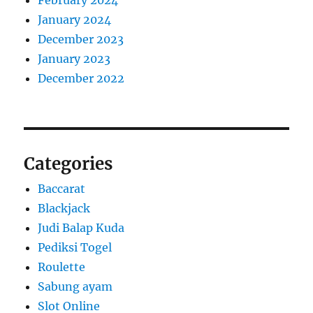
January 2024
December 2023
January 2023
December 2022
Categories
Baccarat
Blackjack
Judi Balap Kuda
Pediksi Togel
Roulette
Sabung ayam
Slot Online