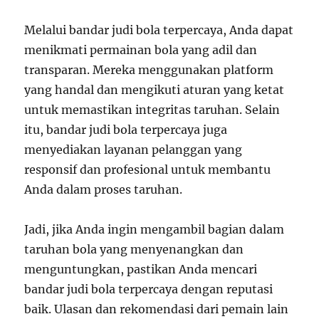
Melalui bandar judi bola terpercaya, Anda dapat
menikmati permainan bola yang adil dan
transparan. Mereka menggunakan platform
yang handal dan mengikuti aturan yang ketat
untuk memastikan integritas taruhan. Selain
itu, bandar judi bola terpercaya juga
menyediakan layanan pelanggan yang
responsif dan profesional untuk membantu
Anda dalam proses taruhan.
Jadi, jika Anda ingin mengambil bagian dalam
taruhan bola yang menyenangkan dan
menguntungkan, pastikan Anda mencari
bandar judi bola terpercaya dengan reputasi
baik. Ulasan dan rekomendasi dari pemain lain