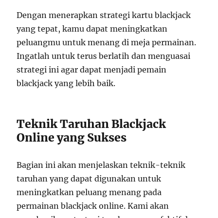
Dengan menerapkan strategi kartu blackjack
yang tepat, kamu dapat meningkatkan
peluangmu untuk menang di meja permainan.
Ingatlah untuk terus berlatih dan menguasai
strategi ini agar dapat menjadi pemain
blackjack yang lebih baik.
Teknik Taruhan Blackjack
Online yang Sukses
Bagian ini akan menjelaskan teknik-teknik
taruhan yang dapat digunakan untuk
meningkatkan peluang menang pada
permainan blackjack online. Kami akan