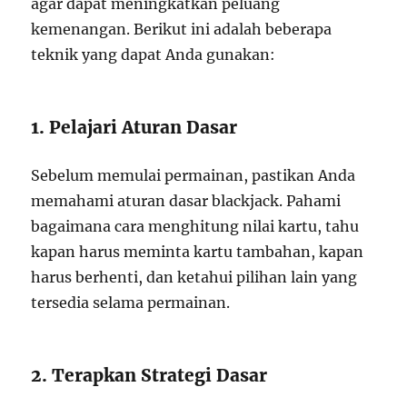
agar dapat meningkatkan peluang
kemenangan. Berikut ini adalah beberapa
teknik yang dapat Anda gunakan:
1. Pelajari Aturan Dasar
Sebelum memulai permainan, pastikan Anda
memahami aturan dasar blackjack. Pahami
bagaimana cara menghitung nilai kartu, tahu
kapan harus meminta kartu tambahan, kapan
harus berhenti, dan ketahui pilihan lain yang
tersedia selama permainan.
2. Terapkan Strategi Dasar