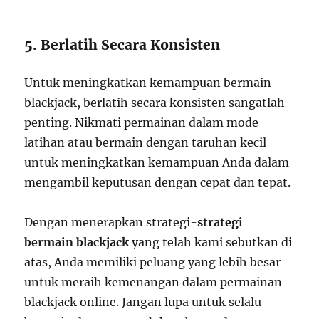
5. Berlatih Secara Konsisten
Untuk meningkatkan kemampuan bermain
blackjack, berlatih secara konsisten sangatlah
penting. Nikmati permainan dalam mode
latihan atau bermain dengan taruhan kecil
untuk meningkatkan kemampuan Anda dalam
mengambil keputusan dengan cepat dan tepat.
Dengan menerapkan strategi-
strategi
bermain blackjack
yang telah kami sebutkan di
atas, Anda memiliki peluang yang lebih besar
untuk meraih kemenangan dalam permainan
blackjack online. Jangan lupa untuk selalu