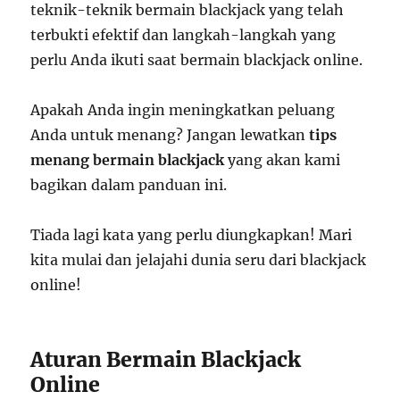
teknik-teknik bermain blackjack yang telah
terbukti efektif dan langkah-langkah yang
perlu Anda ikuti saat bermain blackjack online.
Apakah Anda ingin meningkatkan peluang
Anda untuk menang? Jangan lewatkan
tips
menang bermain blackjack
yang akan kami
bagikan dalam panduan ini.
Tiada lagi kata yang perlu diungkapkan! Mari
kita mulai dan jelajahi dunia seru dari blackjack
online!
Aturan Bermain Blackjack
Online