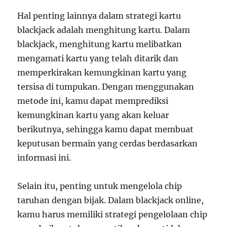
Hal penting lainnya dalam strategi kartu
blackjack adalah menghitung kartu. Dalam
blackjack, menghitung kartu melibatkan
mengamati kartu yang telah ditarik dan
memperkirakan kemungkinan kartu yang
tersisa di tumpukan. Dengan menggunakan
metode ini, kamu dapat memprediksi
kemungkinan kartu yang akan keluar
berikutnya, sehingga kamu dapat membuat
keputusan bermain yang cerdas berdasarkan
informasi ini.
Selain itu, penting untuk mengelola chip
taruhan dengan bijak. Dalam blackjack online,
kamu harus memiliki strategi pengelolaan chip