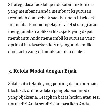
Strategi dasar adalah pendekatan matematis
yang membantu Anda membuat keputusan
termudah dan terbaik saat bermain blackjack.
Ini melibatkan mempelajari tabel strategi atau
menggunakan aplikasi blackjack yang dapat
membantu Anda mengambil keputusan yang
optimal berdasarkan kartu yang Anda miliki
dan kartu yang ditunjukkan oleh dealer.
3. Kelola Modal dengan Bijak
Salah satu teknik yang penting dalam bermain
blackjack online adalah pengelolaan modal
yang bijaksana. Tetapkan batas harian atau sesi
untuk diri Anda sendiri dan pastikan Anda