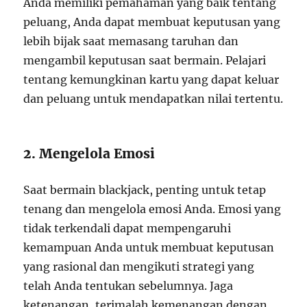
Anda memiliki pemahaman yang baik tentang
peluang, Anda dapat membuat keputusan yang
lebih bijak saat memasang taruhan dan
mengambil keputusan saat bermain. Pelajari
tentang kemungkinan kartu yang dapat keluar
dan peluang untuk mendapatkan nilai tertentu.
2. Mengelola Emosi
Saat bermain blackjack, penting untuk tetap
tenang dan mengelola emosi Anda. Emosi yang
tidak terkendali dapat mempengaruhi
kemampuan Anda untuk membuat keputusan
yang rasional dan mengikuti strategi yang
telah Anda tentukan sebelumnya. Jaga
ketenangan, terimalah kemenangan dengan