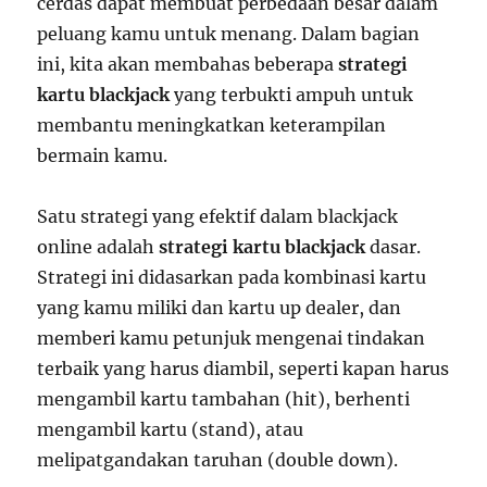
cerdas dapat membuat perbedaan besar dalam
peluang kamu untuk menang. Dalam bagian
ini, kita akan membahas beberapa
strategi
kartu blackjack
yang terbukti ampuh untuk
membantu meningkatkan keterampilan
bermain kamu.
Satu strategi yang efektif dalam blackjack
online adalah
strategi kartu blackjack
dasar.
Strategi ini didasarkan pada kombinasi kartu
yang kamu miliki dan kartu up dealer, dan
memberi kamu petunjuk mengenai tindakan
terbaik yang harus diambil, seperti kapan harus
mengambil kartu tambahan (hit), berhenti
mengambil kartu (stand), atau
melipatgandakan taruhan (double down).