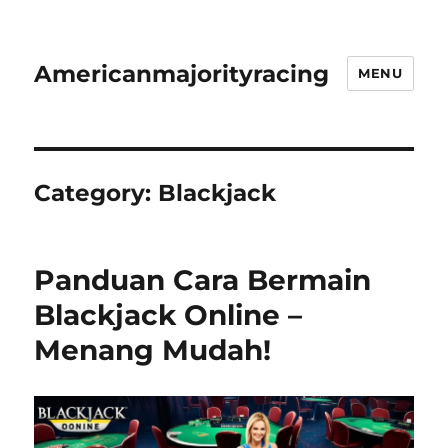
Americanmajorityracing
MENU
Category:
Blackjack
Panduan Cara Bermain
Blackjack Online –
Menang Mudah!