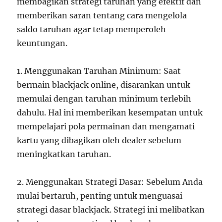
membagikan strategi taruhan yang efektif dan
memberikan saran tentang cara mengelola
saldo taruhan agar tetap memperoleh
keuntungan.
1. Menggunakan Taruhan Minimum: Saat
bermain blackjack online, disarankan untuk
memulai dengan taruhan minimum terlebih
dahulu. Hal ini memberikan kesempatan untuk
mempelajari pola permainan dan mengamati
kartu yang dibagikan oleh dealer sebelum
meningkatkan taruhan.
2. Menggunakan Strategi Dasar: Sebelum Anda
mulai bertaruh, penting untuk menguasai
strategi dasar blackjack. Strategi ini melibatkan