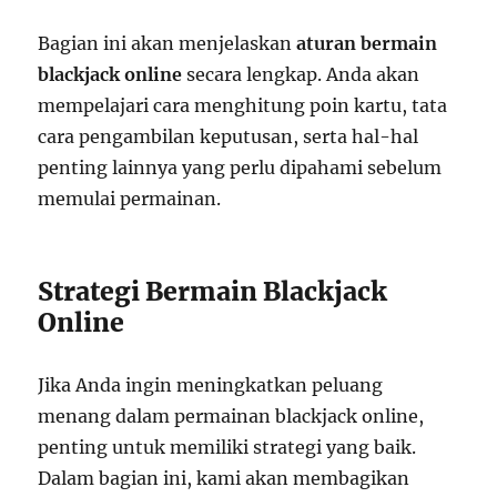
Bagian ini akan menjelaskan
aturan bermain
blackjack online
secara lengkap. Anda akan
mempelajari cara menghitung poin kartu, tata
cara pengambilan keputusan, serta hal-hal
penting lainnya yang perlu dipahami sebelum
memulai permainan.
Strategi Bermain Blackjack
Online
Jika Anda ingin meningkatkan peluang
menang dalam permainan blackjack online,
penting untuk memiliki strategi yang baik.
Dalam bagian ini, kami akan membagikan