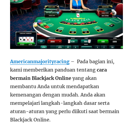
Americanmajorityracing
– Pada bagian ini,
kami memberikan panduan tentang
cara
bermain Blackjack Online
yang akan
membantu Anda untuk mendapatkan
kemenangan dengan mudah. Anda akan
mempelajari langkah-langkah dasar serta
aturan-aturan yang perlu diikuti saat bermain
Blackjack Online.