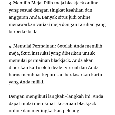
3. Memilih Meja: Pilih meja blackjack online
yang sesuai dengan tingkat keahlian dan
anggaran Anda. Banyak situs judi online
menawarkan variasi meja dengan taruhan yang
berbeda-beda.
4. Memulai Permainan: Setelah Anda memilih
meja, ikuti instruksi yang diberikan untuk
memulai permainan blackjack. Anda akan
diberikan kartu oleh dealer virtual dan Anda
harus membuat keputusan berdasarkan kartu
yang Anda miliki.
Dengan mengikuti langkah-langkah ini, Anda
dapat mulai menikmati keseruan blackjack
online dan meningkatkan peluang