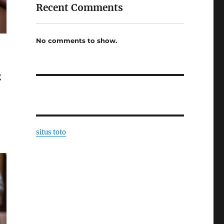
Recent Comments
No comments to show.
g
situs toto