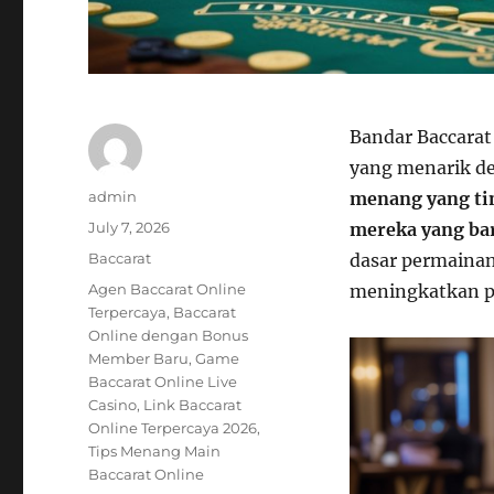
Bandar Baccara
yang menarik de
A
admin
menang yang tin
u
P
July 7, 2026
mereka yang ba
t
o
C
Baccarat
dasar permainan
h
s
a
o
T
Agen Baccarat Online
meningkatkan p
t
t
r
a
Terpercaya
,
Baccarat
e
e
g
Online dengan Bonus
d
g
s
Member Baru
,
Game
o
o
Baccarat Online Live
n
r
Casino
,
Link Baccarat
i
Online Terpercaya 2026
,
e
Tips Menang Main
s
Baccarat Online