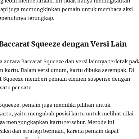
g lebih mendebarkan. Ini tidak hanya meningkatkan
tapi juga memungkinkan pemain untuk membaca aksi
sepenuhnya terungkap.
Baccarat Squeeze dengan Versi Lain
 antara Baccarat Squeeze dan versi lainnya terletak pad
n kartu. Dalam versi umum, kartu dibuka serempak. Di
arat Squeeze memberi pemain elemen suspense dengan
atu per satu.
Squeeze, pemain juga memiliki pilihan untuk
rtu, yaitu mengubah posisi kartu untuk melihat nilai
ya mengungkapkan kartu tersebut. Metode ini
ksi dan strategi bermain, karena pemain dapat