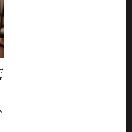
gi
gu
a