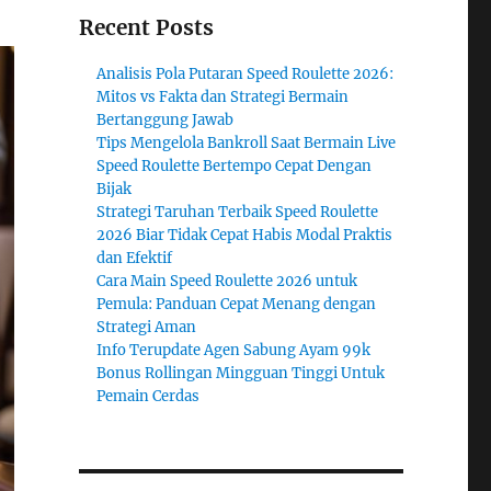
Recent Posts
Analisis Pola Putaran Speed Roulette 2026:
Mitos vs Fakta dan Strategi Bermain
Bertanggung Jawab
Tips Mengelola Bankroll Saat Bermain Live
Speed Roulette Bertempo Cepat Dengan
Bijak
Strategi Taruhan Terbaik Speed Roulette
2026 Biar Tidak Cepat Habis Modal Praktis
dan Efektif
Cara Main Speed Roulette 2026 untuk
Pemula: Panduan Cepat Menang dengan
Strategi Aman
Info Terupdate Agen Sabung Ayam 99k
Bonus Rollingan Mingguan Tinggi Untuk
Pemain Cerdas