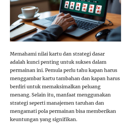
Memahami nilai kartu dan strategi dasar
adalah kunci penting untuk sukses dalam
permainan ini. Pemula perlu tahu kapan harus
menggambar kartu tambahan dan kapan harus
berdiri untuk memaksimalkan peluang
menang. Selain itu, manfaat menggunakan
strategi seperti manajemen taruhan dan
mengamati pola permainan bisa memberikan
keuntungan yang signifikan.