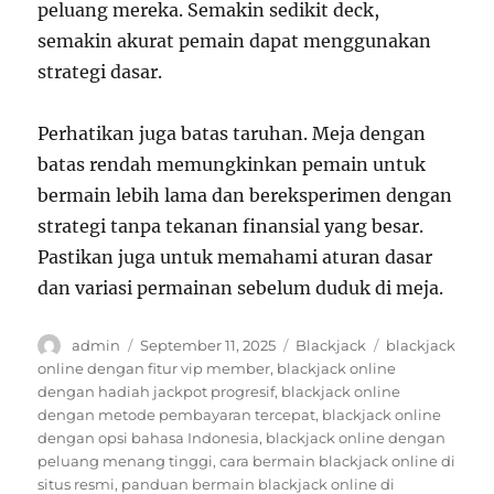
peluang mereka. Semakin sedikit deck,
semakin akurat pemain dapat menggunakan
strategi dasar.
Perhatikan juga batas taruhan. Meja dengan
batas rendah memungkinkan pemain untuk
bermain lebih lama dan bereksperimen dengan
strategi tanpa tekanan finansial yang besar.
Pastikan juga untuk memahami aturan dasar
dan variasi permainan sebelum duduk di meja.
A
P
C
T
admin
September 11, 2025
Blackjack
blackjack
u
o
a
a
online dengan fitur vip member
,
blackjack online
t
s
t
g
dengan hadiah jackpot progresif
,
blackjack online
h
t
e
s
dengan metode pembayaran tercepat
,
blackjack online
o
e
g
dengan opsi bahasa Indonesia
,
blackjack online dengan
r
d
o
peluang menang tinggi
,
cara bermain blackjack online di
o
r
situs resmi
,
panduan bermain blackjack online di