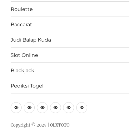
Roulette
Baccarat
Judi Balap Kuda
Slot Online
Blackjack
Pediksi Togel
Roulette
Baccarat
Judi
Slot
Blackjack
Pediksi
Balap
Online
Togel
Kuda
Copyright © 2025 |
OLXTOTO