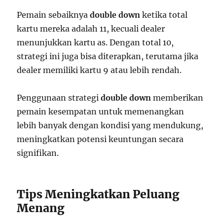
Pemain sebaiknya
double down
ketika total
kartu mereka adalah 11, kecuali dealer
menunjukkan kartu as. Dengan total 10,
strategi ini juga bisa diterapkan, terutama jika
dealer memiliki kartu 9 atau lebih rendah.
Penggunaan strategi
double down
memberikan
pemain kesempatan untuk memenangkan
lebih banyak dengan kondisi yang mendukung,
meningkatkan potensi keuntungan secara
signifikan.
Tips Meningkatkan Peluang
Menang