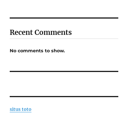
Recent Comments
No comments to show.
situs toto