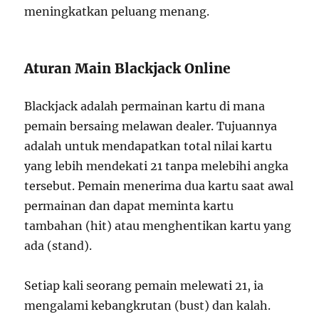
meningkatkan peluang menang.
Aturan Main Blackjack Online
Blackjack adalah permainan kartu di mana
pemain bersaing melawan dealer. Tujuannya
adalah untuk mendapatkan total nilai kartu
yang lebih mendekati 21 tanpa melebihi angka
tersebut. Pemain menerima dua kartu saat awal
permainan dan dapat meminta kartu
tambahan (hit) atau menghentikan kartu yang
ada (stand).
Setiap kali seorang pemain melewati 21, ia
mengalami kebangkrutan (bust) dan kalah.