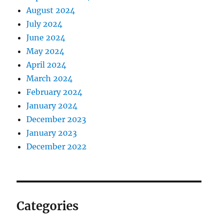
August 2024
July 2024
June 2024
May 2024
April 2024
March 2024
February 2024
January 2024
December 2023
January 2023
December 2022
Categories