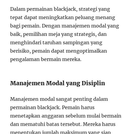
Dalam permainan blackjack, strategi yang
tepat dapat meningkatkan peluang menang
bagi pemain. Dengan manajemen modal yang
baik, pemilihan meja yang strategis, dan
menghindari taruhan sampingan yang
berisiko, pemain dapat mengoptimalkan
pengalaman bermain mereka.
Manajemen Modal yang Disiplin
Manajemen modal sangat penting dalam
permainan blackjack. Pemain harus
menetapkan anggaran sebelum mulai bermain
dan mematuhi batas tersebut. Mereka harus
menentukan jumlah maksimum yang siap