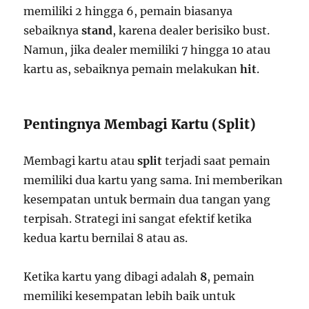
memiliki 2 hingga 6, pemain biasanya
sebaiknya
stand
, karena dealer berisiko bust.
Namun, jika dealer memiliki 7 hingga 10 atau
kartu as, sebaiknya pemain melakukan
hit
.
Pentingnya Membagi Kartu (Split)
Membagi kartu atau
split
terjadi saat pemain
memiliki dua kartu yang sama. Ini memberikan
kesempatan untuk bermain dua tangan yang
terpisah. Strategi ini sangat efektif ketika
kedua kartu bernilai 8 atau as.
Ketika kartu yang dibagi adalah
8
, pemain
memiliki kesempatan lebih baik untuk