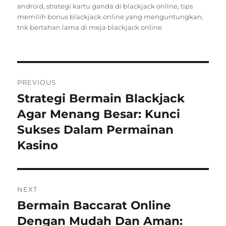
n
i
android
,
strategi kartu ganda di blackjack online
,
tips
e
memilih bonus blackjack online yang menguntungkan
,
s
trik bertahan lama di meja blackjack online
P
PREVIOUS
o
Strategi Bermain Blackjack
P
r
Agar Menang Besar: Kunci
s
e
Sukses Dalam Permainan
t
v
Kasino
i
n
o
a
u
NEXT
s
v
Bermain Baccarat Online
N
p
i
e
Dengan Mudah Dan Aman:
o