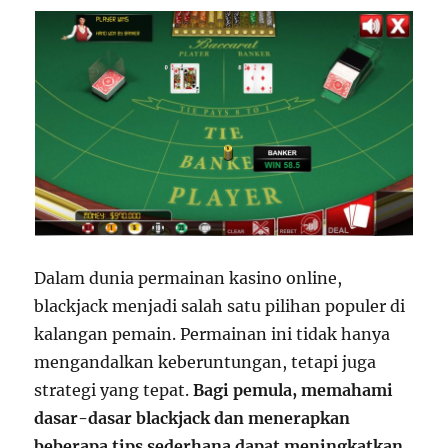
Dalam dunia permainan kasino online,
blackjack menjadi salah satu pilihan populer di
kalangan pemain. Permainan ini tidak hanya
mengandalkan keberuntungan, tetapi juga
strategi yang tepat.
Bagi pemula, memahami
dasar-dasar blackjack dan menerapkan
beberapa tips sederhana dapat meningkatkan