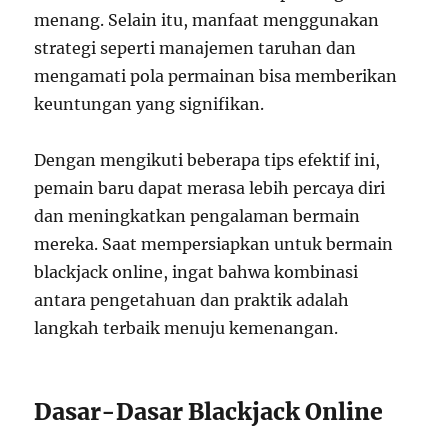
menang. Selain itu, manfaat menggunakan
strategi seperti manajemen taruhan dan
mengamati pola permainan bisa memberikan
keuntungan yang signifikan.
Dengan mengikuti beberapa tips efektif ini,
pemain baru dapat merasa lebih percaya diri
dan meningkatkan pengalaman bermain
mereka. Saat mempersiapkan untuk bermain
blackjack online, ingat bahwa kombinasi
antara pengetahuan dan praktik adalah
langkah terbaik menuju kemenangan.
Dasar-Dasar Blackjack Online