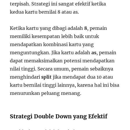
terpisah. Strategi ini sangat efektif ketika
kedua kartu bernilai 8 atau as.
Ketika kartu yang dibagi adalah
8
, pemain
memiliki kesempatan lebih baik untuk
mendapatkan kombinasi kartu yang
menguntungkan. Jika kartu adalah
as
, pemain
dapat memaksimalkan potensi mendapatkan
nilai tinggi. Secara umum, pemain sebaiknya
menghindari
split
jika mendapat dua 10 atau
kartu bernilai tinggi lainnya, karena hal ini bisa
menurunkan peluang menang.
Strategi Double Down yang Efektif