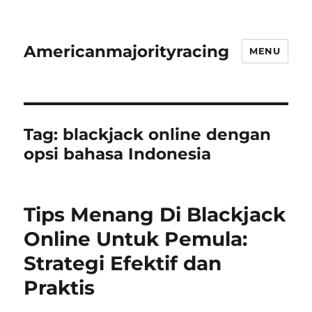
Americanmajorityracing
MENU
Tag:
blackjack online dengan
opsi bahasa Indonesia
Tips Menang Di Blackjack
Online Untuk Pemula:
Strategi Efektif dan
Praktis