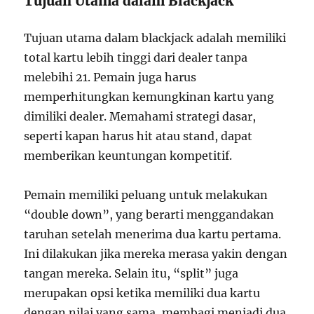
Tujuan Utama dalam Blackjack
Tujuan utama dalam blackjack adalah memiliki
total kartu lebih tinggi dari dealer tanpa
melebihi 21. Pemain juga harus
memperhitungkan kemungkinan kartu yang
dimiliki dealer. Memahami strategi dasar,
seperti kapan harus hit atau stand, dapat
memberikan keuntungan kompetitif.
Pemain memiliki peluang untuk melakukan
“double down”, yang berarti menggandakan
taruhan setelah menerima dua kartu pertama.
Ini dilakukan jika mereka merasa yakin dengan
tangan mereka. Selain itu, “split” juga
merupakan opsi ketika memiliki dua kartu
dengan nilai yang sama, membagi menjadi dua