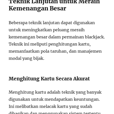
Teknik Lanjutan untuk Meraih
Kemenangan Besar
Beberapa teknik lanjutan dapat digunakan
untuk meningkatkan peluang meraih
kemenangan besar dalam permainan blackjack.
Teknik ini meliputi penghitungan kartu,
memanfaatkan pola taruhan, dan manajemen
modal yang bijak.
Menghitung Kartu Secara Akurat
Menghitung kartu adalah teknik yang banyak
digunakan untuk mendapatkan keuntungan.
Ini melibatkan melacak kartu yang sudah
dibagikan dan menggunakan sistem tertentu,