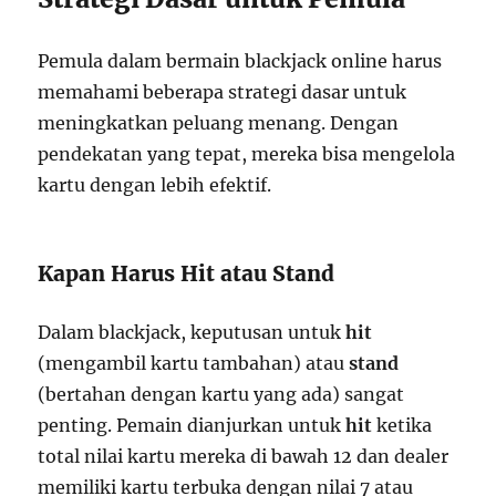
Pemula dalam bermain blackjack online harus
memahami beberapa strategi dasar untuk
meningkatkan peluang menang. Dengan
pendekatan yang tepat, mereka bisa mengelola
kartu dengan lebih efektif.
Kapan Harus Hit atau Stand
Dalam blackjack, keputusan untuk
hit
(mengambil kartu tambahan) atau
stand
(bertahan dengan kartu yang ada) sangat
penting. Pemain dianjurkan untuk
hit
ketika
total nilai kartu mereka di bawah 12 dan dealer
memiliki kartu terbuka dengan nilai 7 atau