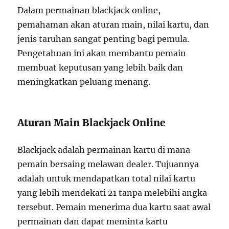
Dalam permainan blackjack online,
pemahaman akan aturan main, nilai kartu, dan
jenis taruhan sangat penting bagi pemula.
Pengetahuan ini akan membantu pemain
membuat keputusan yang lebih baik dan
meningkatkan peluang menang.
Aturan Main Blackjack Online
Blackjack adalah permainan kartu di mana
pemain bersaing melawan dealer. Tujuannya
adalah untuk mendapatkan total nilai kartu
yang lebih mendekati 21 tanpa melebihi angka
tersebut. Pemain menerima dua kartu saat awal
permainan dan dapat meminta kartu