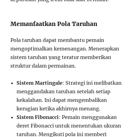
Memanfaatkan Pola Taruhan
Pola taruhan dapat membantu pemain
mengoptimalkan kemenangan. Menerapkan
sistem taruhan yang teratur memberikan
struktur dalam permainan.
Sistem Martingale
: Strategi ini melibatkan
menggandakan taruhan setelah setiap
kekalahan. Ini dapat mengembalikan
kerugian ketika akhirnya menang.
Sistem Fibonacci
: Pemain menggunakan
deret Fibonacci untuk menentukan ukuran
taruhan. Mengikuti pola ini memberi