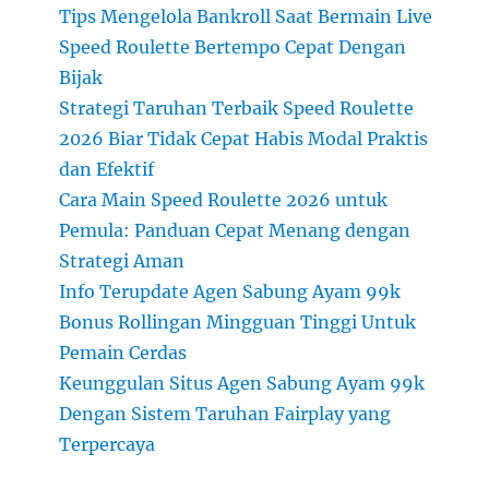
Tips Mengelola Bankroll Saat Bermain Live
Speed Roulette Bertempo Cepat Dengan
Bijak
Strategi Taruhan Terbaik Speed Roulette
2026 Biar Tidak Cepat Habis Modal Praktis
dan Efektif
Cara Main Speed Roulette 2026 untuk
Pemula: Panduan Cepat Menang dengan
Strategi Aman
Info Terupdate Agen Sabung Ayam 99k
Bonus Rollingan Mingguan Tinggi Untuk
Pemain Cerdas
Keunggulan Situs Agen Sabung Ayam 99k
Dengan Sistem Taruhan Fairplay yang
Terpercaya