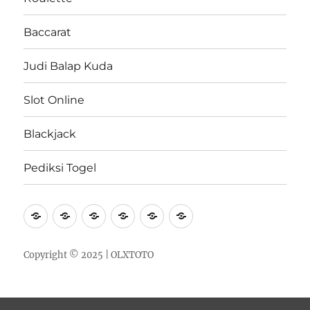
Baccarat
Judi Balap Kuda
Slot Online
Blackjack
Pediksi Togel
Roulette
Baccarat
Judi
Slot
Blackjack
Pediksi
Balap
Online
Togel
Kuda
Copyright © 2025 |
OLXTOTO