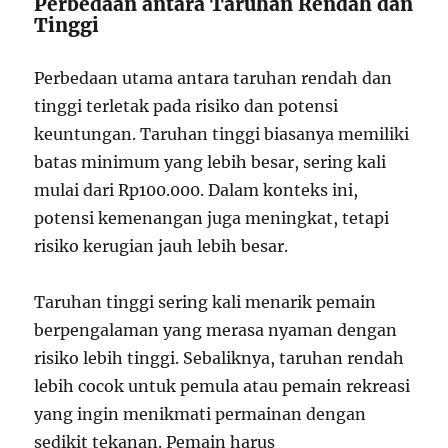
Perbedaan antara Taruhan Rendah dan
Tinggi
Perbedaan utama antara taruhan rendah dan
tinggi terletak pada risiko dan potensi
keuntungan. Taruhan tinggi biasanya memiliki
batas minimum yang lebih besar, sering kali
mulai dari Rp100.000. Dalam konteks ini,
potensi kemenangan juga meningkat, tetapi
risiko kerugian jauh lebih besar.
Taruhan tinggi sering kali menarik pemain
berpengalaman yang merasa nyaman dengan
risiko lebih tinggi. Sebaliknya, taruhan rendah
lebih cocok untuk pemula atau pemain rekreasi
yang ingin menikmati permainan dengan
sedikit tekanan. Pemain harus