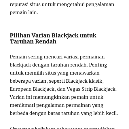
reputasi situs untuk mengetahui pengalaman
pemain lain.
Pilihan Varian Blackjack untuk
Taruhan Rendah
Pemain sering mencari variasi permainan
blackjack dengan taruhan rendah. Penting
untuk memilih situs yang menawarkan
beberapa varian, seperti Blackjack klasik,
European Blackjack, dan Vegas Strip Blackjack.
Varian ini memungkinkan pemain untuk
menikmati pengalaman permainan yang
berbeda dengan batas taruhan yang lebih kecil.