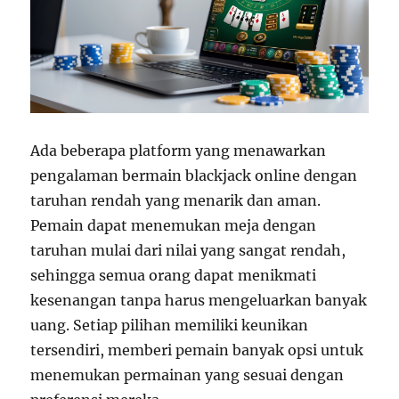
Ada beberapa platform yang menawarkan
pengalaman bermain blackjack online dengan
taruhan rendah yang menarik dan aman.
Pemain dapat menemukan meja dengan
taruhan mulai dari nilai yang sangat rendah,
sehingga semua orang dapat menikmati
kesenangan tanpa harus mengeluarkan banyak
uang. Setiap pilihan memiliki keunikan
tersendiri, memberi pemain banyak opsi untuk
menemukan permainan yang sesuai dengan