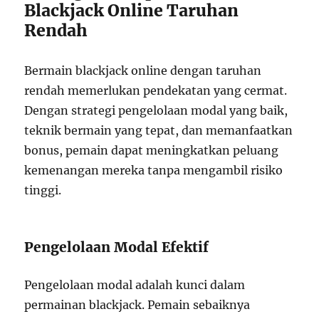
Blackjack Online Taruhan
Rendah
Bermain blackjack online dengan taruhan
rendah memerlukan pendekatan yang cermat.
Dengan strategi pengelolaan modal yang baik,
teknik bermain yang tepat, dan memanfaatkan
bonus, pemain dapat meningkatkan peluang
kemenangan mereka tanpa mengambil risiko
tinggi.
Pengelolaan Modal Efektif
Pengelolaan modal adalah kunci dalam
permainan blackjack. Pemain sebaiknya