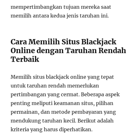
mempertimbangkan tujuan mereka saat
memilih antara kedua jenis taruhan ini.
Cara Memilih Situs Blackjack
Online dengan Taruhan Rendah
Terbaik
Memilih situs blackjack online yang tepat
untuk taruhan rendah memerlukan
pertimbangan yang cermat. Beberapa aspek
penting meliputi keamanan situs, pilihan
permainan, dan metode pembayaran yang
mendukung taruhan kecil. Berikut adalah
kriteria yang harus diperhatikan.