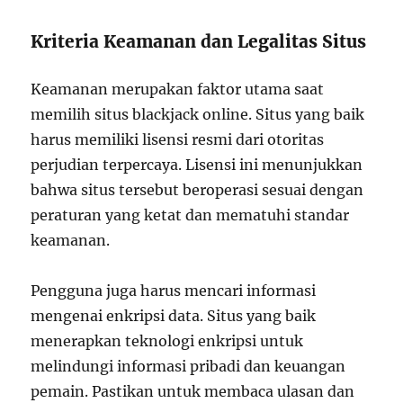
Kriteria Keamanan dan Legalitas Situs
Keamanan merupakan faktor utama saat
memilih situs blackjack online. Situs yang baik
harus memiliki lisensi resmi dari otoritas
perjudian terpercaya. Lisensi ini menunjukkan
bahwa situs tersebut beroperasi sesuai dengan
peraturan yang ketat dan mematuhi standar
keamanan.
Pengguna juga harus mencari informasi
mengenai enkripsi data. Situs yang baik
menerapkan teknologi enkripsi untuk
melindungi informasi pribadi dan keuangan
pemain. Pastikan untuk membaca ulasan dan