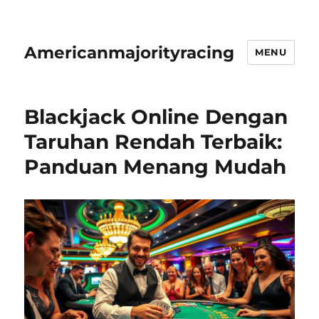
Americanmajorityracing
MENU
Blackjack Online Dengan
Taruhan Rendah Terbaik:
Panduan Menang Mudah