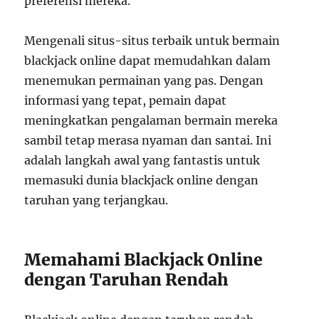
preferensi mereka.
Mengenali situs-situs terbaik untuk bermain
blackjack online dapat memudahkan dalam
menemukan permainan yang pas. Dengan
informasi yang tepat, pemain dapat
meningkatkan pengalaman bermain mereka
sambil tetap merasa nyaman dan santai. Ini
adalah langkah awal yang fantastis untuk
memasuki dunia blackjack online dengan
taruhan yang terjangkau.
Memahami Blackjack Online
dengan Taruhan Rendah