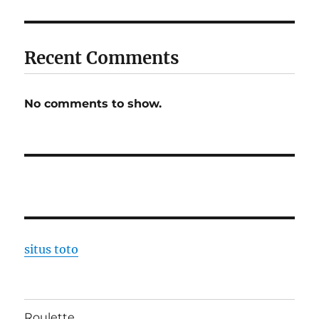
Recent Comments
No comments to show.
situs toto
Roulette