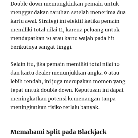
Double down memungkinkan pemain untuk
menggandakan taruhan setelah menerima dua
kartu awal. Strategi ini efektif ketika pemain
memiliki total nilai 11, karena peluang untuk
mendapatkan 10 atau kartu wajah pada hit
berikutnya sangat tinggi.
Selain itu, jika pemain memiliki total nilai 10
dan kartu dealer menunjukkan angka 9 atau
lebih rendah, ini juga merupakan momen yang
tepat untuk double down. Keputusan ini dapat
meningkatkan potensi kemenangan tanpa
meningkatkan risiko terlalu banyak.
Memahami Split pada Blackjack