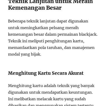
Teknik Lanjutan untuk Meraih
Kemenangan Besar
Beberapa teknik lanjutan dapat digunakan
untuk meningkatkan peluang meraih
kemenangan besar dalam permainan blackjack.
Teknik ini meliputi penghitungan kartu,
memanfaatkan pola taruhan, dan manajemen
modal yang bijak.
Menghitung Kartu Secara Akurat
Menghitung kartu adalah teknik yang banyak
digunakan untuk mendapatkan keuntungan.
Ini melibatkan melacak kartu yang sudah
dibagikan dan menggunakan sistem tertentu,