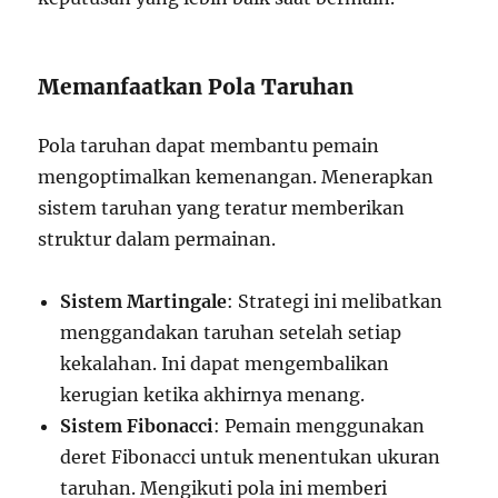
Memanfaatkan Pola Taruhan
Pola taruhan dapat membantu pemain
mengoptimalkan kemenangan. Menerapkan
sistem taruhan yang teratur memberikan
struktur dalam permainan.
Sistem Martingale
: Strategi ini melibatkan
menggandakan taruhan setelah setiap
kekalahan. Ini dapat mengembalikan
kerugian ketika akhirnya menang.
Sistem Fibonacci
: Pemain menggunakan
deret Fibonacci untuk menentukan ukuran
taruhan. Mengikuti pola ini memberi