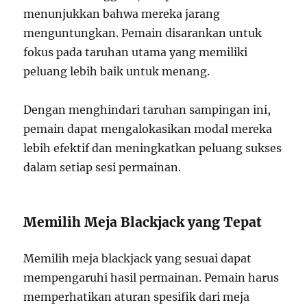
menunjukkan bahwa mereka jarang
menguntungkan. Pemain disarankan untuk
fokus pada taruhan utama yang memiliki
peluang lebih baik untuk menang.
Dengan menghindari taruhan sampingan ini,
pemain dapat mengalokasikan modal mereka
lebih efektif dan meningkatkan peluang sukses
dalam setiap sesi permainan.
Memilih Meja Blackjack yang Tepat
Memilih meja blackjack yang sesuai dapat
mempengaruhi hasil permainan. Pemain harus
memperhatikan aturan spesifik dari meja