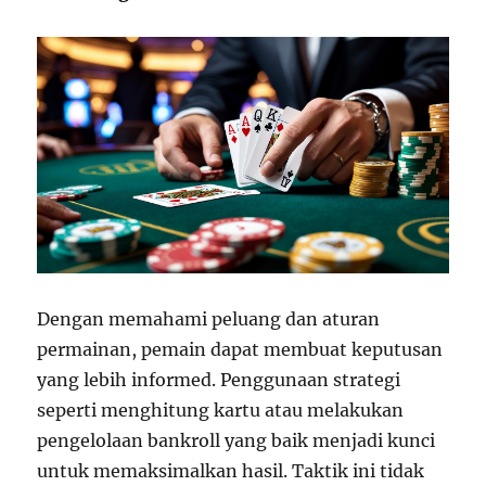
Dengan memahami peluang dan aturan
permainan, pemain dapat membuat keputusan
yang lebih informed. Penggunaan strategi
seperti menghitung kartu atau melakukan
pengelolaan bankroll yang baik menjadi kunci
untuk memaksimalkan hasil. Taktik ini tidak