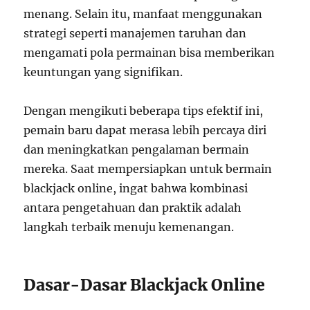
menang. Selain itu, manfaat menggunakan
strategi seperti manajemen taruhan dan
mengamati pola permainan bisa memberikan
keuntungan yang signifikan.
Dengan mengikuti beberapa tips efektif ini,
pemain baru dapat merasa lebih percaya diri
dan meningkatkan pengalaman bermain
mereka. Saat mempersiapkan untuk bermain
blackjack online, ingat bahwa kombinasi
antara pengetahuan dan praktik adalah
langkah terbaik menuju kemenangan.
Dasar-Dasar Blackjack Online