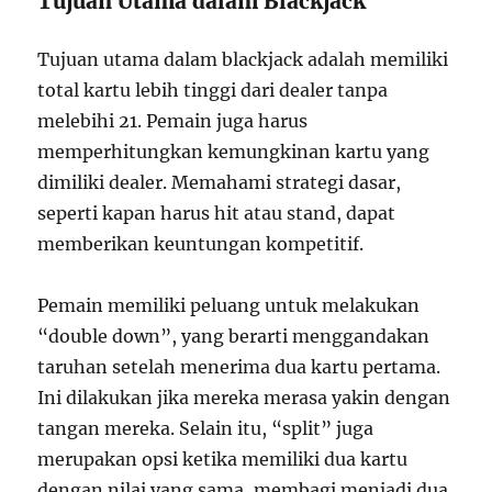
Tujuan Utama dalam Blackjack
Tujuan utama dalam blackjack adalah memiliki
total kartu lebih tinggi dari dealer tanpa
melebihi 21. Pemain juga harus
memperhitungkan kemungkinan kartu yang
dimiliki dealer. Memahami strategi dasar,
seperti kapan harus hit atau stand, dapat
memberikan keuntungan kompetitif.
Pemain memiliki peluang untuk melakukan
“double down”, yang berarti menggandakan
taruhan setelah menerima dua kartu pertama.
Ini dilakukan jika mereka merasa yakin dengan
tangan mereka. Selain itu, “split” juga
merupakan opsi ketika memiliki dua kartu
dengan nilai yang sama, membagi menjadi dua