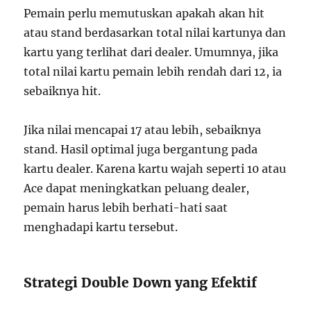
Pemain perlu memutuskan apakah akan hit
atau stand berdasarkan total nilai kartunya dan
kartu yang terlihat dari dealer. Umumnya, jika
total nilai kartu pemain lebih rendah dari 12, ia
sebaiknya hit.
Jika nilai mencapai 17 atau lebih, sebaiknya
stand. Hasil optimal juga bergantung pada
kartu dealer. Karena kartu wajah seperti 10 atau
Ace dapat meningkatkan peluang dealer,
pemain harus lebih berhati-hati saat
menghadapi kartu tersebut.
Strategi Double Down yang Efektif