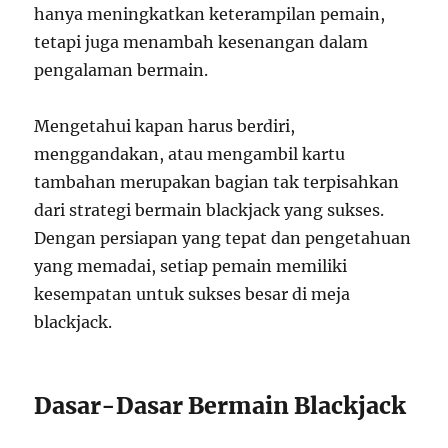
hanya meningkatkan keterampilan pemain,
tetapi juga menambah kesenangan dalam
pengalaman bermain.
Mengetahui kapan harus berdiri,
menggandakan, atau mengambil kartu
tambahan merupakan bagian tak terpisahkan
dari strategi bermain blackjack yang sukses.
Dengan persiapan yang tepat dan pengetahuan
yang memadai, setiap pemain memiliki
kesempatan untuk sukses besar di meja
blackjack.
Dasar-Dasar Bermain Blackjack