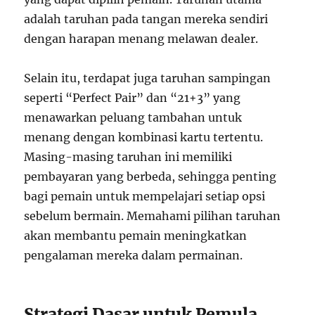
adalah taruhan pada tangan mereka sendiri
dengan harapan menang melawan dealer.
Selain itu, terdapat juga taruhan sampingan
seperti “Perfect Pair” dan “21+3” yang
menawarkan peluang tambahan untuk
menang dengan kombinasi kartu tertentu.
Masing-masing taruhan ini memiliki
pembayaran yang berbeda, sehingga penting
bagi pemain untuk mempelajari setiap opsi
sebelum bermain. Memahami pilihan taruhan
akan membantu pemain meningkatkan
pengalaman mereka dalam permainan.
Strategi Dasar untuk Pemula