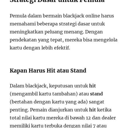
Pemula dalam bermain blackjack online harus
memahami beberapa strategi dasar untuk
meningkatkan peluang menang. Dengan
pendekatan yang tepat, mereka bisa mengelola
kartu dengan lebih efektif.
Kapan Harus Hit atau Stand
Dalam blackjack, keputusan untuk
hit
(mengambil kartu tambahan) atau
stand
(bertahan dengan kartu yang ada) sangat
penting. Pemain dianjurkan untuk
hit
ketika
total nilai kartu mereka di bawah 12 dan dealer
memiliki kartu terbuka dengan nilai 7 atau