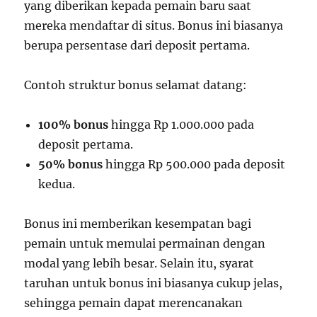
yang diberikan kepada pemain baru saat
mereka mendaftar di situs. Bonus ini biasanya
berupa persentase dari deposit pertama.
Contoh struktur bonus selamat datang:
100% bonus
hingga Rp 1.000.000 pada
deposit pertama.
50% bonus
hingga Rp 500.000 pada deposit
kedua.
Bonus ini memberikan kesempatan bagi
pemain untuk memulai permainan dengan
modal yang lebih besar. Selain itu, syarat
taruhan untuk bonus ini biasanya cukup jelas,
sehingga pemain dapat merencanakan