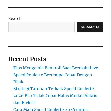
Search
SEARCH
Recent Posts
Tips Mengelola Bankroll Saat Bermain Live
Speed Roulette Bertempo Cepat Dengan
Bijak
Strategi Taruhan Terbaik Speed Roulette
2026 Biar Tidak Cepat Habis Modal Praktis
dan Efektif
Cara Main Speed Roulette 2026 untuk