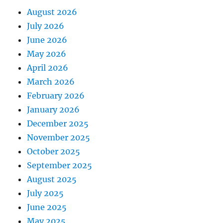
o
August 2026
n
July 2026
June 2026
May 2026
April 2026
March 2026
February 2026
January 2026
December 2025
November 2025
October 2025
September 2025
August 2025
July 2025
June 2025
May 2025