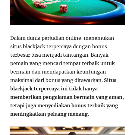
Dalam dunia perjudian online, menemukan
situs blackjack terpercaya dengan bonus
terbesar bisa menjadi tantangan. Banyak
pemain yang mencari tempat terbaik untuk
bermain dan mendapatkan keuntungan
maksimal dari bonus yang ditawarkan.
Situs
blackjack terpercaya ini tidak hanya
memberikan pengalaman bermain yang aman,
tetapi juga menyediakan bonus terbaik yang
meningkatkan peluang menang.