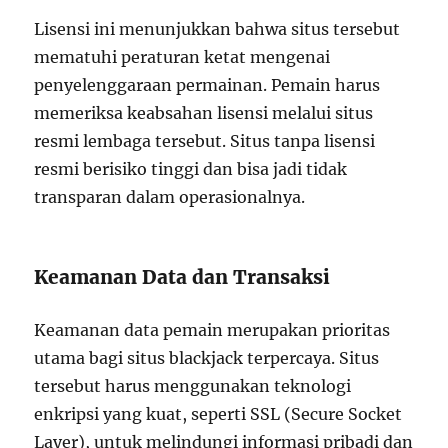
Lisensi ini menunjukkan bahwa situs tersebut
mematuhi peraturan ketat mengenai
penyelenggaraan permainan. Pemain harus
memeriksa keabsahan lisensi melalui situs
resmi lembaga tersebut. Situs tanpa lisensi
resmi berisiko tinggi dan bisa jadi tidak
transparan dalam operasionalnya.
Keamanan Data dan Transaksi
Keamanan data pemain merupakan prioritas
utama bagi situs blackjack terpercaya. Situs
tersebut harus menggunakan teknologi
enkripsi yang kuat, seperti SSL (Secure Socket
Layer), untuk melindungi informasi pribadi dan