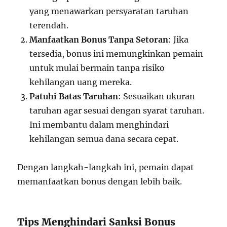
yang menawarkan persyaratan taruhan
terendah.
Manfaatkan Bonus Tanpa Setoran
: Jika
tersedia, bonus ini memungkinkan pemain
untuk mulai bermain tanpa risiko
kehilangan uang mereka.
Patuhi Batas Taruhan
: Sesuaikan ukuran
taruhan agar sesuai dengan syarat taruhan.
Ini membantu dalam menghindari
kehilangan semua dana secara cepat.
Dengan langkah-langkah ini, pemain dapat
memanfaatkan bonus dengan lebih baik.
Tips Menghindari Sanksi Bonus