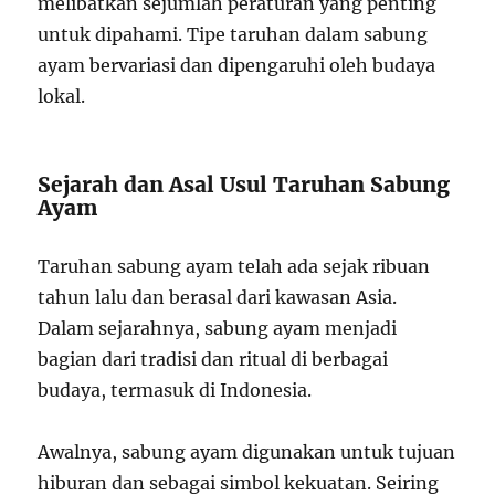
melibatkan sejumlah peraturan yang penting
untuk dipahami. Tipe taruhan dalam sabung
ayam bervariasi dan dipengaruhi oleh budaya
lokal.
Sejarah dan Asal Usul Taruhan Sabung
Ayam
Taruhan sabung ayam telah ada sejak ribuan
tahun lalu dan berasal dari kawasan Asia.
Dalam sejarahnya, sabung ayam menjadi
bagian dari tradisi dan ritual di berbagai
budaya, termasuk di Indonesia.
Awalnya, sabung ayam digunakan untuk tujuan
hiburan dan sebagai simbol kekuatan. Seiring