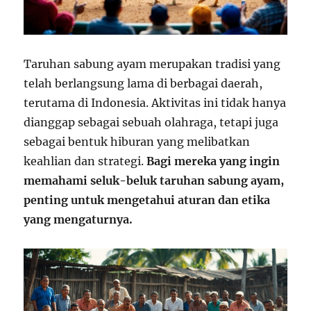
Taruhan sabung ayam merupakan tradisi yang
telah berlangsung lama di berbagai daerah,
terutama di Indonesia. Aktivitas ini tidak hanya
dianggap sebagai sebuah olahraga, tetapi juga
sebagai bentuk hiburan yang melibatkan
keahlian dan strategi.
Bagi mereka yang ingin
memahami seluk-beluk taruhan sabung ayam,
penting untuk mengetahui aturan dan etika
yang mengaturnya.