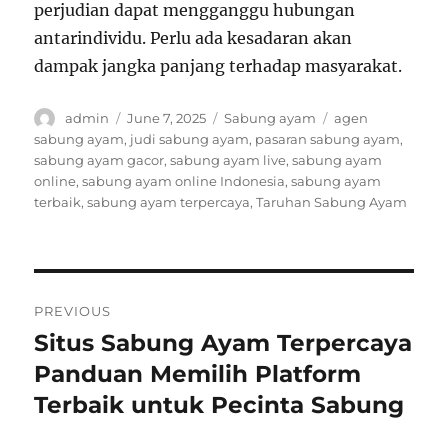
perjudian dapat mengganggu hubungan
antarindividu. Perlu ada kesadaran akan
dampak jangka panjang terhadap masyarakat.
A
P
C
T
admin
June 7, 2025
Sabung ayam
agen
u
o
a
a
sabung ayam
,
judi sabung ayam
,
pasaran sabung ayam
,
t
s
t
g
sabung ayam gacor
,
sabung ayam live
,
sabung ayam
h
t
e
s
online
,
sabung ayam online Indonesia
,
sabung ayam
o
e
g
terbaik
,
sabung ayam terpercaya
,
Taruhan Sabung Ayam
r
d
o
o
r
n
i
e
P
s
PREVIOUS
o
Situs Sabung Ayam Terpercaya
P
r
Panduan Memilih Platform
s
e
Terbaik untuk Pecinta Sabung
t
v