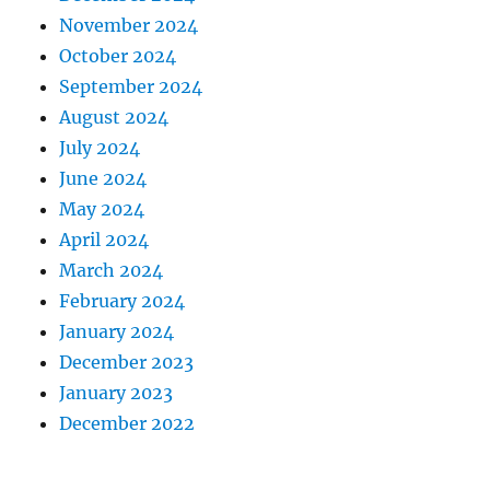
November 2024
October 2024
September 2024
August 2024
July 2024
June 2024
May 2024
April 2024
March 2024
February 2024
January 2024
December 2023
January 2023
December 2022