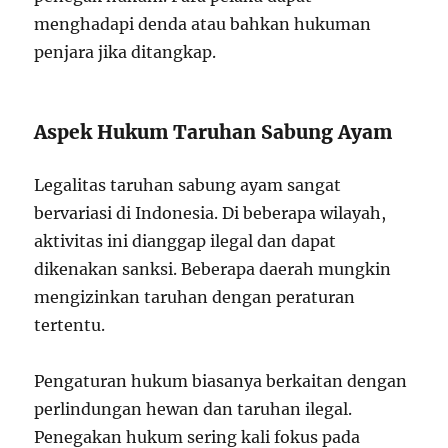
menghadapi denda atau bahkan hukuman
penjara jika ditangkap.
Aspek Hukum Taruhan Sabung Ayam
Legalitas taruhan sabung ayam sangat
bervariasi di Indonesia. Di beberapa wilayah,
aktivitas ini dianggap ilegal dan dapat
dikenakan sanksi. Beberapa daerah mungkin
mengizinkan taruhan dengan peraturan
tertentu.
Pengaturan hukum biasanya berkaitan dengan
perlindungan hewan dan taruhan ilegal.
Penegakan hukum sering kali fokus pada