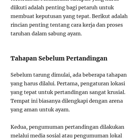
diikuti adalah penting bagi petaruh untuk
membuat keputusan yang tepat. Berikut adalah
rincian penting tentang cara kerja dan proses
taruhan dalam sabung ayam.
Tahapan Sebelum Pertandingan
Sebelum tarung dimulai, ada beberapa tahapan
yang harus dilalui. Pertama, pengaturan lokasi
yang tepat untuk pertandingan sangat krusial.
Tempat ini biasanya dilengkapi dengan arena
yang aman untuk ayam.
Kedua, pengumuman pertandingan dilakukan
melalui media sosial atau pengumuman lokal