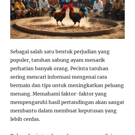
Sebagai salah satu bentuk perjudian yang
populer, taruhan sabung ayam menarik
perhatian banyak orang. Pecinta taruhan
sering mencari informasi mengenai cara
bermain dan tips untuk meningkatkan peluang
menang. Memahami faktor-faktor yang
mempengaruhi hasil pertandingan akan sangat
membantu dalam membuat keputusan yang
lebih cerdas.