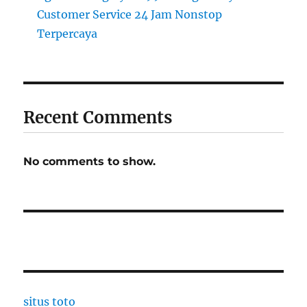
Customer Service 24 Jam Nonstop
Terpercaya
Recent Comments
No comments to show.
situs toto