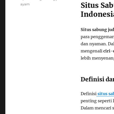
Situs Sa
ayam
Indonesi
Situs sabung ju
para penggemar
dan nyaman. Dal
mengenali
ciri-
lebih menyenang
Definisi da
Definisi
situs sa
penting seperti
Dalam mencari si