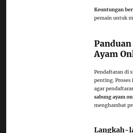
Keuntungan berm
pemain untuk m
Panduan 
Ayam On
Pendaftaran di 
penting. Proses 
agar pendaftara
sabung ayam on
menghambat pro
Langkah-l