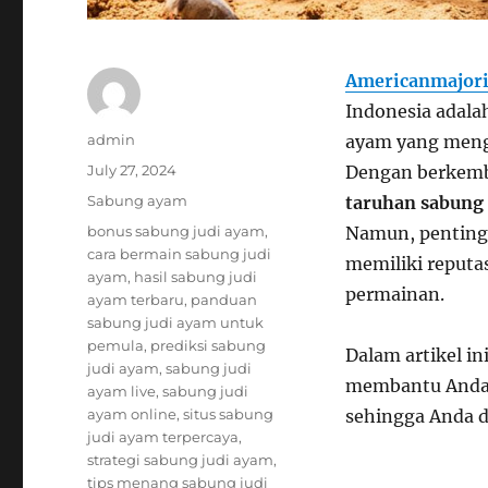
Americanmajori
Indonesia adala
Author
admin
ayam yang meng
Posted
July 27, 2024
Dengan berkemba
on
Categories
Sabung ayam
taruhan sabung
Tags
bonus sabung judi ayam
,
Namun, penting 
cara bermain sabung judi
memiliki reputa
ayam
,
hasil sabung judi
permainan.
ayam terbaru
,
panduan
sabung judi ayam untuk
pemula
,
prediksi sabung
Dalam artikel i
judi ayam
,
sabung judi
membantu Anda 
ayam live
,
sabung judi
ayam online
,
situs sabung
sehingga Anda d
judi ayam terpercaya
,
strategi sabung judi ayam
,
tips menang sabung judi