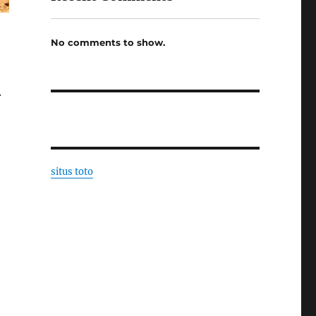
No comments to show.
.
situs toto