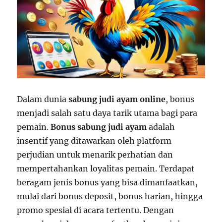
Dalam dunia
sabung judi ayam online
, bonus
menjadi salah satu daya tarik utama bagi para
pemain.
Bonus sabung judi ayam
adalah
insentif yang ditawarkan oleh platform
perjudian untuk menarik perhatian dan
mempertahankan loyalitas pemain. Terdapat
beragam jenis bonus yang bisa dimanfaatkan,
mulai dari bonus deposit, bonus harian, hingga
promo spesial di acara tertentu. Dengan