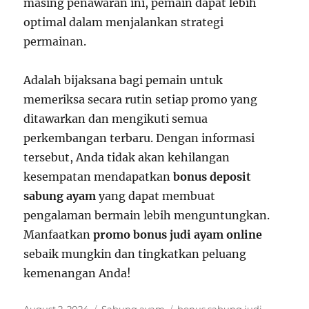
masing penawaran ini, pemain dapat lebih
optimal dalam menjalankan strategi
permainan.
Adalah bijaksana bagi pemain untuk
memeriksa secara rutin setiap promo yang
ditawarkan dan mengikuti semua
perkembangan terbaru. Dengan informasi
tersebut, Anda tidak akan kehilangan
kesempatan mendapatkan
bonus deposit
sabung ayam
yang dapat membuat
pengalaman bermain lebih menguntungkan.
Manfaatkan
promo bonus judi ayam online
sebaik mungkin dan tingkatkan peluang
kemenangan Anda!
P
C
T
August 2, 2024
Sabung ayam
bonus sabung judi