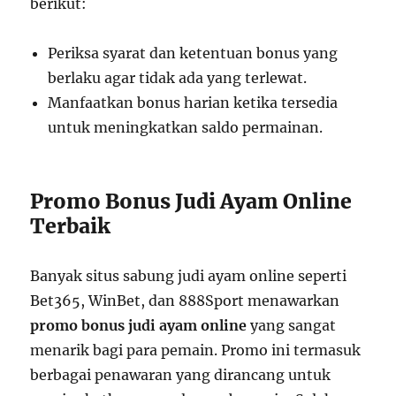
berikut:
Periksa syarat dan ketentuan bonus yang
berlaku agar tidak ada yang terlewat.
Manfaatkan bonus harian ketika tersedia
untuk meningkatkan saldo permainan.
Promo Bonus Judi Ayam Online
Terbaik
Banyak situs sabung judi ayam online seperti
Bet365, WinBet, dan 888Sport menawarkan
promo bonus judi ayam online
yang sangat
menarik bagi para pemain. Promo ini termasuk
berbagai penawaran yang dirancang untuk