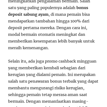
meningkatkan pengalaman bermain. Salah
satu yang paling populernya adalah
bonus
deposit sabung ayam
, di mana pemain bisa
mendapatkan tambahan hingga 100% dari
deposit pertama mereka. Dengan cara ini,
modal bermain otomatis meningkat dan
memberikan kesempatan lebih banyak untuk
meraih kemenangan.
Selain itu, ada juga promo cashback mingguan
yang memberikan kembali sebagian dari
kerugian yang dialami pemain. Ini merupakan
salah satu penawaran bonus terbaik yang dapat
membantu mengurangi risiko kerugian,
sehingga pemain tetap merasa aman saat
bermain. Dengan memanfaatkan masing-