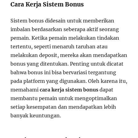
Cara Kerja Sistem Bonus
Sistem bonus didesain untuk memberikan
imbalan berdasarkan seberapa aktif seorang
pemain. Ketika pemain melakukan tindakan
tertentu, seperti menaruh taruhan atau
melakukan deposit, mereka akan mendapatkan
bonus yang ditentukan. Penting untuk dicatat
bahwa bonus ini bisa bervariasi tergantung
pada platform yang digunakan. Oleh karena itu,
memahami
cara kerja sistem bonus
dapat
membantu pemain untuk mengoptimalkan
setiap kesempatan dan mendapatkan lebih
banyak keuntungan.