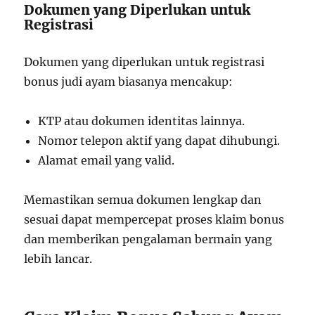
Dokumen yang Diperlukan untuk
Registrasi
Dokumen yang diperlukan untuk registrasi
bonus judi ayam biasanya mencakup:
KTP atau dokumen identitas lainnya.
Nomor telepon aktif yang dapat dihubungi.
Alamat email yang valid.
Memastikan semua dokumen lengkap dan
sesuai dapat mempercepat proses klaim bonus
dan memberikan pengalaman bermain yang
lebih lancar.