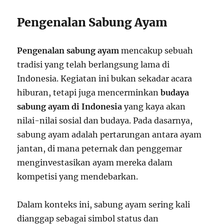
Pengenalan Sabung Ayam
Pengenalan sabung ayam
mencakup sebuah
tradisi yang telah berlangsung lama di
Indonesia. Kegiatan ini bukan sekadar acara
hiburan, tetapi juga mencerminkan
budaya
sabung ayam di Indonesia
yang kaya akan
nilai-nilai sosial dan budaya. Pada dasarnya,
sabung ayam adalah pertarungan antara ayam
jantan, di mana peternak dan penggemar
menginvestasikan ayam mereka dalam
kompetisi yang mendebarkan.
Dalam konteks ini, sabung ayam sering kali
dianggap sebagai simbol status dan