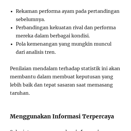
Rekaman performa ayam pada pertandingan
sebelumnya.
Perbandingan kekuatan rival dan performa
mereka dalam berbagai kondisi.
Pola kemenangan yang mungkin muncul
dari analisis tren.
Penilaian mendalam terhadap statistik ini akan
membantu dalam membuat keputusan yang
lebih baik dan tepat sasaran saat memasang
taruhan.
Menggunakan Informasi Terpercaya