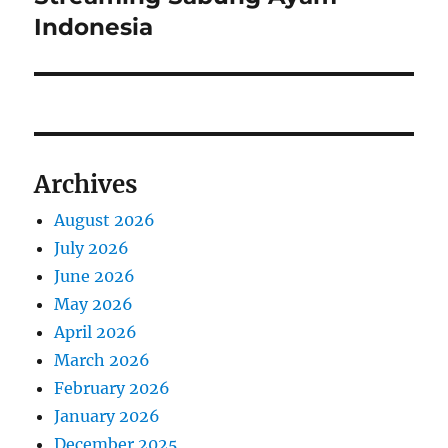
s
v
x
Indonesia
p
t
i
o
p
s
g
o
t
s
a
:
t
Archives
t
:
August 2026
i
July 2026
o
June 2026
May 2026
n
April 2026
March 2026
February 2026
January 2026
December 2025