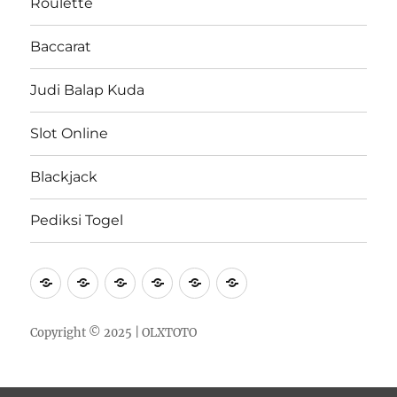
Roulette
Baccarat
Judi Balap Kuda
Slot Online
Blackjack
Pediksi Togel
Roulette
Baccarat
Judi
Slot
Blackjack
Pediksi
Balap
Online
Togel
Kuda
Copyright © 2025 |
OLXTOTO