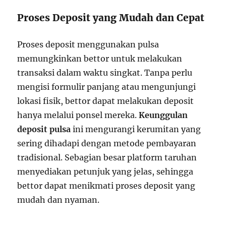
Proses Deposit yang Mudah dan Cepat
Proses deposit menggunakan pulsa
memungkinkan bettor untuk melakukan
transaksi dalam waktu singkat. Tanpa perlu
mengisi formulir panjang atau mengunjungi
lokasi fisik, bettor dapat melakukan deposit
hanya melalui ponsel mereka.
Keunggulan
deposit pulsa
ini mengurangi kerumitan yang
sering dihadapi dengan metode pembayaran
tradisional. Sebagian besar platform taruhan
menyediakan petunjuk yang jelas, sehingga
bettor dapat menikmati proses deposit yang
mudah dan nyaman.