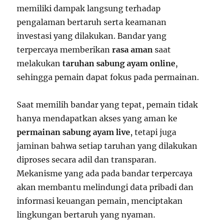
memiliki dampak langsung terhadap
pengalaman bertaruh serta keamanan
investasi yang dilakukan. Bandar yang
terpercaya memberikan
rasa aman
saat
melakukan
taruhan sabung ayam online
,
sehingga pemain dapat fokus pada permainan.
Saat memilih bandar yang tepat, pemain tidak
hanya mendapatkan akses yang aman ke
permainan sabung ayam live
, tetapi juga
jaminan bahwa setiap taruhan yang dilakukan
diproses secara adil dan transparan.
Mekanisme yang ada pada bandar terpercaya
akan membantu melindungi data pribadi dan
informasi keuangan pemain, menciptakan
lingkungan bertaruh yang nyaman.