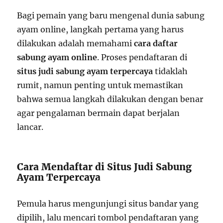
Bagi pemain yang baru mengenal dunia sabung
ayam online, langkah pertama yang harus
dilakukan adalah memahami
cara daftar
sabung ayam online
. Proses pendaftaran di
situs judi sabung ayam terpercaya
tidaklah
rumit, namun penting untuk memastikan
bahwa semua langkah dilakukan dengan benar
agar pengalaman bermain dapat berjalan
lancar.
Cara Mendaftar di Situs Judi Sabung
Ayam Terpercaya
Pemula harus mengunjungi situs bandar yang
dipilih, lalu mencari tombol pendaftaran yang