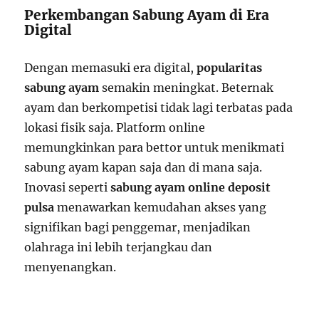
Perkembangan Sabung Ayam di Era
Digital
Dengan memasuki era digital,
popularitas
sabung ayam
semakin meningkat. Beternak
ayam dan berkompetisi tidak lagi terbatas pada
lokasi fisik saja. Platform online
memungkinkan para bettor untuk menikmati
sabung ayam kapan saja dan di mana saja.
Inovasi seperti
sabung ayam online deposit
pulsa
menawarkan kemudahan akses yang
signifikan bagi penggemar, menjadikan
olahraga ini lebih terjangkau dan
menyenangkan.