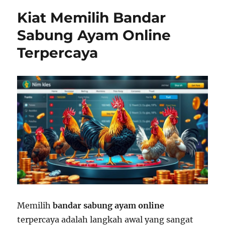
n
i
Kiat Memilih Bandar
e
s
Sabung Ayam Online
Terpercaya
Memilih
bandar sabung ayam online
terpercaya adalah langkah awal yang sangat