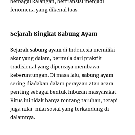
berbagai kalangan, bertransisi menjadi
fenomena yang dikenal luas.
Sejarah Singkat Sabung Ayam
Sejarah sabung ayam
di Indonesia memiliki
akar yang dalam, bermula dari praktik
tradisional yang dipercaya membawa
keberuntungan. Di masa lalu,
sabung ayam
sering diadakan dalam perayaan atau acara
penting sebagai bentuk hiburan masyarakat.
Ritus ini tidak hanya tentang taruhan, tetapi
juga nilai-nilai sosial yang terkandung di
dalamnya.