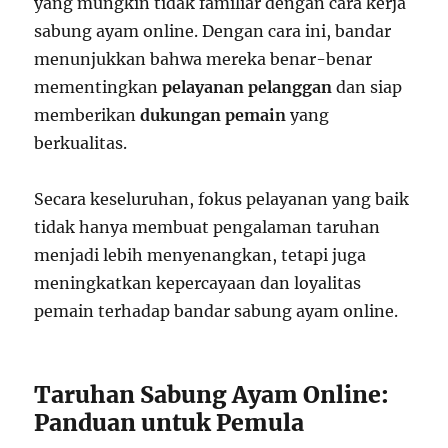
yang mungkin tidak familiar dengan cara kerja
sabung ayam online. Dengan cara ini, bandar
menunjukkan bahwa mereka benar-benar
mementingkan
pelayanan pelanggan
dan siap
memberikan
dukungan pemain
yang
berkualitas.
Secara keseluruhan, fokus pelayanan yang baik
tidak hanya membuat pengalaman taruhan
menjadi lebih menyenangkan, tetapi juga
meningkatkan kepercayaan dan loyalitas
pemain terhadap bandar sabung ayam online.
Taruhan Sabung Ayam Online:
Panduan untuk Pemula