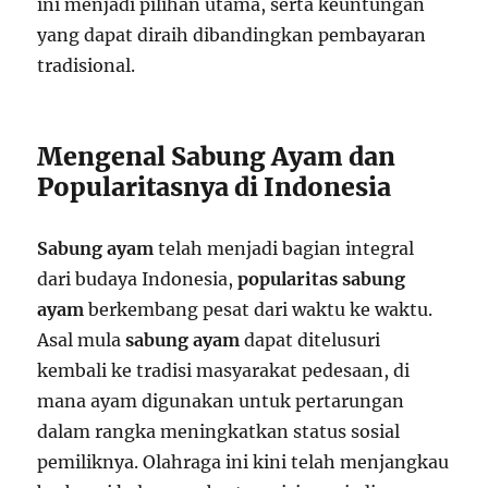
ini menjadi pilihan utama, serta keuntungan
yang dapat diraih dibandingkan pembayaran
tradisional.
Mengenal Sabung Ayam dan
Popularitasnya di Indonesia
Sabung ayam
telah menjadi bagian integral
dari budaya Indonesia,
popularitas sabung
ayam
berkembang pesat dari waktu ke waktu.
Asal mula
sabung ayam
dapat ditelusuri
kembali ke tradisi masyarakat pedesaan, di
mana ayam digunakan untuk pertarungan
dalam rangka meningkatkan status sosial
pemiliknya. Olahraga ini kini telah menjangkau