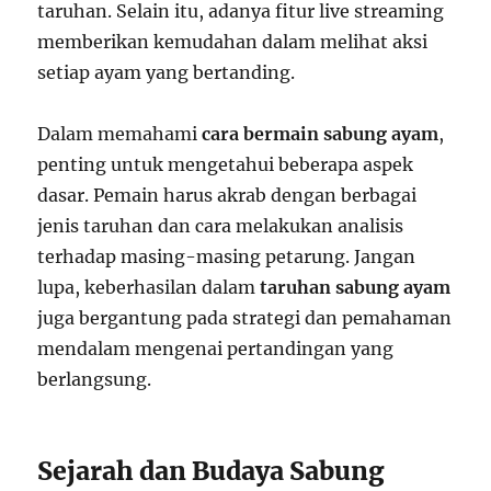
taruhan. Selain itu, adanya fitur live streaming
memberikan kemudahan dalam melihat aksi
setiap ayam yang bertanding.
Dalam memahami
cara bermain sabung ayam
,
penting untuk mengetahui beberapa aspek
dasar. Pemain harus akrab dengan berbagai
jenis taruhan dan cara melakukan analisis
terhadap masing-masing petarung. Jangan
lupa, keberhasilan dalam
taruhan sabung ayam
juga bergantung pada strategi dan pemahaman
mendalam mengenai pertandingan yang
berlangsung.
Sejarah dan Budaya Sabung