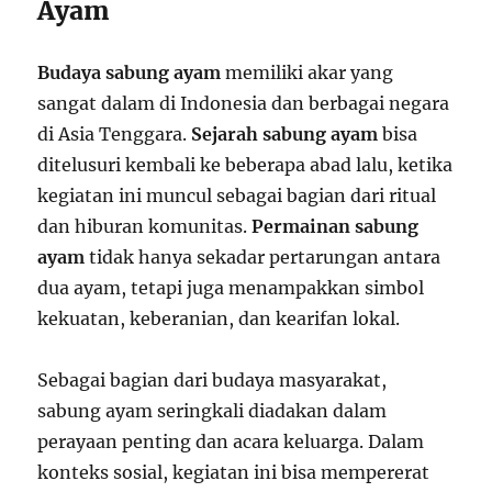
Ayam
Budaya sabung ayam
memiliki akar yang
sangat dalam di Indonesia dan berbagai negara
di Asia Tenggara.
Sejarah sabung ayam
bisa
ditelusuri kembali ke beberapa abad lalu, ketika
kegiatan ini muncul sebagai bagian dari ritual
dan hiburan komunitas.
Permainan sabung
ayam
tidak hanya sekadar pertarungan antara
dua ayam, tetapi juga menampakkan simbol
kekuatan, keberanian, dan kearifan lokal.
Sebagai bagian dari budaya masyarakat,
sabung ayam seringkali diadakan dalam
perayaan penting dan acara keluarga. Dalam
konteks sosial, kegiatan ini bisa mempererat