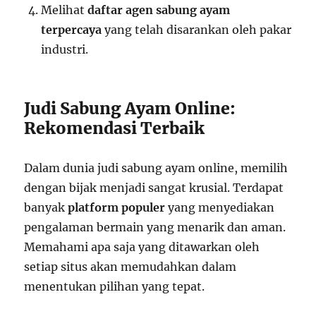
Melihat
daftar agen sabung ayam
terpercaya
yang telah disarankan oleh pakar
industri.
Judi Sabung Ayam Online:
Rekomendasi Terbaik
Dalam dunia judi sabung ayam online, memilih
dengan bijak menjadi sangat krusial. Terdapat
banyak
platform populer
yang menyediakan
pengalaman bermain yang menarik dan aman.
Memahami apa saja yang ditawarkan oleh
setiap situs akan memudahkan dalam
menentukan pilihan yang tepat.