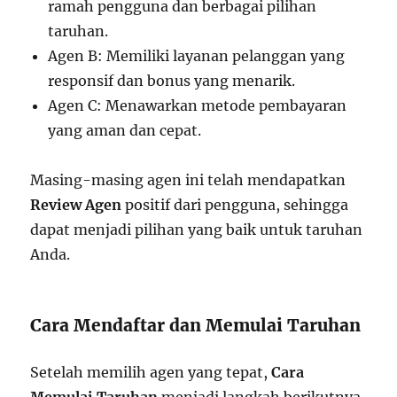
ramah pengguna dan berbagai pilihan
taruhan.
Agen B: Memiliki layanan pelanggan yang
responsif dan bonus yang menarik.
Agen C: Menawarkan metode pembayaran
yang aman dan cepat.
Masing-masing agen ini telah mendapatkan
Review Agen
positif dari pengguna, sehingga
dapat menjadi pilihan yang baik untuk taruhan
Anda.
Cara Mendaftar dan Memulai Taruhan
Setelah memilih agen yang tepat,
Cara
Memulai Taruhan
menjadi langkah berikutnya.