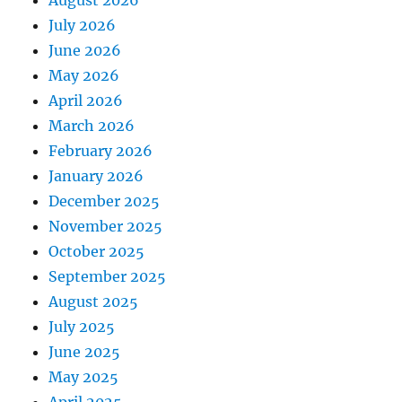
July 2026
i
June 2026
o
May 2026
April 2026
n
March 2026
February 2026
January 2026
December 2025
November 2025
October 2025
September 2025
August 2025
July 2025
June 2025
May 2025
April 2025