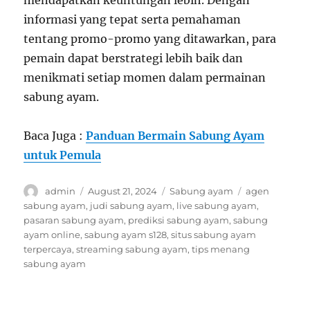
informasi yang tepat serta pemahaman
tentang promo-promo yang ditawarkan, para
pemain dapat berstrategi lebih baik dan
menikmati setiap momen dalam permainan
sabung ayam.
Baca Juga :
Panduan Bermain Sabung Ayam
untuk Pemula
A
P
C
T
admin
August 21, 2024
Sabung ayam
agen
u
o
a
a
sabung ayam
,
judi sabung ayam
,
live sabung ayam
,
t
s
t
g
pasaran sabung ayam
,
prediksi sabung ayam
,
sabung
h
t
e
s
ayam online
,
sabung ayam s128
,
situs sabung ayam
o
e
g
terpercaya
,
streaming sabung ayam
,
tips menang
r
d
o
sabung ayam
o
r
n
i
e