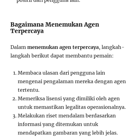
Bagaimana Menemukan Agen
Terpercaya
Dalam
menemukan agen terpercaya
, langkah-
langkah berikut dapat membantu pemain:
Membaca ulasan dari pengguna lain
mengenai pengalaman mereka dengan agen
tertentu.
Memeriksa lisensi yang dimiliki oleh agen
untuk memastikan legalitas operasionalnya.
Melakukan riset mendalam berdasarkan
informasi yang ditemukan untuk
mendapatkan gambaran yang lebih jelas.