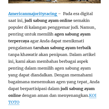
Americanmajorityracing
– Pada era digital
saat ini,
judi sabung ayam online
semakin
populer di kalangan penggemar judi. Namun,
penting untuk memilih
agen sabung ayam
terpercaya
agar Anda dapat menikmati
pengalaman
taruhan sabung ayam terbaik
tanpa khawatir akan penipuan. Dalam artikel
ini, kami akan membahas berbagai aspek
penting dalam memilih agen sabung ayam
yang dapat diandalkan. Dengan memahami
bagaimana menemukan agen yang tepat, Anda
dapat berpartisipasi dalam
judi sabung ayam
online
dengan aman dan menyenangkan.
KOI
TOTO