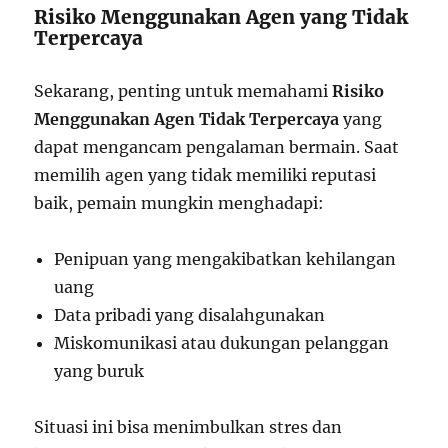
Risiko Menggunakan Agen yang Tidak
Terpercaya
Sekarang, penting untuk memahami
Risiko
Menggunakan Agen Tidak Terpercaya
yang
dapat mengancam pengalaman bermain. Saat
memilih agen yang tidak memiliki reputasi
baik, pemain mungkin menghadapi:
Penipuan yang mengakibatkan kehilangan
uang
Data pribadi yang disalahgunakan
Miskomunikasi atau dukungan pelanggan
yang buruk
Situasi ini bisa menimbulkan stres dan