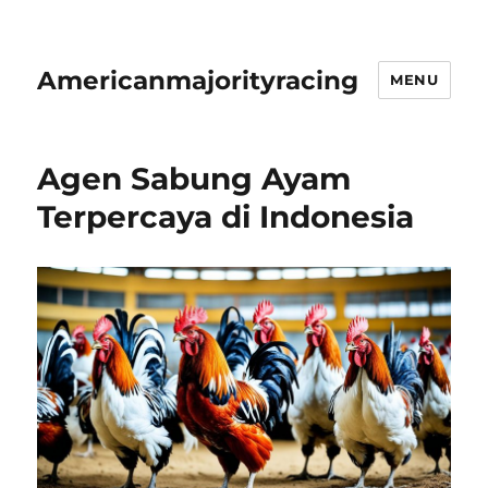
Americanmajorityracing
MENU
Agen Sabung Ayam
Terpercaya di Indonesia