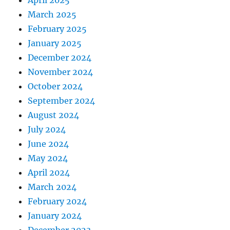
March 2025
February 2025
January 2025
December 2024
November 2024
October 2024
September 2024
August 2024
July 2024
June 2024
May 2024
April 2024
March 2024
February 2024
January 2024
December 2023