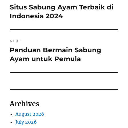
o
Situs Sabung Ayam Terbaik di
P
r
Indonesia 2024
s
e
t
v
i
n
NEXT
o
Panduan Bermain Sabung
N
a
u
e
Ayam untuk Pemula
s
v
x
p
t
i
o
p
s
g
o
t
s
a
Archives
:
t
t
:
August 2026
July 2026
i