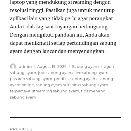
laptop yang mendukung streaming dengan
resolusi tinggi. Pastikan juga untuk menutup
aplikasi lain yang tidak perlu agar perangkat
Anda tidak lag saat tayangan berlangsung.
Dengan mengikuti panduan ini, Anda akan
dapat menikmati setiap pertandingan sabung
ayam dengan lancar dan menyenangkan.
A
P
C
T
admin
August 19, 2024
Sabung ayam
agen
u
o
a
a
sabung ayam
,
judi sabung ayam
,
live sabung ayam
,
t
s
t
g
pasaran sabung ayam
,
prediksi sabung ayam
,
sabung
h
t
e
s
ayam online
,
sabung ayam s128
,
situs sabung ayam
o
e
g
terpercaya
,
streaming sabung ayam
,
tips menang
r
d
o
sabung ayam
o
r
n
i
e
s
P
PREVIOUS