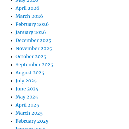
April 2026
n
March 2026
February 2026
January 2026
December 2025
November 2025
October 2025
September 2025
August 2025
July 2025
June 2025
May 2025
April 2025
March 2025
February 2025
January 2025