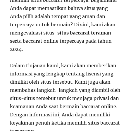
Anda dapat memastikan bahwa situs yang
Anda pilih adalah tempat yang aman dan
terpercaya untuk bermain? Di sini, kami akan
mengevaluasi situs-
situs baccarat teraman
serta baccarat online terpercaya pada tahun
2024.
Dalam tinjauan kami, kami akan memberikan
informasi yang lengkap tentang lisensi yang
dimiliki oleh situs tersebut. Kami juga akan
membahas langkah-langkah yang diambil oleh
situs-situs tersebut untuk menjaga privasi dan
keamanan Anda saat bermain baccarat online.
Dengan informasi ini, Anda dapat memiliki
keyakinan penuh ketika memilih situs baccarat
terpercaya.