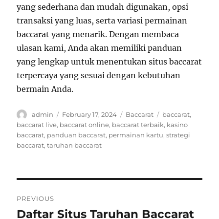
yang sederhana dan mudah digunakan, opsi
transaksi yang luas, serta variasi permainan
baccarat yang menarik. Dengan membaca
ulasan kami, Anda akan memiliki panduan
yang lengkap untuk menentukan situs baccarat
terpercaya yang sesuai dengan kebutuhan
bermain Anda.
A
P
C
T
admin
February 17, 2024
Baccarat
baccarat
,
u
o
a
a
baccarat live
,
baccarat online
,
baccarat terbaik
,
kasino
t
s
t
g
baccarat
,
panduan baccarat
,
permainan kartu
,
strategi
h
t
e
s
baccarat
,
taruhan baccarat
o
e
g
r
d
o
o
r
n
i
P
e
PREVIOUS
s
o
Daftar Situs Taruhan Baccarat
P