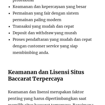
Keamanan dan kepercayaan yang besar
Permainan yang fair dengan sistem
permainan paling modern
Transaksi yang mudah dan cepat
Deposit dan withdraw yang murah
Proses pendaftaran yang mudah dan cepat
dengan customer service yang siap
membimbing anda.
Keamanan dan Lisensi Situs
Baccarat Terpercaya
Keamanan dan lisensi merupakan faktor
penting yang harus dipertimbangkan saat
memilih situs baccarat terpercaya. Bagaimana