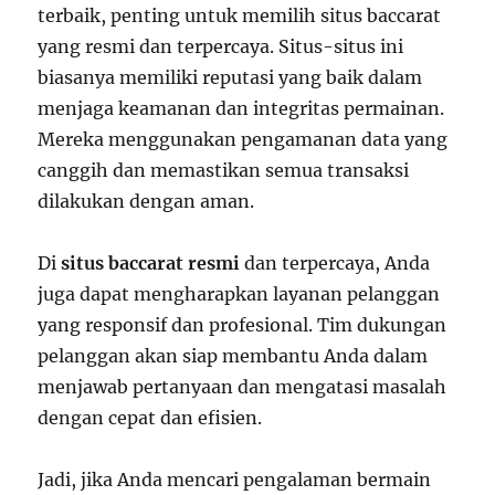
terbaik, penting untuk memilih situs baccarat
yang resmi dan terpercaya. Situs-situs ini
biasanya memiliki reputasi yang baik dalam
menjaga keamanan dan integritas permainan.
Mereka menggunakan pengamanan data yang
canggih dan memastikan semua transaksi
dilakukan dengan aman.
Di
situs baccarat resmi
dan terpercaya, Anda
juga dapat mengharapkan layanan pelanggan
yang responsif dan profesional. Tim dukungan
pelanggan akan siap membantu Anda dalam
menjawab pertanyaan dan mengatasi masalah
dengan cepat dan efisien.
Jadi, jika Anda mencari pengalaman bermain