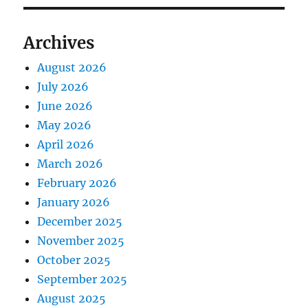
s
t
t
Archives
:
i
August 2026
o
July 2026
n
June 2026
May 2026
April 2026
March 2026
February 2026
January 2026
December 2025
November 2025
October 2025
September 2025
August 2025