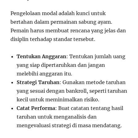
Pengelolaan modal adalah kunci untuk
bertahan dalam permainan sabung ayam.
Pemain harus membuat rencana yang jelas dan
disiplin terhadap standar tersebut.
Tentukan Anggaran
: Tentukan jumlah uang
yang siap dipertaruhkan dan jangan
melebihi anggaran itu.
Strategi Taruhan
: Gunakan metode taruhan
yang sesuai dengan bankroll, seperti taruhan
kecil untuk meminimalkan risiko.
Catat Performa
: Buat catatan tentang hasil
taruhan untuk menganalisis dan
mengevaluasi strategi di masa mendatang.