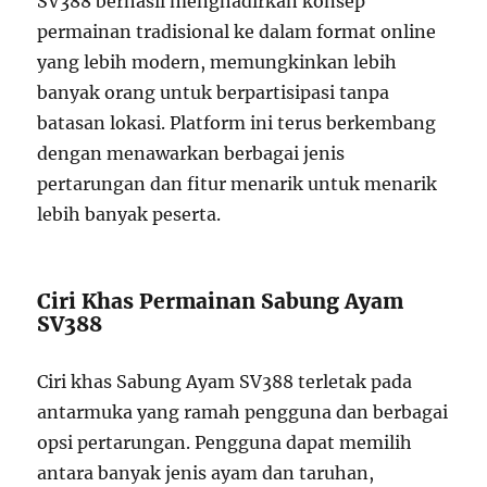
SV388 berhasil menghadirkan konsep
permainan tradisional ke dalam format online
yang lebih modern, memungkinkan lebih
banyak orang untuk berpartisipasi tanpa
batasan lokasi. Platform ini terus berkembang
dengan menawarkan berbagai jenis
pertarungan dan fitur menarik untuk menarik
lebih banyak peserta.
Ciri Khas Permainan Sabung Ayam
SV388
Ciri khas Sabung Ayam SV388 terletak pada
antarmuka yang ramah pengguna dan berbagai
opsi pertarungan. Pengguna dapat memilih
antara banyak jenis ayam dan taruhan,