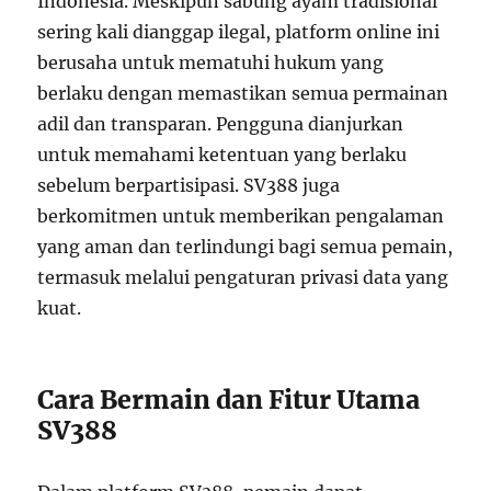
Indonesia. Meskipun sabung ayam tradisional
sering kali dianggap ilegal, platform online ini
berusaha untuk mematuhi hukum yang
berlaku dengan memastikan semua permainan
adil dan transparan. Pengguna dianjurkan
untuk memahami ketentuan yang berlaku
sebelum berpartisipasi. SV388 juga
berkomitmen untuk memberikan pengalaman
yang aman dan terlindungi bagi semua pemain,
termasuk melalui pengaturan privasi data yang
kuat.
Cara Bermain dan Fitur Utama
SV388