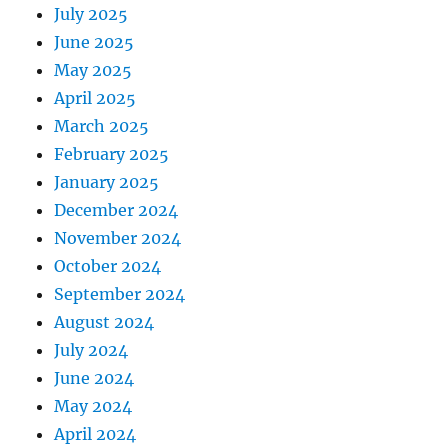
July 2025
June 2025
May 2025
April 2025
March 2025
February 2025
January 2025
December 2024
November 2024
October 2024
September 2024
August 2024
July 2024
June 2024
May 2024
April 2024