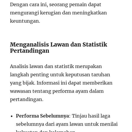
Dengan cara ini, seorang pemain dapat
mengurangi kerugian dan meningkatkan
keuntungan.
Menganalisis Lawan dan Statistik
Pertandingan
Analisis lawan dan statistik merupakan
langkah penting untuk keputusan taruhan
yang bijak. Informasi ini dapat memberikan
wawasan tentang performa ayam dalam
pertandingan.
Performa Sebelumnya
: Tinjau hasil laga
sebelumnya dari ayam lawan untuk menilai