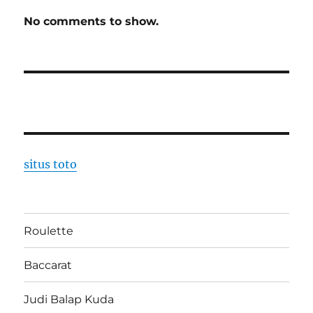
No comments to show.
situs toto
Roulette
Baccarat
Judi Balap Kuda