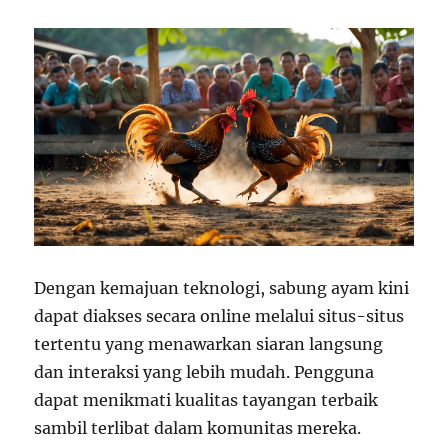
Dengan kemajuan teknologi, sabung ayam kini
dapat diakses secara online melalui situs-situs
tertentu yang menawarkan siaran langsung
dan interaksi yang lebih mudah. Pengguna
dapat menikmati kualitas tayangan terbaik
sambil terlibat dalam komunitas mereka.