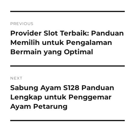
o
r
n
i
e
P
s
PREVIOUS
o
Provider Slot Terbaik: Panduan
P
r
Memilih untuk Pengalaman
s
e
Bermain yang Optimal
t
v
i
n
o
NEXT
a
u
Sabung Ayam S128 Panduan
N
s
v
e
Lengkap untuk Penggemar
p
x
i
Ayam Petarung
o
t
s
g
p
t
o
a
: