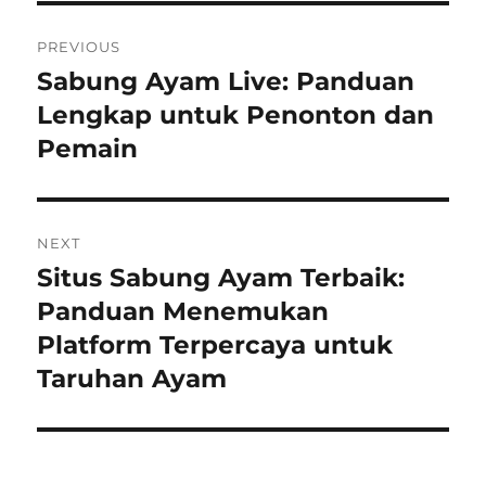
e
P
s
PREVIOUS
o
Sabung Ayam Live: Panduan
P
r
Lengkap untuk Penonton dan
s
e
Pemain
t
v
i
n
o
NEXT
a
u
Situs Sabung Ayam Terbaik:
N
s
v
e
Panduan Menemukan
p
x
i
Platform Terpercaya untuk
o
t
Taruhan Ayam
s
g
p
t
o
a
:
s
t