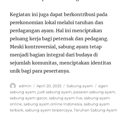
Kegiatan ini juga dapat berkontribusi pada
perekonomian lokal melalui taruhan dan
perdagangan ayam. Hal ini menciptakan
peluang kerja bagi peternak dan pedagang.
Meski kontroversial, sabung ayam tetap
menjadi bagian integral dari budaya di
sejumlah komunitas, menciptakan identitas
unik bagi para pesertanya.
A
P
C
T
admin
April 20, 2025
Sabung ayam
agen
u
o
a
a
sabung ayam
,
judi sabung ayam
,
pasaran sabung ayam
,
t
s
t
g
sabung ayam gacor
,
sabung ayam live
,
sabung ayam
h
t
e
s
online
,
sabung ayam online Indonesia
,
sabung ayam
o
e
g
terbaik
,
sabung ayam terpercaya
,
Taruhan Sabung Ayam
r
d
o
o
r
n
i