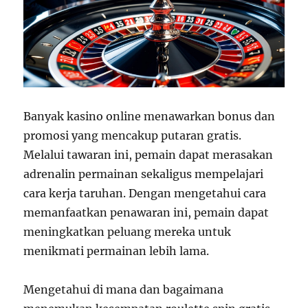
Banyak kasino online menawarkan bonus dan
promosi yang mencakup putaran gratis.
Melalui tawaran ini, pemain dapat merasakan
adrenalin permainan sekaligus mempelajari
cara kerja taruhan. Dengan mengetahui cara
memanfaatkan penawaran ini, pemain dapat
meningkatkan peluang mereka untuk
menikmati permainan lebih lama.
Mengetahui di mana dan bagaimana