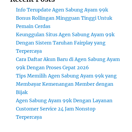
Info Terupdate Agen Sabung Ayam 99k
Bonus Rollingan Mingguan Tinggi Untuk
Pemain Cerdas
Keunggulan Situs Agen Sabung Ayam 99k
Dengan Sistem Taruhan Fairplay yang
Terpercaya
Cara Daftar Akun Baru di Agen Sabung Ayam
99k Dengan Proses Cepat 2026
Tips Memilih Agen Sabung Ayam 99k yang
Membayar Kemenangan Member dengan
Bijak
Agen Sabung Ayam 99k Dengan Layanan
Customer Service 24 Jam Nonstop
Terpercaya