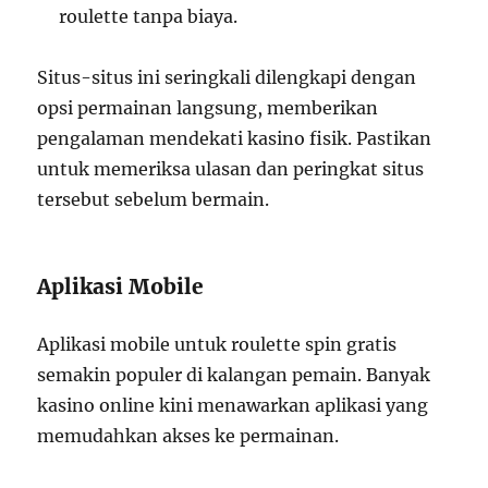
roulette tanpa biaya.
Situs-situs ini seringkali dilengkapi dengan
opsi permainan langsung, memberikan
pengalaman mendekati kasino fisik. Pastikan
untuk memeriksa ulasan dan peringkat situs
tersebut sebelum bermain.
Aplikasi Mobile
Aplikasi mobile untuk roulette spin gratis
semakin populer di kalangan pemain. Banyak
kasino online kini menawarkan aplikasi yang
memudahkan akses ke permainan.