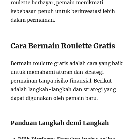
roulette berbayar, pemain menikmati
kebebasan penuh untuk berinvestasi lebih
dalam permainan.
Cara Bermain Roulette Gratis
Bermain roulette gratis adalah cara yang baik
untuk memahami aturan dan strategi
permainan tanpa risiko finansial. Berikut
adalah langkah-langkah dan strategi yang
dapat digunakan oleh pemain baru.
Panduan Langkah demi Langkah