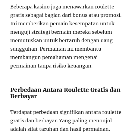
Beberapa kasino juga menawarkan roulette
gratis sebagai bagian dari bonus atau promosi.
Ini memberikan pemain kesempatan untuk
menguji strategi bermain mereka sebelum
memutuskan untuk bertaruh dengan uang
sungguhan. Permainan ini membantu
membangun pemahaman mengenai
permainan tanpa risiko keuangan.
Perbedaan Antara Roulette Gratis dan
Berbayar
Terdapat perbedaan signifikan antara roulette
gratis dan berbayar. Yang paling menonjol
adalah sifat taruhan dan hasil permainan.