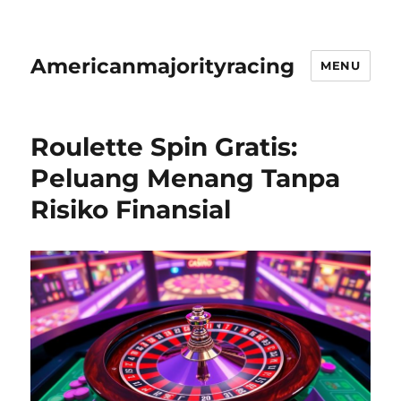
Americanmajorityracing
MENU
Roulette Spin Gratis:
Peluang Menang Tanpa
Risiko Finansial