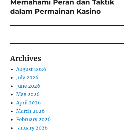
e
Memahami Peran dan Taktik
p
x
i
dalam Permainan Kasino
o
t
s
g
p
t
o
a
:
s
t
t
Archives
:
i
August 2026
o
July 2026
n
June 2026
May 2026
April 2026
March 2026
February 2026
January 2026