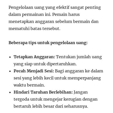
Pengelolaan uang yang efektif sangat penting
dalam permainan ini. Pemain harus
menetapkan anggaran sebelum bermain dan
mematuhi batas tersebut.
Beberapa tips untuk pengelolaan uang:
Tetapkan Anggaran:
Tentukan jumlah uang
yang siap untuk dipertaruhkan.
Pecah Menjadi Sesi:
Bagi anggaran ke dalam
sesi yang lebih kecil untuk memperpanjang
waktu bermain.
Hindari Taruhan Berlebihan:
Jangan
tergoda untuk mengejar kerugian dengan
bertaruh lebih besar dari seharusnya.