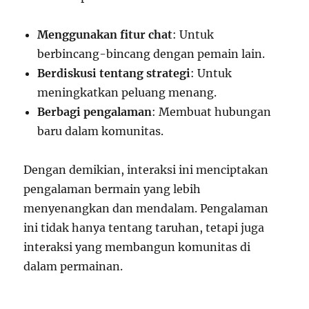
Menggunakan fitur chat
: Untuk
berbincang-bincang dengan pemain lain.
Berdiskusi tentang strategi
: Untuk
meningkatkan peluang menang.
Berbagi pengalaman
: Membuat hubungan
baru dalam komunitas.
Dengan demikian, interaksi ini menciptakan
pengalaman bermain yang lebih
menyenangkan dan mendalam. Pengalaman
ini tidak hanya tentang taruhan, tetapi juga
interaksi yang membangun komunitas di
dalam permainan.