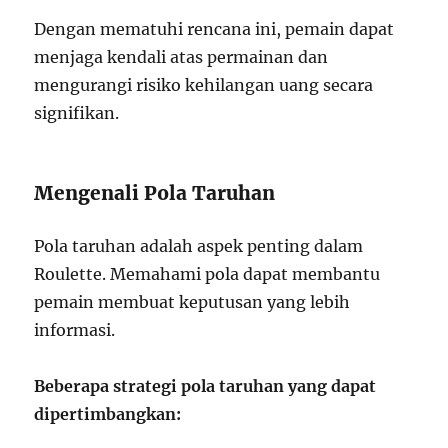
Dengan mematuhi rencana ini, pemain dapat
menjaga kendali atas permainan dan
mengurangi risiko kehilangan uang secara
signifikan.
Mengenali Pola Taruhan
Pola taruhan adalah aspek penting dalam
Roulette. Memahami pola dapat membantu
pemain membuat keputusan yang lebih
informasi.
Beberapa strategi pola taruhan yang dapat
dipertimbangkan: