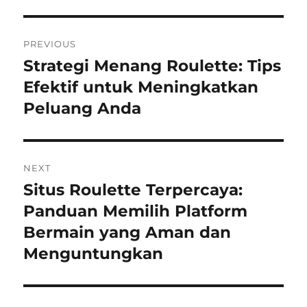
e
s
P
PREVIOUS
o
Strategi Menang Roulette: Tips
P
r
Efektif untuk Meningkatkan
s
e
Peluang Anda
t
v
i
n
o
NEXT
a
u
Situs Roulette Terpercaya:
N
s
v
e
Panduan Memilih Platform
p
x
i
Bermain yang Aman dan
o
t
Menguntungkan
s
g
p
t
o
a
:
s