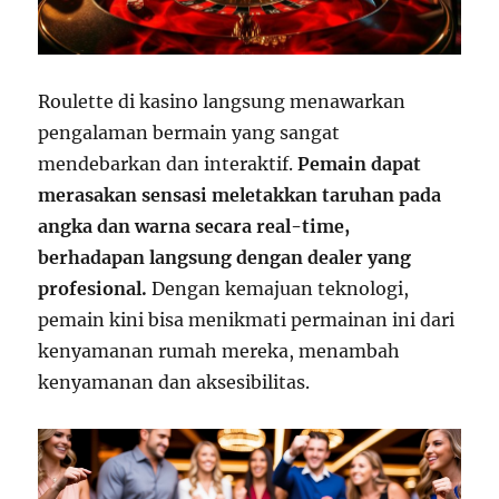
Roulette di kasino langsung menawarkan
pengalaman bermain yang sangat
mendebarkan dan interaktif.
Pemain dapat
merasakan sensasi meletakkan taruhan pada
angka dan warna secara real-time,
berhadapan langsung dengan dealer yang
profesional.
Dengan kemajuan teknologi,
pemain kini bisa menikmati permainan ini dari
kenyamanan rumah mereka, menambah
kenyamanan dan aksesibilitas.