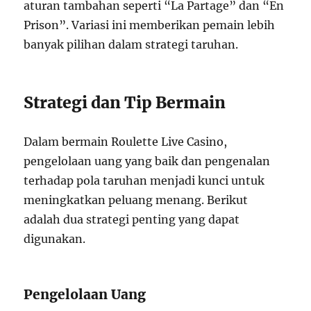
aturan tambahan seperti “La Partage” dan “En
Prison”. Variasi ini memberikan pemain lebih
banyak pilihan dalam strategi taruhan.
Strategi dan Tip Bermain
Dalam bermain Roulette Live Casino,
pengelolaan uang yang baik dan pengenalan
terhadap pola taruhan menjadi kunci untuk
meningkatkan peluang menang. Berikut
adalah dua strategi penting yang dapat
digunakan.
Pengelolaan Uang