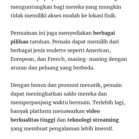
menguntungkan bagi mereka yang mungkin
tidak memiliki akses mudah ke lokasi fisik.
Permainan ini juga menyediakan
berbagai
pilihan
taruhan. Pemain dapat memilih dari
berbagai jenis roulette seperti American,
European, dan French, masing-masing dengan
aturan dan peluang yang berbeda.
Dengan bonus dan promosi menarik, pemain
dapat meningkatkan saldo mereka dan
memperpanjang waktu bermain. Terlebih lagi,
banyak platform menawarkan
video
berkualitas tinggi
dan
teknologi streaming
yang membuat pengalaman lebih imersif.