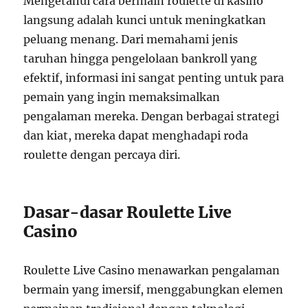
Mengetahui cara bermain roulette di kasino
langsung adalah kunci untuk meningkatkan
peluang menang. Dari memahami jenis
taruhan hingga pengelolaan bankroll yang
efektif, informasi ini sangat penting untuk para
pemain yang ingin memaksimalkan
pengalaman mereka. Dengan berbagai strategi
dan kiat, mereka dapat menghadapi roda
roulette dengan percaya diri.
Dasar-dasar Roulette Live
Casino
Roulette Live Casino menawarkan pengalaman
bermain yang imersif, menggabungkan elemen