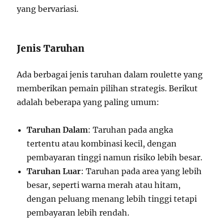
yang bervariasi.
Jenis Taruhan
Ada berbagai jenis taruhan dalam roulette yang
memberikan pemain pilihan strategis. Berikut
adalah beberapa yang paling umum:
Taruhan Dalam
: Taruhan pada angka
tertentu atau kombinasi kecil, dengan
pembayaran tinggi namun risiko lebih besar.
Taruhan Luar
: Taruhan pada area yang lebih
besar, seperti warna merah atau hitam,
dengan peluang menang lebih tinggi tetapi
pembayaran lebih rendah.