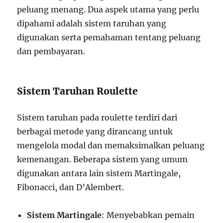
peluang menang. Dua aspek utama yang perlu
dipahami adalah sistem taruhan yang
digunakan serta pemahaman tentang peluang
dan pembayaran.
Sistem Taruhan Roulette
Sistem taruhan pada roulette terdiri dari
berbagai metode yang dirancang untuk
mengelola modal dan memaksimalkan peluang
kemenangan. Beberapa sistem yang umum
digunakan antara lain sistem Martingale,
Fibonacci, dan D’Alembert.
Sistem Martingale
: Menyebabkan pemain