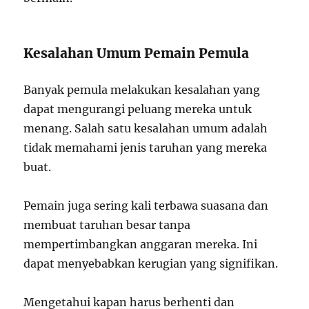
Kesalahan Umum Pemain Pemula
Banyak pemula melakukan kesalahan yang
dapat mengurangi peluang mereka untuk
menang. Salah satu kesalahan umum adalah
tidak memahami jenis taruhan yang mereka
buat.
Pemain juga sering kali terbawa suasana dan
membuat taruhan besar tanpa
mempertimbangkan anggaran mereka. Ini
dapat menyebabkan kerugian yang signifikan.
Mengetahui kapan harus berhenti dan