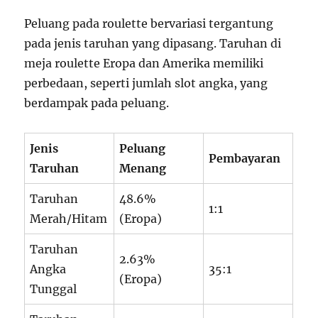
Peluang pada roulette bervariasi tergantung
pada jenis taruhan yang dipasang. Taruhan di
meja roulette Eropa dan Amerika memiliki
perbedaan, seperti jumlah slot angka, yang
berdampak pada peluang.
Jenis
Peluang
Pembayaran
Taruhan
Menang
Taruhan
48.6%
1:1
Merah/Hitam
(Eropa)
Taruhan
2.63%
Angka
35:1
(Eropa)
Tunggal