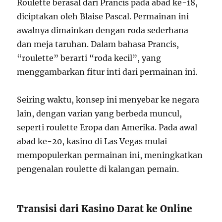
Roulette berasal dari Prancis pada abad ke-18,
diciptakan oleh Blaise Pascal. Permainan ini
awalnya dimainkan dengan roda sederhana
dan meja taruhan. Dalam bahasa Prancis,
“roulette” berarti “roda kecil”, yang
menggambarkan fitur inti dari permainan ini.
Seiring waktu, konsep ini menyebar ke negara
lain, dengan varian yang berbeda muncul,
seperti roulette Eropa dan Amerika. Pada awal
abad ke-20, kasino di Las Vegas mulai
mempopulerkan permainan ini, meningkatkan
pengenalan roulette di kalangan pemain.
Transisi dari Kasino Darat ke Online