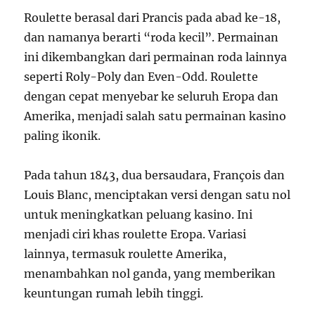
Roulette berasal dari Prancis pada abad ke-18,
dan namanya berarti “roda kecil”. Permainan
ini dikembangkan dari permainan roda lainnya
seperti Roly-Poly dan Even-Odd. Roulette
dengan cepat menyebar ke seluruh Eropa dan
Amerika, menjadi salah satu permainan kasino
paling ikonik.
Pada tahun 1843, dua bersaudara, François dan
Louis Blanc, menciptakan versi dengan satu nol
untuk meningkatkan peluang kasino. Ini
menjadi ciri khas roulette Eropa. Variasi
lainnya, termasuk roulette Amerika,
menambahkan nol ganda, yang memberikan
keuntungan rumah lebih tinggi.