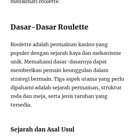
menikmati roulette.
Dasar-Dasar Roulette
Roulette adalah permainan kasino yang
populer dengan sejarah kaya dan mekanisme
unik. Memahami dasar-dasarnya dapat
memberikan pemain keunggulan dalam
strategi bermain. Tiga aspek utama yang perlu
dipahami adalah sejarah permainan, struktur
roda dan meja, serta jenis taruhan yang
tersedia.
Sejarah dan Asal Usul