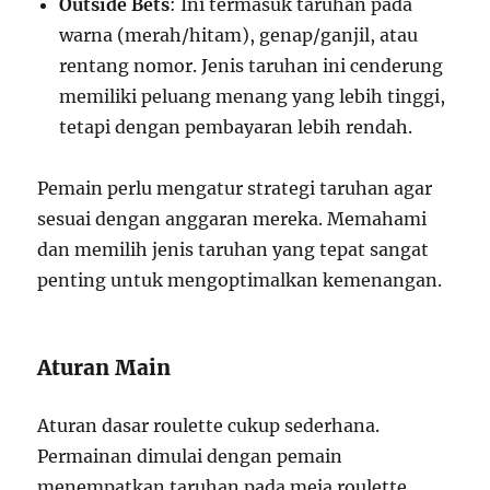
Outside Bets
: Ini termasuk taruhan pada
warna (merah/hitam), genap/ganjil, atau
rentang nomor. Jenis taruhan ini cenderung
memiliki peluang menang yang lebih tinggi,
tetapi dengan pembayaran lebih rendah.
Pemain perlu mengatur strategi taruhan agar
sesuai dengan anggaran mereka. Memahami
dan memilih jenis taruhan yang tepat sangat
penting untuk mengoptimalkan kemenangan.
Aturan Main
Aturan dasar roulette cukup sederhana.
Permainan dimulai dengan pemain
menempatkan taruhan pada meja roulette.