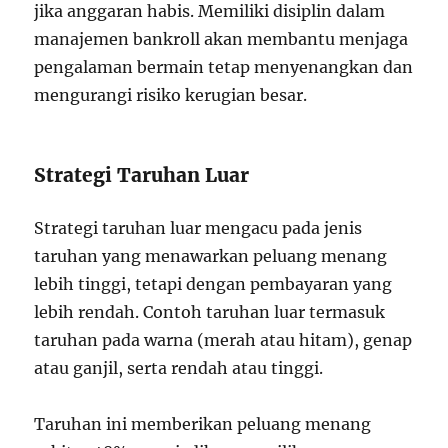
jika anggaran habis. Memiliki disiplin dalam
manajemen bankroll akan membantu menjaga
pengalaman bermain tetap menyenangkan dan
mengurangi risiko kerugian besar.
Strategi Taruhan Luar
Strategi taruhan luar mengacu pada jenis
taruhan yang menawarkan peluang menang
lebih tinggi, tetapi dengan pembayaran yang
lebih rendah. Contoh taruhan luar termasuk
taruhan pada warna (merah atau hitam), genap
atau ganjil, serta rendah atau tinggi.
Taruhan ini memberikan peluang menang