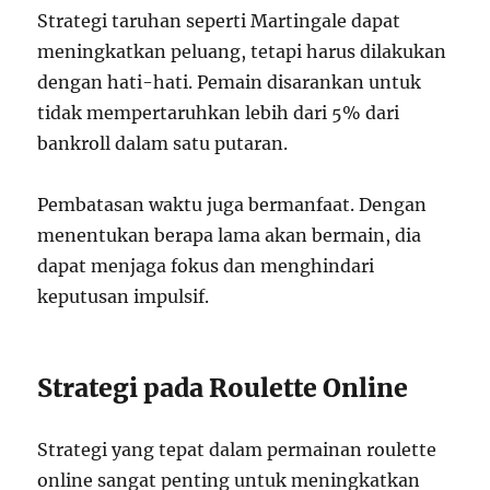
Strategi taruhan seperti Martingale dapat
meningkatkan peluang, tetapi harus dilakukan
dengan hati-hati. Pemain disarankan untuk
tidak mempertaruhkan lebih dari 5% dari
bankroll dalam satu putaran.
Pembatasan waktu juga bermanfaat. Dengan
menentukan berapa lama akan bermain, dia
dapat menjaga fokus dan menghindari
keputusan impulsif.
Strategi pada Roulette Online
Strategi yang tepat dalam permainan roulette
online sangat penting untuk meningkatkan