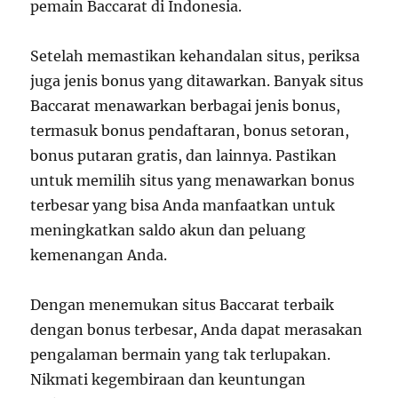
pemain Baccarat di Indonesia.
Setelah memastikan kehandalan situs, periksa
juga jenis bonus yang ditawarkan. Banyak situs
Baccarat menawarkan berbagai jenis bonus,
termasuk bonus pendaftaran, bonus setoran,
bonus putaran gratis, dan lainnya. Pastikan
untuk memilih situs yang menawarkan bonus
terbesar yang bisa Anda manfaatkan untuk
meningkatkan saldo akun dan peluang
kemenangan Anda.
Dengan menemukan situs Baccarat terbaik
dengan bonus terbesar, Anda dapat merasakan
pengalaman bermain yang tak terlupakan.
Nikmati kegembiraan dan keuntungan