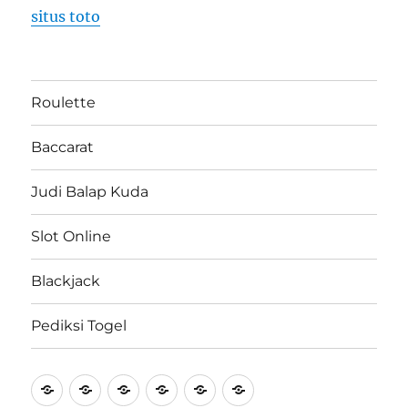
situs toto
Roulette
Baccarat
Judi Balap Kuda
Slot Online
Blackjack
Pediksi Togel
Roulette
Baccarat
Judi
Slot
Blackjack
Pediksi