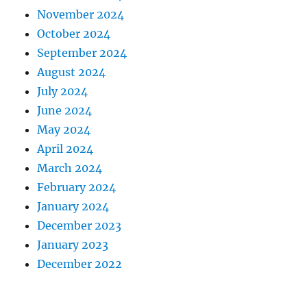
November 2024
October 2024
September 2024
August 2024
July 2024
June 2024
May 2024
April 2024
March 2024
February 2024
January 2024
December 2023
January 2023
December 2022