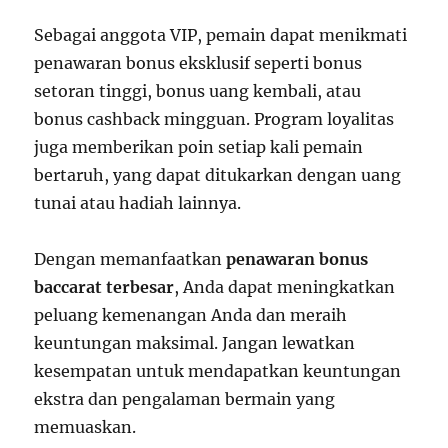
Sebagai anggota VIP, pemain dapat menikmati
penawaran bonus eksklusif seperti bonus
setoran tinggi, bonus uang kembali, atau
bonus cashback mingguan. Program loyalitas
juga memberikan poin setiap kali pemain
bertaruh, yang dapat ditukarkan dengan uang
tunai atau hadiah lainnya.
Dengan memanfaatkan
penawaran bonus
baccarat terbesar
, Anda dapat meningkatkan
peluang kemenangan Anda dan meraih
keuntungan maksimal. Jangan lewatkan
kesempatan untuk mendapatkan keuntungan
ekstra dan pengalaman bermain yang
memuaskan.