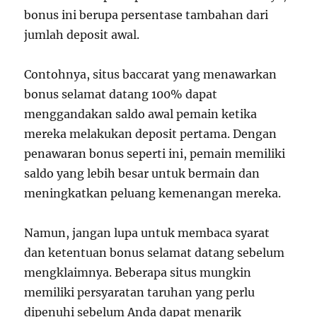
bonus ini berupa persentase tambahan dari
jumlah deposit awal.
Contohnya, situs baccarat yang menawarkan
bonus selamat datang 100% dapat
menggandakan saldo awal pemain ketika
mereka melakukan deposit pertama. Dengan
penawaran bonus seperti ini, pemain memiliki
saldo yang lebih besar untuk bermain dan
meningkatkan peluang kemenangan mereka.
Namun, jangan lupa untuk membaca syarat
dan ketentuan bonus selamat datang sebelum
mengklaimnya. Beberapa situs mungkin
memiliki persyaratan taruhan yang perlu
dipenuhi sebelum Anda dapat menarik