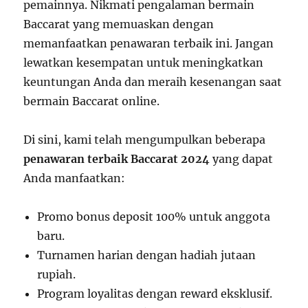
pemainnya. Nikmati pengalaman bermain
Baccarat yang memuaskan dengan
memanfaatkan penawaran terbaik ini. Jangan
lewatkan kesempatan untuk meningkatkan
keuntungan Anda dan meraih kesenangan saat
bermain Baccarat online.
Di sini, kami telah mengumpulkan beberapa
penawaran terbaik Baccarat 2024
yang dapat
Anda manfaatkan:
Promo bonus deposit 100% untuk anggota
baru.
Turnamen harian dengan hadiah jutaan
rupiah.
Program loyalitas dengan reward eksklusif.