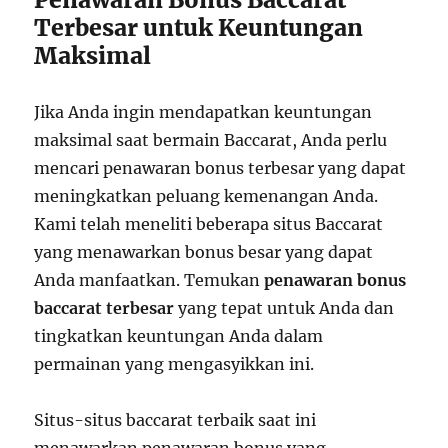
Terbesar untuk Keuntungan
Maksimal
Jika Anda ingin mendapatkan keuntungan
maksimal saat bermain Baccarat, Anda perlu
mencari penawaran bonus terbesar yang dapat
meningkatkan peluang kemenangan Anda.
Kami telah meneliti beberapa situs Baccarat
yang menawarkan bonus besar yang dapat
Anda manfaatkan. Temukan
penawaran bonus
baccarat terbesar
yang tepat untuk Anda dan
tingkatkan keuntungan Anda dalam
permainan yang mengasyikkan ini.
Situs-situs baccarat terbaik saat ini
menawarkan penawaran bonus yang