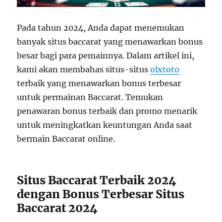
Pada tahun 2024, Anda dapat menemukan
banyak situs baccarat yang menawarkan bonus
besar bagi para pemainnya. Dalam artikel ini,
kami akan membahas situs-situs
olxtoto
terbaik yang menawarkan bonus terbesar
untuk permainan Baccarat. Temukan
penawaran bonus terbaik dan promo menarik
untuk meningkatkan keuntungan Anda saat
bermain Baccarat online.
Situs Baccarat Terbaik 2024
dengan Bonus Terbesar Situs
Baccarat 2024