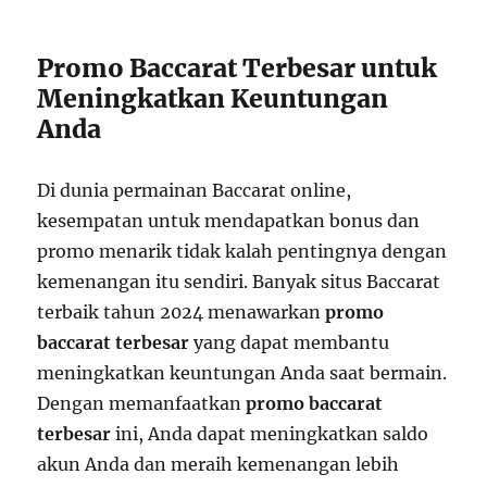
Promo Baccarat Terbesar untuk
Meningkatkan Keuntungan
Anda
Di dunia permainan Baccarat online,
kesempatan untuk mendapatkan bonus dan
promo menarik tidak kalah pentingnya dengan
kemenangan itu sendiri. Banyak situs Baccarat
terbaik tahun 2024 menawarkan
promo
baccarat terbesar
yang dapat membantu
meningkatkan keuntungan Anda saat bermain.
Dengan memanfaatkan
promo baccarat
terbesar
ini, Anda dapat meningkatkan saldo
akun Anda dan meraih kemenangan lebih