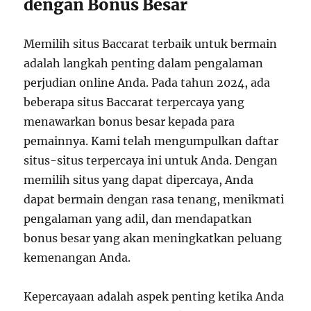
dengan Bonus Besar
Memilih situs Baccarat terbaik untuk bermain
adalah langkah penting dalam pengalaman
perjudian online Anda. Pada tahun 2024, ada
beberapa situs Baccarat terpercaya yang
menawarkan bonus besar kepada para
pemainnya. Kami telah mengumpulkan daftar
situs-situs terpercaya ini untuk Anda. Dengan
memilih situs yang dapat dipercaya, Anda
dapat bermain dengan rasa tenang, menikmati
pengalaman yang adil, dan mendapatkan
bonus besar yang akan meningkatkan peluang
kemenangan Anda.
Kepercayaan adalah aspek penting ketika Anda