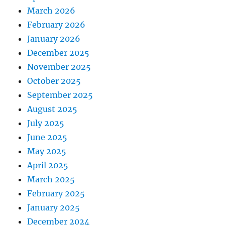
n
March 2026
February 2026
January 2026
December 2025
November 2025
October 2025
September 2025
August 2025
July 2025
June 2025
May 2025
April 2025
March 2025
February 2025
January 2025
December 2024