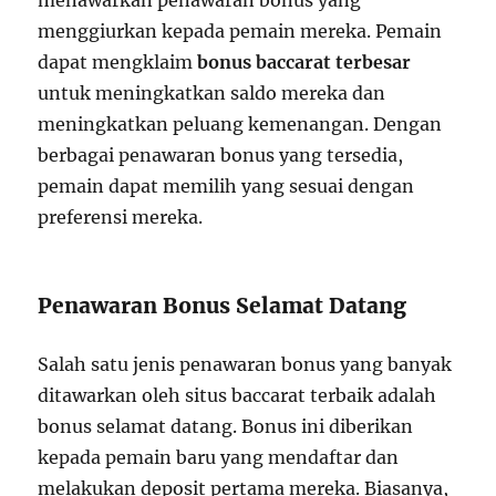
menggiurkan kepada pemain mereka. Pemain
dapat mengklaim
bonus baccarat terbesar
untuk meningkatkan saldo mereka dan
meningkatkan peluang kemenangan. Dengan
berbagai penawaran bonus yang tersedia,
pemain dapat memilih yang sesuai dengan
preferensi mereka.
Penawaran Bonus Selamat Datang
Salah satu jenis penawaran bonus yang banyak
ditawarkan oleh situs baccarat terbaik adalah
bonus selamat datang. Bonus ini diberikan
kepada pemain baru yang mendaftar dan
melakukan deposit pertama mereka. Biasanya,