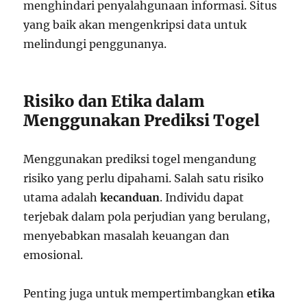
menghindari penyalahgunaan informasi. Situs
yang baik akan mengenkripsi data untuk
melindungi penggunanya.
Risiko dan Etika dalam
Menggunakan Prediksi Togel
Menggunakan prediksi togel mengandung
risiko yang perlu dipahami. Salah satu risiko
utama adalah
kecanduan
. Individu dapat
terjebak dalam pola perjudian yang berulang,
menyebabkan masalah keuangan dan
emosional.
Penting juga untuk mempertimbangkan
etika