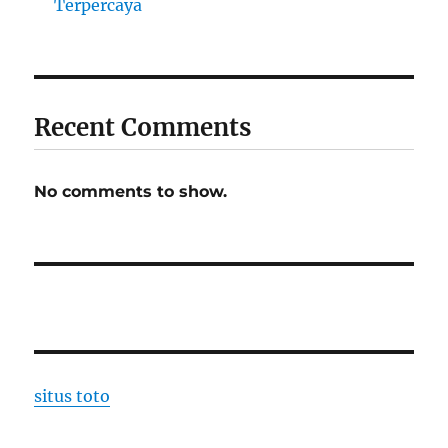
Terpercaya
Recent Comments
No comments to show.
situs toto