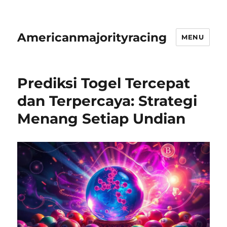
Americanmajorityracing
MENU
Prediksi Togel Tercepat
dan Terpercaya: Strategi
Menang Setiap Undian