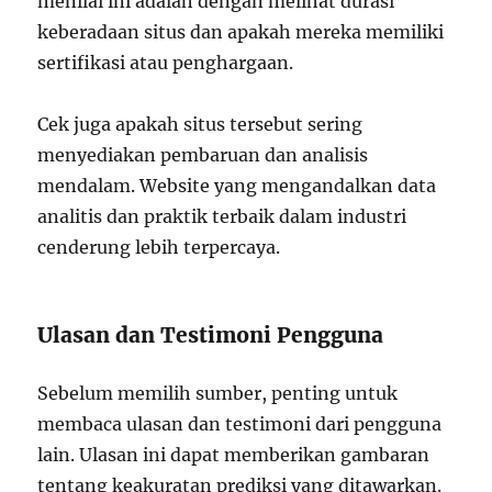
menilai ini adalah dengan melihat durasi
keberadaan situs dan apakah mereka memiliki
sertifikasi atau penghargaan.
Cek juga apakah situs tersebut sering
menyediakan pembaruan dan analisis
mendalam. Website yang mengandalkan data
analitis dan praktik terbaik dalam industri
cenderung lebih terpercaya.
Ulasan dan Testimoni Pengguna
Sebelum memilih sumber, penting untuk
membaca ulasan dan testimoni dari pengguna
lain. Ulasan ini dapat memberikan gambaran
tentang keakuratan prediksi yang ditawarkan.