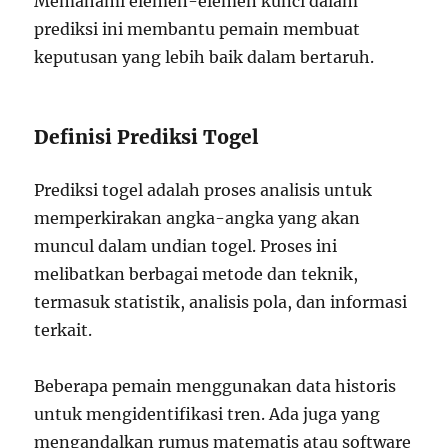
Memahami elemen-elemen kunci dalam
prediksi ini membantu pemain membuat
keputusan yang lebih baik dalam bertaruh.
Definisi Prediksi Togel
Prediksi togel adalah proses analisis untuk
memperkirakan angka-angka yang akan
muncul dalam undian togel. Proses ini
melibatkan berbagai metode dan teknik,
termasuk statistik, analisis pola, dan informasi
terkait.
Beberapa pemain menggunakan data historis
untuk mengidentifikasi tren. Ada juga yang
mengandalkan rumus matematis atau software