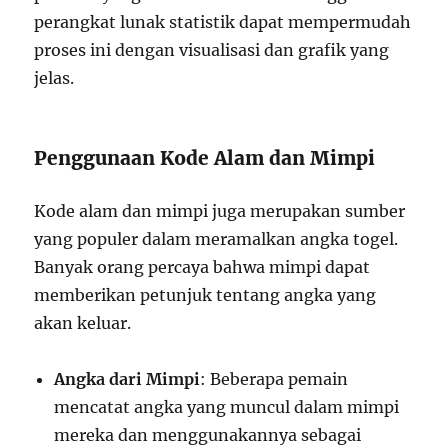
perangkat lunak statistik dapat mempermudah
proses ini dengan visualisasi dan grafik yang
jelas.
Penggunaan Kode Alam dan Mimpi
Kode alam dan mimpi juga merupakan sumber
yang populer dalam meramalkan angka togel.
Banyak orang percaya bahwa mimpi dapat
memberikan petunjuk tentang angka yang
akan keluar.
Angka dari Mimpi
: Beberapa pemain
mencatat angka yang muncul dalam mimpi
mereka dan menggunakannya sebagai