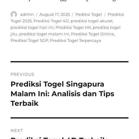
A
P
C
T
admin
August 17, 2025
Pediksi Togel
Prediksi
u
o
a
a
Togel 2025
,
Prediksi Togel 4D
,
prediksi togel akurat
,
t
s
t
g
prediksi togel hari ini
,
Prediksi Togel HK
,
prediksi togel
h
t
e
s
jitu
,
prediksi togel malam ini
,
Prediksi Togel Online
,
o
e
g
Prediksi Togel SGP
,
Prediksi Togel Terpercaya
r
d
o
o
r
n
i
e
P
s
PREVIOUS
o
Prediksi Togel Singapura
P
r
Malam Ini: Analisis dan Tips
s
e
Terbaik
t
v
i
n
o
NEXT
a
u