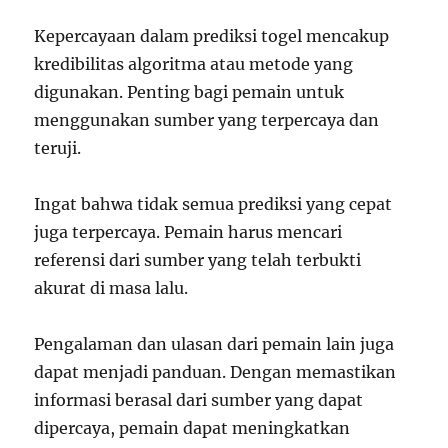
Kepercayaan dalam prediksi togel mencakup
kredibilitas algoritma atau metode yang
digunakan. Penting bagi pemain untuk
menggunakan sumber yang terpercaya dan
teruji.
Ingat bahwa tidak semua prediksi yang cepat
juga terpercaya. Pemain harus mencari
referensi dari sumber yang telah terbukti
akurat di masa lalu.
Pengalaman dan ulasan dari pemain lain juga
dapat menjadi panduan. Dengan memastikan
informasi berasal dari sumber yang dapat
dipercaya, pemain dapat meningkatkan