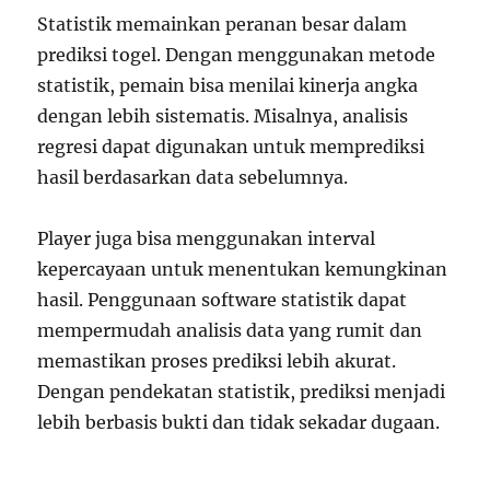
Statistik memainkan peranan besar dalam
prediksi togel. Dengan menggunakan metode
statistik, pemain bisa menilai kinerja angka
dengan lebih sistematis. Misalnya, analisis
regresi dapat digunakan untuk memprediksi
hasil berdasarkan data sebelumnya.
Player juga bisa menggunakan interval
kepercayaan untuk menentukan kemungkinan
hasil. Penggunaan software statistik dapat
mempermudah analisis data yang rumit dan
memastikan proses prediksi lebih akurat.
Dengan pendekatan statistik, prediksi menjadi
lebih berbasis bukti dan tidak sekadar dugaan.