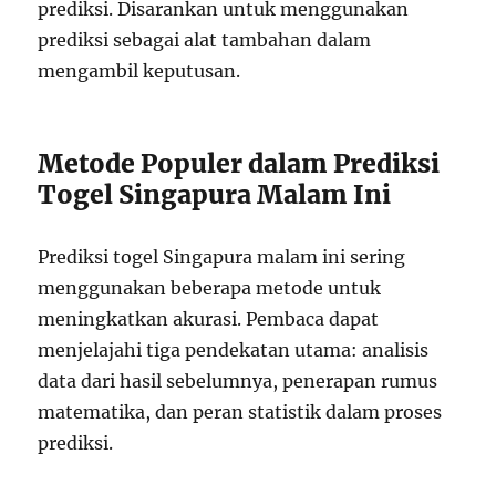
prediksi. Disarankan untuk menggunakan
prediksi sebagai alat tambahan dalam
mengambil keputusan.
Metode Populer dalam Prediksi
Togel Singapura Malam Ini
Prediksi togel Singapura malam ini sering
menggunakan beberapa metode untuk
meningkatkan akurasi. Pembaca dapat
menjelajahi tiga pendekatan utama: analisis
data dari hasil sebelumnya, penerapan rumus
matematika, dan peran statistik dalam proses
prediksi.