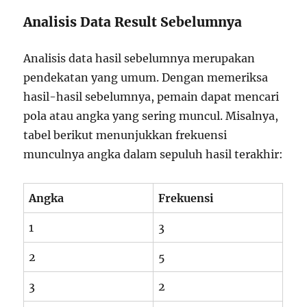
Analisis Data Result Sebelumnya
Analisis data hasil sebelumnya merupakan
pendekatan yang umum. Dengan memeriksa
hasil-hasil sebelumnya, pemain dapat mencari
pola atau angka yang sering muncul. Misalnya,
tabel berikut menunjukkan frekuensi
munculnya angka dalam sepuluh hasil terakhir:
Angka
Frekuensi
1
3
2
5
3
2