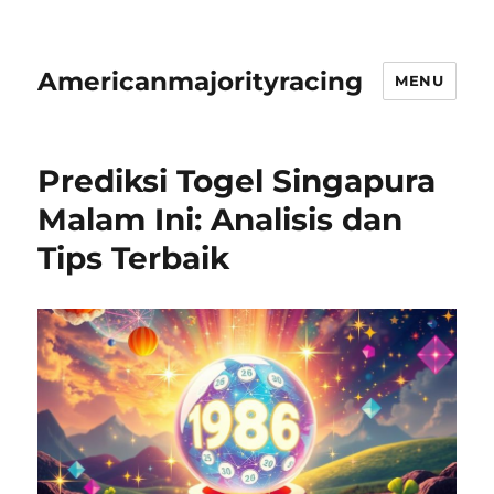
Americanmajorityracing
MENU
Prediksi Togel Singapura
Malam Ini: Analisis dan
Tips Terbaik