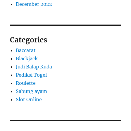
December 2022
Categories
Baccarat
Blackjack
Judi Balap Kuda
Pediksi Togel
Roulette
Sabung ayam
Slot Online