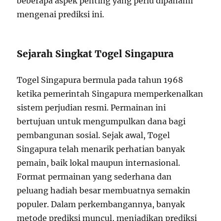
beberapa aspek penting yang perlu dipahami
mengenai prediksi ini.
Sejarah Singkat Togel Singapura
Togel Singapura bermula pada tahun 1968
ketika pemerintah Singapura memperkenalkan
sistem perjudian resmi. Permainan ini
bertujuan untuk mengumpulkan dana bagi
pembangunan sosial. Sejak awal, Togel
Singapura telah menarik perhatian banyak
pemain, baik lokal maupun internasional.
Format permainan yang sederhana dan
peluang hadiah besar membuatnya semakin
populer. Dalam perkembangannya, banyak
metode prediksi muncul, menjadikan prediksi