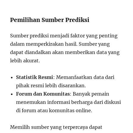
Pemilihan Sumber Prediksi
Sumber prediksi menjadi faktor yang penting
dalam memperkirakan hasil. Sumber yang
dapat diandalkan akan memberikan data yang
lebih akurat.
Statistik Resmi
: Memanfaatkan data dari
pihak resmi lebih disarankan.
Forum dan Komunitas
: Banyak pemain
menemukan informasi berharga dari diskusi
di forum atau komunitas online.
Memilih sumber yang terpercaya dapat