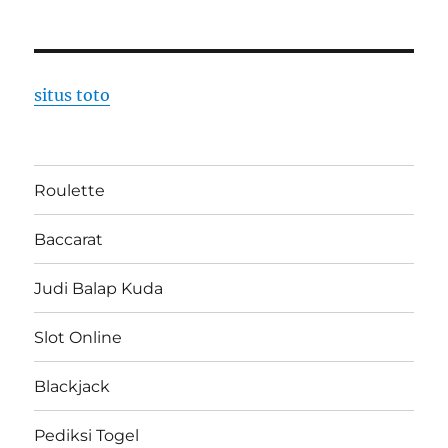
situs toto
Roulette
Baccarat
Judi Balap Kuda
Slot Online
Blackjack
Pediksi Togel