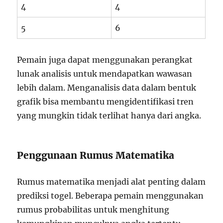
4
4
5
6
Pemain juga dapat menggunakan perangkat
lunak analisis untuk mendapatkan wawasan
lebih dalam. Menganalisis data dalam bentuk
grafik bisa membantu mengidentifikasi tren
yang mungkin tidak terlihat hanya dari angka.
Penggunaan Rumus Matematika
Rumus matematika menjadi alat penting dalam
prediksi togel. Beberapa pemain menggunakan
rumus probabilitas untuk menghitung