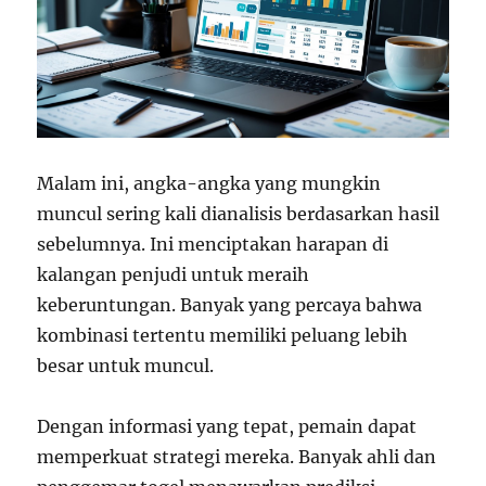
Malam ini, angka-angka yang mungkin
muncul sering kali dianalisis berdasarkan hasil
sebelumnya. Ini menciptakan harapan di
kalangan penjudi untuk meraih
keberuntungan. Banyak yang percaya bahwa
kombinasi tertentu memiliki peluang lebih
besar untuk muncul.
Dengan informasi yang tepat, pemain dapat
memperkuat strategi mereka. Banyak ahli dan