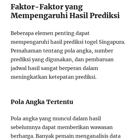
Faktor-Faktor yang
Mempengaruhi Hasil Prediksi
Beberapa elemen penting dapat
mempengaruhi hasil prediksi togel Singapura.
Pemahaman tentang pola angka, sumber
prediksi yang digunakan, dan pembaruan
jadwal hasil sangat berperan dalam
meningkatkan ketepatan prediksi.
Pola Angka Tertentu
Pola angka yang muncul dalam hasil
sebelumnya dapat memberikan wawasan
berharga. Banyak pemain menganalisis data