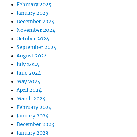
February 2025
January 2025
December 2024
November 2024
October 2024
September 2024
August 2024
July 2024
June 2024
May 2024
April 2024
March 2024
February 2024
January 2024
December 2023
January 2023