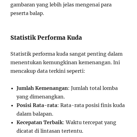
gambaran yang lebih jelas mengenai para
peserta balap.
Statistik Performa Kuda
Statistik performa kuda sangat penting dalam
menentukan kemungkinan kemenangan. Ini
mencakup data terkini seperti:
Jumlah Kemenangan
: Jumlah total lomba
yang dimenangkan.
Posisi Rata-rata
: Rata-rata posisi finis kuda
dalam balapan.
Kecepatan Terbaik
: Waktu tercepat yang
dicatat di lintasan tertentu.