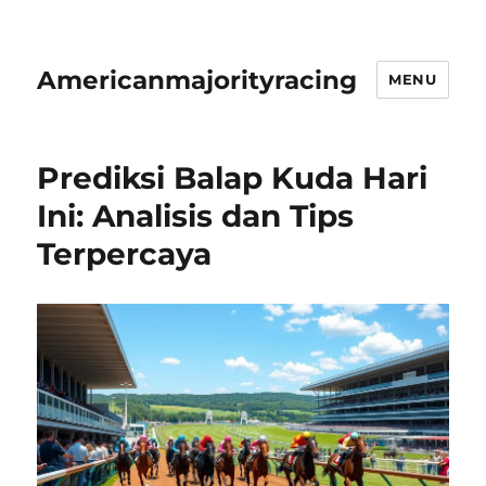
Americanmajorityracing
MENU
Prediksi Balap Kuda Hari
Ini: Analisis dan Tips
Terpercaya