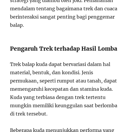
strategi yang diambil oleh joki. Pemahaman
mendalam tentang bagaimana trek dan cuaca
berinteraksi sangat penting bagi penggemar
balap.
Pengaruh Trek terhadap Hasil Lomba
Trek balap kuda dapat bervariasi dalam hal
material, bentuk, dan kondisi. Jenis
permukaan, seperti rumput atau tanah, dapat
memengaruhi kecepatan dan stamina kuda.
Kuda yang terbiasa dengan trek tertentu
mungkin memiliki keunggulan saat berlomba
di trek tersebut.
Beberapa kuda menunjukkan performa yang