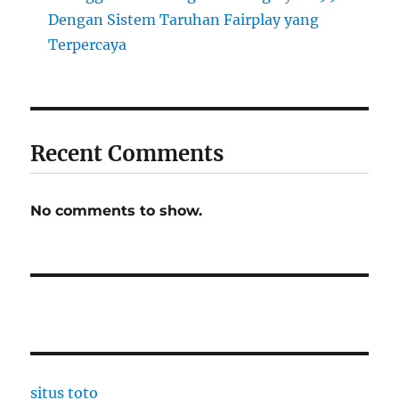
Dengan Sistem Taruhan Fairplay yang
Terpercaya
Recent Comments
No comments to show.
situs toto