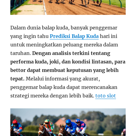
Dalam dunia balap kuda, banyak penggemar
yang ingin tahu
Prediksi Balap Kuda
hari ini
untuk meningkatkan peluang mereka dalam
taruhan.
Dengan analisis terkini tentang
performa kuda, joki, dan kondisi lintasan, para
bettor dapat membuat keputusan yang lebih
tepat.
Melalui informasi yang akurat,
penggemar balap kuda dapat merencanakan
strategi mereka dengan lebih baik.
toto slot