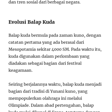
dan tren sosial dari berbagai negara.
Evolusi Balap Kuda
Balap kuda bermula pada zaman kuno, dengan
catatan pertama yang ada berasal dari
Mesopotamia sekitar 4000 SM. Pada waktu itu,
kuda digunakan dalam perlombaan yang
diadakan sebagai bagian dari festival
keagamaan.
Seiring berjalannya waktu, balap kuda menjadi
bagian dari tradisi di Yunani kuno, yang
mempopulerkan olahraga ini melalui
Olimpiade. Dalam abad pertengahan, balap