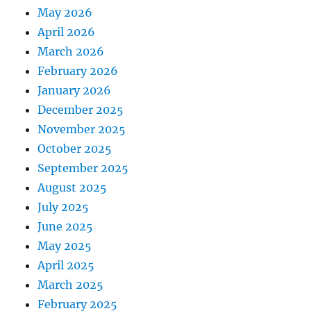
May 2026
n
April 2026
March 2026
February 2026
January 2026
December 2025
November 2025
October 2025
September 2025
August 2025
July 2025
June 2025
May 2025
April 2025
March 2025
February 2025