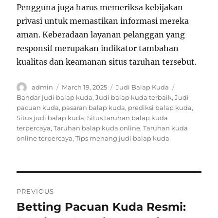
Pengguna juga harus memeriksa kebijakan
privasi untuk memastikan informasi mereka
aman. Keberadaan layanan pelanggan yang
responsif merupakan indikator tambahan
kualitas dan keamanan situs taruhan tersebut.
A
P
C
T
admin
March 19, 2025
Judi Balap Kuda
u
o
a
a
Bandar judi balap kuda
,
Judi balap kuda terbaik
,
Judi
t
s
t
g
pacuan kuda
,
pasaran balap kuda
,
prediksi balap kuda
,
h
t
e
s
Situs judi balap kuda
,
Situs taruhan balap kuda
o
e
g
terpercaya
,
Taruhan balap kuda online
,
Taruhan kuda
r
d
o
online terpercaya
,
Tips menang judi balap kuda
o
r
n
i
e
s
P
PREVIOUS
o
Betting Pacuan Kuda Resmi:
P