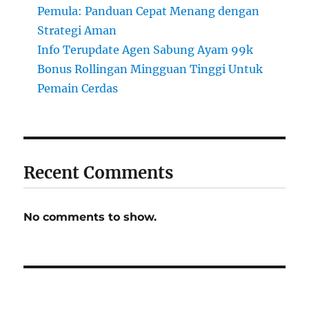
Pemula: Panduan Cepat Menang dengan
Strategi Aman
Info Terupdate Agen Sabung Ayam 99k
Bonus Rollingan Mingguan Tinggi Untuk
Pemain Cerdas
Recent Comments
No comments to show.