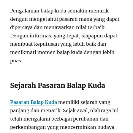
Pengalaman balap kuda semakin menarik
dengan mengetahui pasaran mana yang dapat
dipercaya dan menawarkan nilai terbaik.
Dengan informasi yang tepat, siapapun dapat
membuat keputusan yang lebih baik dan
menikmati momen balap kuda dengan lebih
puas.
Sejarah Pasaran Balap Kuda
Pasaran Balap Kuda
memiliki sejarah yang
panjang dan menarik. Sejak awal, olahraga ini
telah mengalami berbagai perubahan dan
perkembangan yang mencerminkan budaya