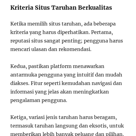
Kriteria Situs Taruhan Berkualitas
Ketika memilih situs taruhan, ada beberapa
kriteria yang harus diperhatikan. Pertama,
reputasi situs sangat penting; pengguna harus
mencari ulasan dan rekomendasi.
Kedua, pastikan platform menawarkan
antarmuka pengguna yang intuitif dan mudah
diakses. Fitur seperti kemudahan navigasi dan
informasi yang jelas akan meningkatkan
pengalaman pengguna.
Ketiga, variasi jenis taruhan harus beragam,
termasuk taruhan langsung dan eksotis, untuk
memberikan lebih banyak peluang dan pilihan.