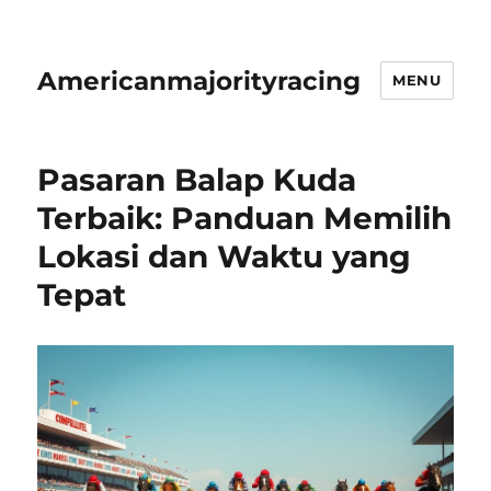
Americanmajorityracing
MENU
Pasaran Balap Kuda
Terbaik: Panduan Memilih
Lokasi dan Waktu yang
Tepat