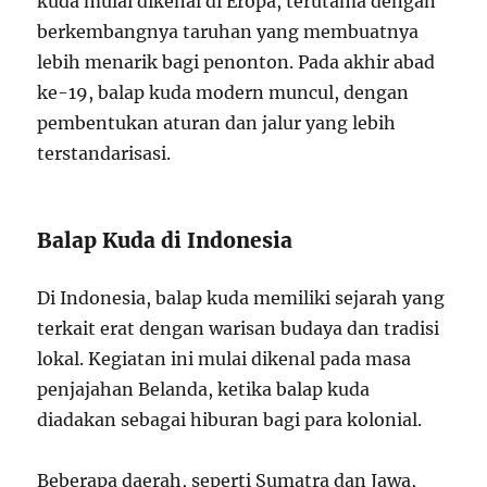
kuda mulai dikenal di Eropa, terutama dengan
berkembangnya taruhan yang membuatnya
lebih menarik bagi penonton. Pada akhir abad
ke-19, balap kuda modern muncul, dengan
pembentukan aturan dan jalur yang lebih
terstandarisasi.
Balap Kuda di Indonesia
Di Indonesia, balap kuda memiliki sejarah yang
terkait erat dengan warisan budaya dan tradisi
lokal. Kegiatan ini mulai dikenal pada masa
penjajahan Belanda, ketika balap kuda
diadakan sebagai hiburan bagi para kolonial.
Beberapa daerah, seperti Sumatra dan Jawa,