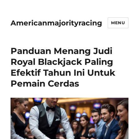
Americanmajorityracing
MENU
Panduan Menang Judi
Royal Blackjack Paling
Efektif Tahun Ini Untuk
Pemain Cerdas