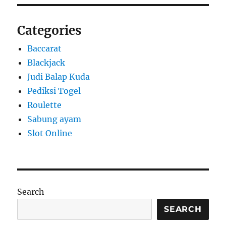
Categories
Baccarat
Blackjack
Judi Balap Kuda
Pediksi Togel
Roulette
Sabung ayam
Slot Online
Search
SEARCH