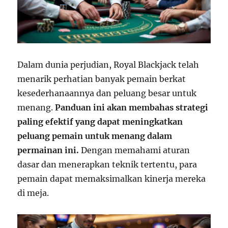
Dalam dunia perjudian, Royal Blackjack telah
menarik perhatian banyak pemain berkat
kesederhanaannya dan peluang besar untuk
menang.
Panduan ini akan membahas strategi
paling efektif yang dapat meningkatkan
peluang pemain untuk menang dalam
permainan ini.
Dengan memahami aturan
dasar dan menerapkan teknik tertentu, para
pemain dapat memaksimalkan kinerja mereka
di meja.