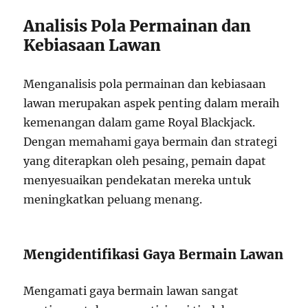
Analisis Pola Permainan dan
Kebiasaan Lawan
Menganalisis pola permainan dan kebiasaan
lawan merupakan aspek penting dalam meraih
kemenangan dalam game Royal Blackjack.
Dengan memahami gaya bermain dan strategi
yang diterapkan oleh pesaing, pemain dapat
menyesuaikan pendekatan mereka untuk
meningkatkan peluang menang.
Mengidentifikasi Gaya Bermain Lawan
Mengamati gaya bermain lawan sangat