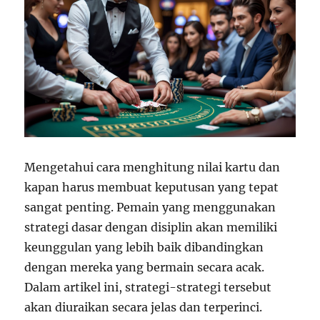
Mengetahui cara menghitung nilai kartu dan
kapan harus membuat keputusan yang tepat
sangat penting. Pemain yang menggunakan
strategi dasar dengan disiplin akan memiliki
keunggulan yang lebih baik dibandingkan
dengan mereka yang bermain secara acak.
Dalam artikel ini, strategi-strategi tersebut
akan diuraikan secara jelas dan terperinci.