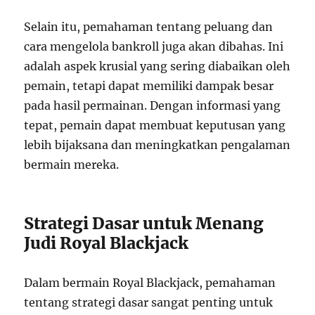
Selain itu, pemahaman tentang peluang dan
cara mengelola bankroll juga akan dibahas. Ini
adalah aspek krusial yang sering diabaikan oleh
pemain, tetapi dapat memiliki dampak besar
pada hasil permainan. Dengan informasi yang
tepat, pemain dapat membuat keputusan yang
lebih bijaksana dan meningkatkan pengalaman
bermain mereka.
Strategi Dasar untuk Menang
Judi Royal Blackjack
Dalam bermain Royal Blackjack, pemahaman
tentang strategi dasar sangat penting untuk