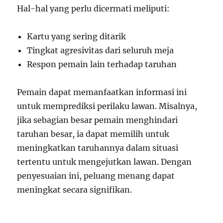
Hal-hal yang perlu dicermati meliputi:
Kartu yang sering ditarik
Tingkat agresivitas dari seluruh meja
Respon pemain lain terhadap taruhan
Pemain dapat memanfaatkan informasi ini
untuk memprediksi perilaku lawan. Misalnya,
jika sebagian besar pemain menghindari
taruhan besar, ia dapat memilih untuk
meningkatkan taruhannya dalam situasi
tertentu untuk mengejutkan lawan. Dengan
penyesuaian ini, peluang menang dapat
meningkat secara signifikan.