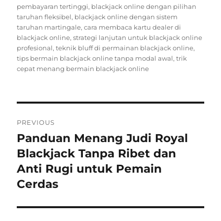
h
t
e
s
pembayaran tertinggi
,
blackjack online dengan pilihan
o
e
g
taruhan fleksibel
,
blackjack online dengan sistem
r
d
o
taruhan martingale
,
cara membaca kartu dealer di
o
r
blackjack online
,
strategi lanjutan untuk blackjack online
n
i
profesional
,
teknik bluff di permainan blackjack online
,
e
tips bermain blackjack online tanpa modal awal
,
trik
s
cepat menang bermain blackjack online
P
PREVIOUS
o
Panduan Menang Judi Royal
P
r
Blackjack Tanpa Ribet dan
s
e
Anti Rugi untuk Pemain
t
v
Cerdas
i
n
o
a
u