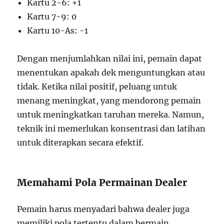
Kartu 2-6: +1
Kartu 7-9: 0
Kartu 10-As: -1
Dengan menjumlahkan nilai ini, pemain dapat
menentukan apakah dek menguntungkan atau
tidak. Ketika nilai positif, peluang untuk
menang meningkat, yang mendorong pemain
untuk meningkatkan taruhan mereka. Namun,
teknik ini memerlukan konsentrasi dan latihan
untuk diterapkan secara efektif.
Memahami Pola Permainan Dealer
Pemain harus menyadari bahwa dealer juga
memiliki pola tertentu dalam bermain.