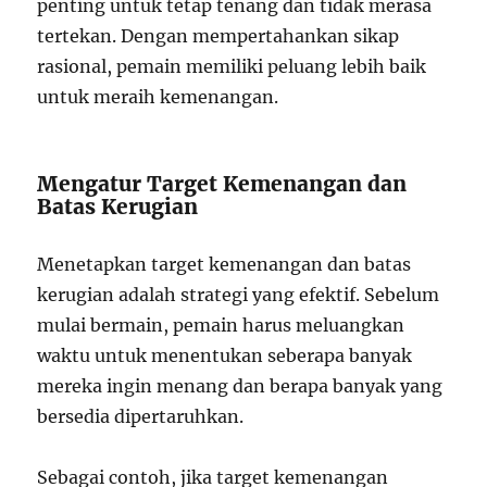
penting untuk tetap tenang dan tidak merasa
tertekan. Dengan mempertahankan sikap
rasional, pemain memiliki peluang lebih baik
untuk meraih kemenangan.
Mengatur Target Kemenangan dan
Batas Kerugian
Menetapkan target kemenangan dan batas
kerugian adalah strategi yang efektif. Sebelum
mulai bermain, pemain harus meluangkan
waktu untuk menentukan seberapa banyak
mereka ingin menang dan berapa banyak yang
bersedia dipertaruhkan.
Sebagai contoh, jika target kemenangan