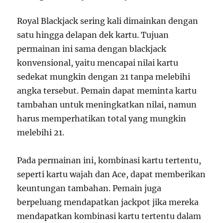
Royal Blackjack sering kali dimainkan dengan
satu hingga delapan dek kartu. Tujuan
permainan ini sama dengan blackjack
konvensional, yaitu mencapai nilai kartu
sedekat mungkin dengan 21 tanpa melebihi
angka tersebut. Pemain dapat meminta kartu
tambahan untuk meningkatkan nilai, namun
harus memperhatikan total yang mungkin
melebihi 21.
Pada permainan ini, kombinasi kartu tertentu,
seperti kartu wajah dan Ace, dapat memberikan
keuntungan tambahan. Pemain juga
berpeluang mendapatkan jackpot jika mereka
mendapatkan kombinasi kartu tertentu dalam