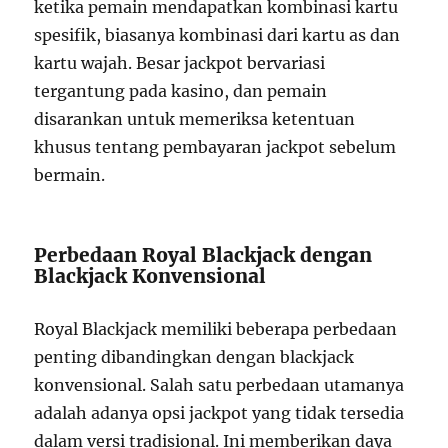
ketika pemain mendapatkan kombinasi kartu
spesifik, biasanya kombinasi dari kartu as dan
kartu wajah. Besar jackpot bervariasi
tergantung pada kasino, dan pemain
disarankan untuk memeriksa ketentuan
khusus tentang pembayaran jackpot sebelum
bermain.
Perbedaan Royal Blackjack dengan
Blackjack Konvensional
Royal Blackjack memiliki beberapa perbedaan
penting dibandingkan dengan blackjack
konvensional. Salah satu perbedaan utamanya
adalah adanya opsi jackpot yang tidak tersedia
dalam versi tradisional. Ini memberikan daya