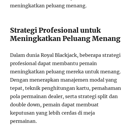
meningkatkan peluang menang.
Strategi Profesional untuk
Meningkatkan Peluang Menang
Dalam dunia Royal Blackjack, beberapa strategi
profesional dapat membantu pemain
meningkatkan peluang mereka untuk menang.
Dengan menerapkan manajemen modal yang
tepat, teknik penghitungan kartu, pemahaman
pola permainan dealer, serta strategi split dan
double down, pemain dapat membuat
keputusan yang lebih cerdas di meja
permainan.