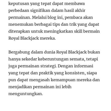
keputusan yang tepat dapat membawa
perbedaan signifikan dalam hasil akhir
permainan. Melalui blog ini, pembaca akan
menemukan berbagai tips dan trik yang dapat
diterapkan untuk meningkatkan skill bermain
Royal Blackjack mereka.
Bergabung dalam dunia Royal Blackjack bukan
hanya sekedar keberuntungan semata, tetapi
juga permainan strategi. Dengan informasi
yang tepat dan praktik yang konsisten, siapa
pun dapat mengasah kemampuan mereka dan
menjadikan permainan ini lebih
menguntungkan.