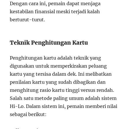
Dengan cara ini, pemain dapat menjaga
kestabilan finansial meski terjadi kalah
berturut-turut.
Teknik Penghitungan Kartu
Penghitungan kartu adalah teknik yang
digunakan untuk memperkirakan peluang
kartu yang tersisa dalam dek. Ini melibatkan
penilaian kartu yang sudah dibagikan dan
menghitung rasio kartu tinggi versus rendah.
Salah satu metode paling umum adalah sistem
Hi-Lo. Dalam sistem ini, pemain memberi nilai
sebagai berikut: