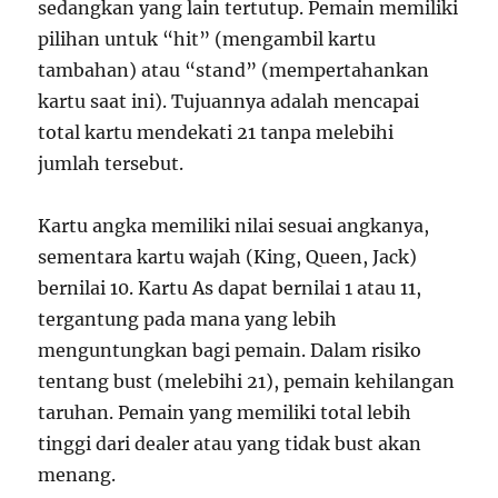
sedangkan yang lain tertutup. Pemain memiliki
pilihan untuk “hit” (mengambil kartu
tambahan) atau “stand” (mempertahankan
kartu saat ini). Tujuannya adalah mencapai
total kartu mendekati 21 tanpa melebihi
jumlah tersebut.
Kartu angka memiliki nilai sesuai angkanya,
sementara kartu wajah (King, Queen, Jack)
bernilai 10. Kartu As dapat bernilai 1 atau 11,
tergantung pada mana yang lebih
menguntungkan bagi pemain. Dalam risiko
tentang bust (melebihi 21), pemain kehilangan
taruhan. Pemain yang memiliki total lebih
tinggi dari dealer atau yang tidak bust akan
menang.