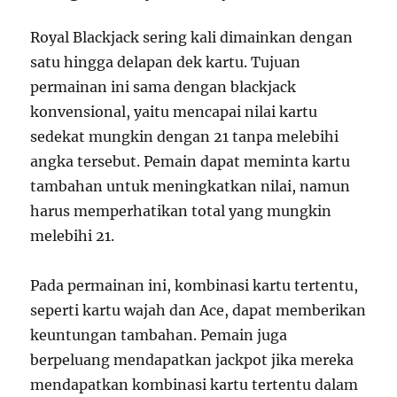
Royal Blackjack sering kali dimainkan dengan
satu hingga delapan dek kartu. Tujuan
permainan ini sama dengan blackjack
konvensional, yaitu mencapai nilai kartu
sedekat mungkin dengan 21 tanpa melebihi
angka tersebut. Pemain dapat meminta kartu
tambahan untuk meningkatkan nilai, namun
harus memperhatikan total yang mungkin
melebihi 21.
Pada permainan ini, kombinasi kartu tertentu,
seperti kartu wajah dan Ace, dapat memberikan
keuntungan tambahan. Pemain juga
berpeluang mendapatkan jackpot jika mereka
mendapatkan kombinasi kartu tertentu dalam