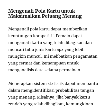
Mengenali Pola Kartu untuk
Maksimalkan Peluang Menang
Mengenali pola kartu dapat memberikan
keuntungan kompetitif. Pemain dapat
mengamati kartu yang telah dibagikan dan
mencari tahu jenis kartu apa yang lebih
mungkin muncul. Ini melibatkan pengamatan
yang cermat dan kemampuan untuk
menganalisis data selama permainan.
Menerapkan sistem statistik dapat membantu
dalam mengidentifikasi
probabilitas
tangan
yang menang. Misalnya, jika banyak kartu
rendah yang telah dibagikan, kemungkinan