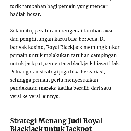
tarik tambahan bagi pemain yang mencari
hadiah besar.
Selain itu, peraturan mengenai taruhan awal
dan penghitungan kartu bisa berbeda. Di
banyak kasino, Royal Blackjack memungkinkan
pemain untuk melakukan taruhan sampingan
untuk jackpot, sementara blackjack biasa tidak.
Peluang dan strategi juga bisa bervariasi,
sehingga pemain perlu menyesuaikan
pendekatan mereka ketika beralih dari satu
versi ke versi lainnya.
Strategi Menang Judi Royal
Blackjack untuk Jackpot