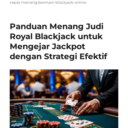
s
cepat menang bermain blackjack online
Panduan Menang Judi
Royal Blackjack untuk
Mengejar Jackpot
dengan Strategi Efektif