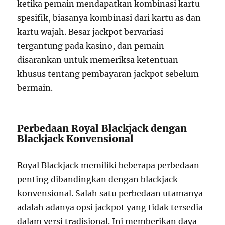
ketika pemain mendapatkan kombinasi kartu
spesifik, biasanya kombinasi dari kartu as dan
kartu wajah. Besar jackpot bervariasi
tergantung pada kasino, dan pemain
disarankan untuk memeriksa ketentuan
khusus tentang pembayaran jackpot sebelum
bermain.
Perbedaan Royal Blackjack dengan
Blackjack Konvensional
Royal Blackjack memiliki beberapa perbedaan
penting dibandingkan dengan blackjack
konvensional. Salah satu perbedaan utamanya
adalah adanya opsi jackpot yang tidak tersedia
dalam versi tradisional. Ini memberikan daya