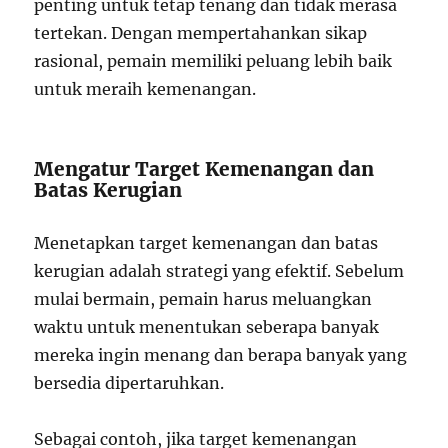
penting untuk tetap tenang dan tidak merasa
tertekan. Dengan mempertahankan sikap
rasional, pemain memiliki peluang lebih baik
untuk meraih kemenangan.
Mengatur Target Kemenangan dan
Batas Kerugian
Menetapkan target kemenangan dan batas
kerugian adalah strategi yang efektif. Sebelum
mulai bermain, pemain harus meluangkan
waktu untuk menentukan seberapa banyak
mereka ingin menang dan berapa banyak yang
bersedia dipertaruhkan.
Sebagai contoh, jika target kemenangan