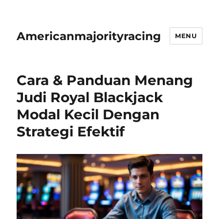
Americanmajorityracing
MENU
Cara & Panduan Menang
Judi Royal Blackjack
Modal Kecil Dengan
Strategi Efektif