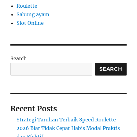
Roulette
Sabung ayam
Slot Online
Search
SEARCH
Recent Posts
Strategi Taruhan Terbaik Speed Roulette
2026 Biar Tidak Cepat Habis Modal Praktis
dan Efektif