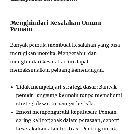
Menghindari Kesalahan Umum
Pemain
Banyak pemula membuat kesalahan yang bisa
merugikan mereka. Mengetahui dan
menghindari kesalahan ini dapat
memaksimalkan peluang kemenangan.
Tidak mempelajari strategi dasar:
Banyak
pemain langsung bermain tanpa memahami
strategi dasar. Ini sangat berisiko.
Emosi mempengaruhi keputusan:
Pemain
sering kali terjebak dalam perasaan, seperti
keserakahan atau frustrasi. Penting untuk