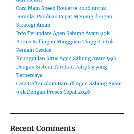
Cara Main Speed Roulette 2026 untuk
Pemula: Panduan Cepat Menang dengan
Strategi Aman
Info Terupdate Agen Sabung Ayam 99k
Bonus Rollingan Mingguan Tinggi Untuk
Pemain Cerdas
Keunggulan Situs Agen Sabung Ayam 99k
Dengan Sistem Taruhan Fairplay yang
Terpercaya
Cara Daftar Akun Baru di Agen Sabung Ayam
99k Dengan Proses Cepat 2026
Recent Comments