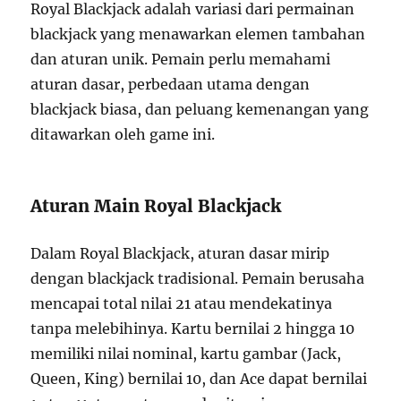
Royal Blackjack adalah variasi dari permainan
blackjack yang menawarkan elemen tambahan
dan aturan unik. Pemain perlu memahami
aturan dasar, perbedaan utama dengan
blackjack biasa, dan peluang kemenangan yang
ditawarkan oleh game ini.
Aturan Main Royal Blackjack
Dalam Royal Blackjack, aturan dasar mirip
dengan blackjack tradisional. Pemain berusaha
mencapai total nilai 21 atau mendekatinya
tanpa melebihinya. Kartu bernilai 2 hingga 10
memiliki nilai nominal, kartu gambar (Jack,
Queen, King) bernilai 10, dan Ace dapat bernilai