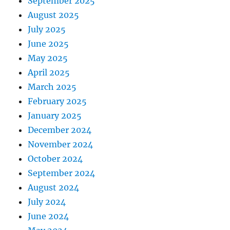
September 2025
August 2025
July 2025
June 2025
May 2025
April 2025
March 2025
February 2025
January 2025
December 2024
November 2024
October 2024
September 2024
August 2024
July 2024
June 2024