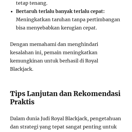
tetap tenang.
Bertaruh terlalu banyak terlalu cepat:
Meningkatkan taruhan tanpa pertimbangan
bisa menyebabkan kerugian cepat.
Dengan memahami dan menghindari
kesalahan ini, pemain meningkatkan
kemungkinan untuk berhasil di Royal
Blackjack.
Tips Lanjutan dan Rekomendasi
Praktis
Dalam dunia Judi Royal Blackjack, pengetahuan
dan strategi yang tepat sangat penting untuk