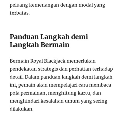
peluang kemenangan dengan modal yang
terbatas.
Panduan Langkah demi
Langkah Bermain
Bermain Royal Blackjack memerlukan
pendekatan strategis dan perhatian terhadap
detail. Dalam panduan langkah demi langkah
ini, pemain akan mempelajari cara membaca
pola permainan, menghitung kartu, dan
menghindari kesalahan umum yang sering
dilakukan.