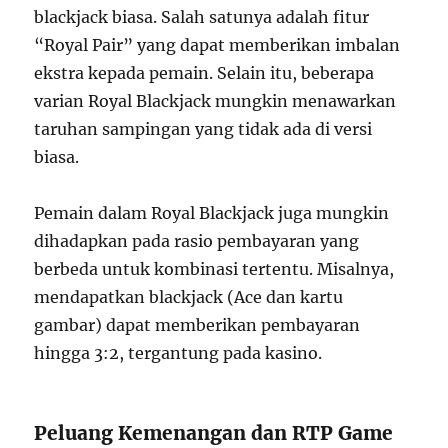
blackjack biasa. Salah satunya adalah fitur
“Royal Pair” yang dapat memberikan imbalan
ekstra kepada pemain. Selain itu, beberapa
varian Royal Blackjack mungkin menawarkan
taruhan sampingan yang tidak ada di versi
biasa.
Pemain dalam Royal Blackjack juga mungkin
dihadapkan pada rasio pembayaran yang
berbeda untuk kombinasi tertentu. Misalnya,
mendapatkan blackjack (Ace dan kartu
gambar) dapat memberikan pembayaran
hingga 3:2, tergantung pada kasino.
Peluang Kemenangan dan RTP Game