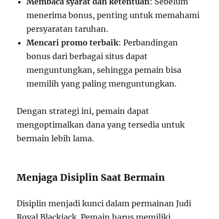
Membaca syarat dan ketentuan
: Sebelum
menerima bonus, penting untuk memahami
persyaratan taruhan.
Mencari promo terbaik
: Perbandingan
bonus dari berbagai situs dapat
menguntungkan, sehingga pemain bisa
memilih yang paling menguntungkan.
Dengan strategi ini, pemain dapat
mengoptimalkan dana yang tersedia untuk
bermain lebih lama.
Menjaga Disiplin Saat Bermain
Disiplin menjadi kunci dalam permainan Judi
Royal Blackjack. Pemain harus memiliki