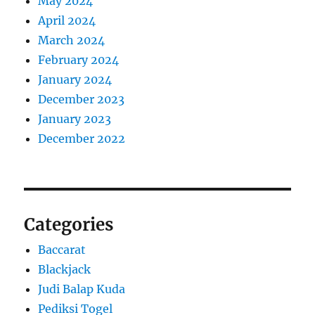
May 2024
April 2024
March 2024
February 2024
January 2024
December 2023
January 2023
December 2022
Categories
Baccarat
Blackjack
Judi Balap Kuda
Pediksi Togel