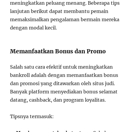
meningkatkan peluang menang. Beberapa tips
lanjutan berikut dapat membantu pemain
memaksimalkan pengalaman bermain mereka
dengan modal kecil.
Memanfaatkan Bonus dan Promo
Salah satu cara efektif untuk meningkatkan
bankroll adalah dengan memanfaatkan bonus
dan promosi yang ditawarkan oleh situs judi.
Banyak platform menyediakan bonus selamat
datang, cashback, dan program loyalitas.
Tipsnya termasuk: