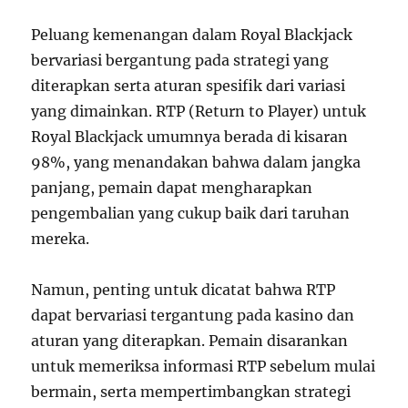
Peluang kemenangan dalam Royal Blackjack
bervariasi bergantung pada strategi yang
diterapkan serta aturan spesifik dari variasi
yang dimainkan. RTP (Return to Player) untuk
Royal Blackjack umumnya berada di kisaran
98%, yang menandakan bahwa dalam jangka
panjang, pemain dapat mengharapkan
pengembalian yang cukup baik dari taruhan
mereka.
Namun, penting untuk dicatat bahwa RTP
dapat bervariasi tergantung pada kasino dan
aturan yang diterapkan. Pemain disarankan
untuk memeriksa informasi RTP sebelum mulai
bermain, serta mempertimbangkan strategi