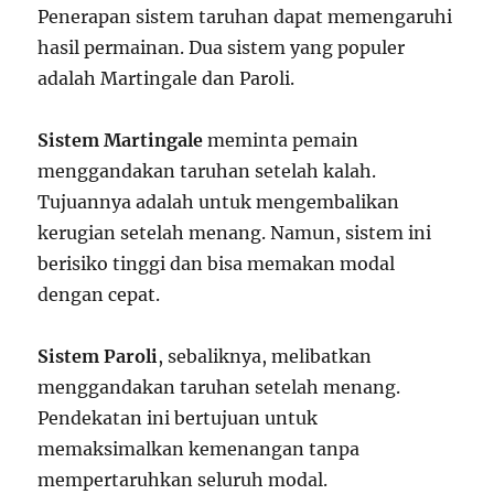
Penerapan sistem taruhan dapat memengaruhi
hasil permainan. Dua sistem yang populer
adalah Martingale dan Paroli.
Sistem Martingale
meminta pemain
menggandakan taruhan setelah kalah.
Tujuannya adalah untuk mengembalikan
kerugian setelah menang. Namun, sistem ini
berisiko tinggi dan bisa memakan modal
dengan cepat.
Sistem Paroli
, sebaliknya, melibatkan
menggandakan taruhan setelah menang.
Pendekatan ini bertujuan untuk
memaksimalkan kemenangan tanpa
mempertaruhkan seluruh modal.