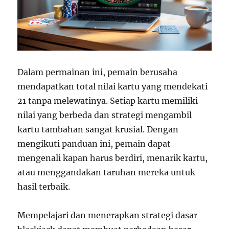
Dalam permainan ini, pemain berusaha
mendapatkan total nilai kartu yang mendekati
21 tanpa melewatinya. Setiap kartu memiliki
nilai yang berbeda dan strategi mengambil
kartu tambahan sangat krusial. Dengan
mengikuti panduan ini, pemain dapat
mengenali kapan harus berdiri, menarik kartu,
atau menggandakan taruhan mereka untuk
hasil terbaik.
Mempelajari dan menerapkan strategi dasar