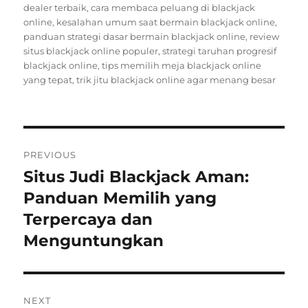
h
t
e
s
dealer terbaik
,
cara membaca peluang di blackjack
o
e
g
online
,
kesalahan umum saat bermain blackjack online
,
r
d
o
panduan strategi dasar bermain blackjack online
,
review
o
r
situs blackjack online populer
,
strategi taruhan progresif
n
i
blackjack online
,
tips memilih meja blackjack online
e
yang tepat
,
trik jitu blackjack online agar menang besar
s
P
PREVIOUS
o
Situs Judi Blackjack Aman:
P
r
Panduan Memilih yang
s
e
Terpercaya dan
t
v
Menguntungkan
i
n
o
a
u
NEXT