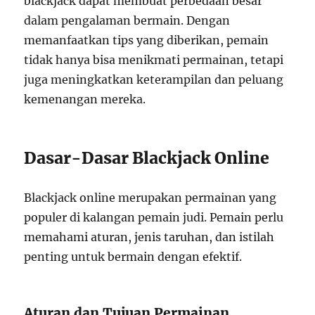
blackjack dapat membuat perbedaan besar
dalam pengalaman bermain. Dengan
memanfaatkan tips yang diberikan, pemain
tidak hanya bisa menikmati permainan, tetapi
juga meningkatkan keterampilan dan peluang
kemenangan mereka.
Dasar-Dasar Blackjack Online
Blackjack online merupakan permainan yang
populer di kalangan pemain judi. Pemain perlu
memahami aturan, jenis taruhan, dan istilah
penting untuk bermain dengan efektif.
Aturan dan Tujuan Permainan