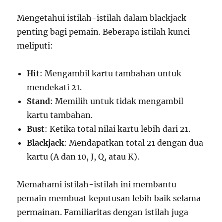
Mengetahui istilah-istilah dalam blackjack
penting bagi pemain. Beberapa istilah kunci
meliputi:
Hit
: Mengambil kartu tambahan untuk
mendekati 21.
Stand
: Memilih untuk tidak mengambil
kartu tambahan.
Bust
: Ketika total nilai kartu lebih dari 21.
Blackjack
: Mendapatkan total 21 dengan dua
kartu (A dan 10, J, Q, atau K).
Memahami istilah-istilah ini membantu
pemain membuat keputusan lebih baik selama
permainan. Familiaritas dengan istilah juga