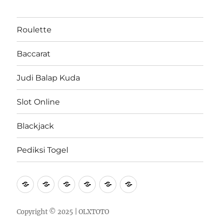
Roulette
Baccarat
Judi Balap Kuda
Slot Online
Blackjack
Pediksi Togel
Roulette
Baccarat
Judi
Slot
Blackjack
Pediksi
Balap
Online
Togel
Kuda
Copyright © 2025 |
OLXTOTO