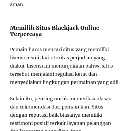
aman.
Memilih Situs Blackjack Online
Terpercaya
Pemain harus mencari situs yang memiliki
lisensi resmi dari otoritas perjudian yang
diakui. Lisensi ini menunjukkan bahwa situs
tersebut menjalani regulasi ketat dan
menyediakan lingkungan permainan yang adil.
Selain itu, penting untuk memeriksa ulasan
dan rekomendasi dari pemain lain. Situs
dengan reputasi baik biasanya memiliki
testimoni positif terkait layanan pelanggan