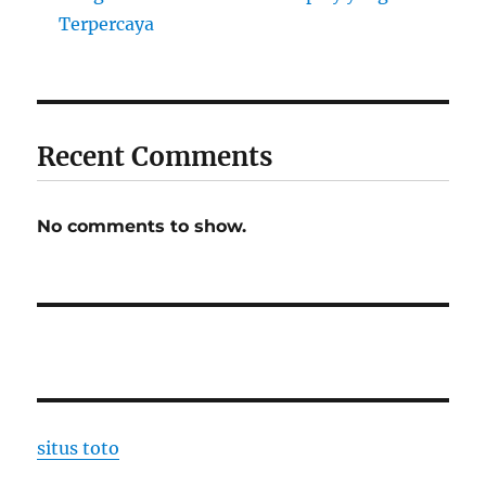
Terpercaya
Recent Comments
No comments to show.
situs toto