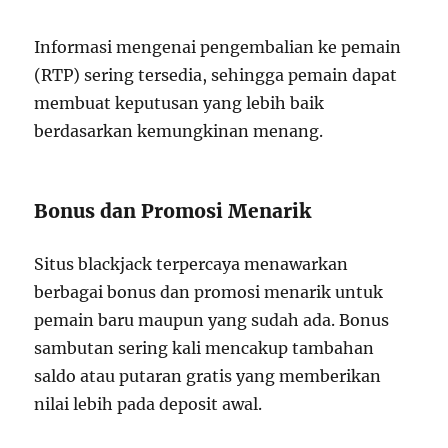
Informasi mengenai pengembalian ke pemain
(RTP) sering tersedia, sehingga pemain dapat
membuat keputusan yang lebih baik
berdasarkan kemungkinan menang.
Bonus dan Promosi Menarik
Situs blackjack terpercaya menawarkan
berbagai bonus dan promosi menarik untuk
pemain baru maupun yang sudah ada. Bonus
sambutan sering kali mencakup tambahan
saldo atau putaran gratis yang memberikan
nilai lebih pada deposit awal.