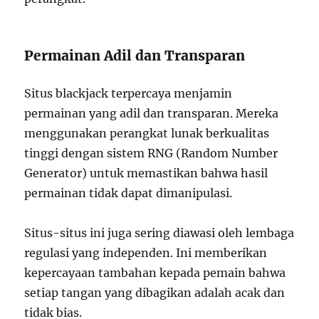
Permainan Adil dan Transparan
Situs blackjack terpercaya menjamin
permainan yang adil dan transparan. Mereka
menggunakan perangkat lunak berkualitas
tinggi dengan sistem RNG (Random Number
Generator) untuk memastikan bahwa hasil
permainan tidak dapat dimanipulasi.
Situs-situs ini juga sering diawasi oleh lembaga
regulasi yang independen. Ini memberikan
kepercayaan tambahan kepada pemain bahwa
setiap tangan yang dibagikan adalah acak dan
tidak bias.