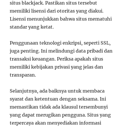
situs blackjack. Pastikan situs tersebut
memiliki lisensi dari otoritas yang diakui.
Lisensi menunjukkan bahwa situs mematuhi
standar yang ketat.
Penggunaan teknologi enkripsi, seperti SSL,
juga penting. Ini melindungi data pribadi dan
transaksi keuangan. Periksa apakah situs
memiliki kebijakan privasi yang jelas dan
transparan.
Selanjutnya, ada baiknya untuk membaca
syarat dan ketentuan dengan seksama. Ini
memastikan tidak ada klausul tersembunyi
yang dapat merugikan pengguna. Situs yang
terpercaya akan menyediakan informasi