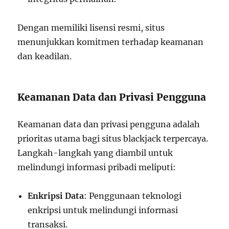
Dengan memiliki lisensi resmi, situs
menunjukkan komitmen terhadap keamanan
dan keadilan.
Keamanan Data dan Privasi Pengguna
Keamanan data dan privasi pengguna adalah
prioritas utama bagi situs blackjack terpercaya.
Langkah-langkah yang diambil untuk
melindungi informasi pribadi meliputi:
Enkripsi Data
: Penggunaan teknologi
enkripsi untuk melindungi informasi
transaksi.