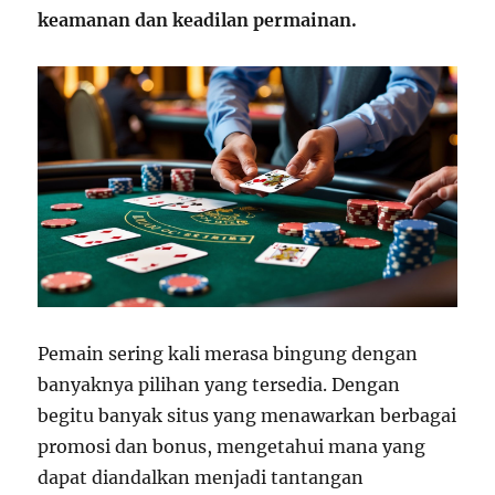
keamanan dan keadilan permainan.
Pemain sering kali merasa bingung dengan
banyaknya pilihan yang tersedia. Dengan
begitu banyak situs yang menawarkan berbagai
promosi dan bonus, mengetahui mana yang
dapat diandalkan menjadi tantangan