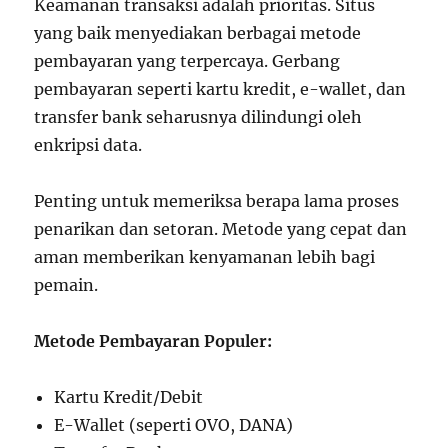
Keamanan transaksi adalah prioritas. Situs
yang baik menyediakan berbagai metode
pembayaran yang terpercaya. Gerbang
pembayaran seperti kartu kredit, e-wallet, dan
transfer bank seharusnya dilindungi oleh
enkripsi data.
Penting untuk memeriksa berapa lama proses
penarikan dan setoran. Metode yang cepat dan
aman memberikan kenyamanan lebih bagi
pemain.
Metode Pembayaran Populer:
Kartu Kredit/Debit
E-Wallet (seperti OVO, DANA)