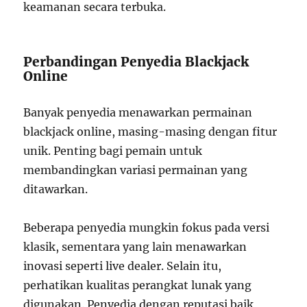
keamanan secara terbuka.
Perbandingan Penyedia Blackjack
Online
Banyak penyedia menawarkan permainan
blackjack online, masing-masing dengan fitur
unik. Penting bagi pemain untuk
membandingkan variasi permainan yang
ditawarkan.
Beberapa penyedia mungkin fokus pada versi
klasik, sementara yang lain menawarkan
inovasi seperti live dealer. Selain itu,
perhatikan kualitas perangkat lunak yang
digunakan. Penyedia dengan reputasi baik