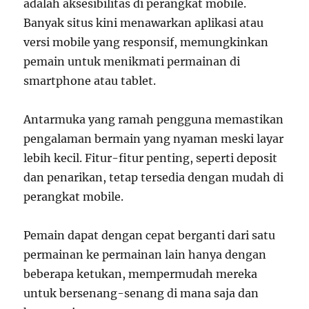
adalah aksesibilitas di perangkat mobile.
Banyak situs kini menawarkan aplikasi atau
versi mobile yang responsif, memungkinkan
pemain untuk menikmati permainan di
smartphone atau tablet.
Antarmuka yang ramah pengguna memastikan
pengalaman bermain yang nyaman meski layar
lebih kecil. Fitur-fitur penting, seperti deposit
dan penarikan, tetap tersedia dengan mudah di
perangkat mobile.
Pemain dapat dengan cepat berganti dari satu
permainan ke permainan lain hanya dengan
beberapa ketukan, mempermudah mereka
untuk bersenang-senang di mana saja dan