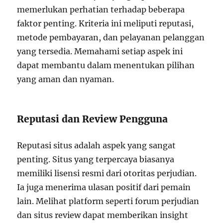
memerlukan perhatian terhadap beberapa
faktor penting. Kriteria ini meliputi reputasi,
metode pembayaran, dan pelayanan pelanggan
yang tersedia. Memahami setiap aspek ini
dapat membantu dalam menentukan pilihan
yang aman dan nyaman.
Reputasi dan Review Pengguna
Reputasi situs adalah aspek yang sangat
penting. Situs yang terpercaya biasanya
memiliki lisensi resmi dari otoritas perjudian.
Ia juga menerima ulasan positif dari pemain
lain. Melihat platform seperti forum perjudian
dan situs review dapat memberikan insight