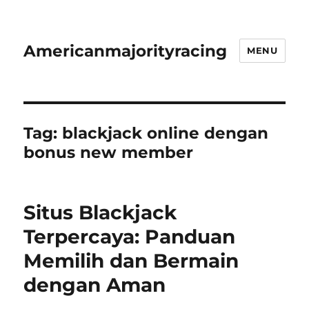
Americanmajorityracing
MENU
Tag:
blackjack online dengan
bonus new member
Situs Blackjack
Terpercaya: Panduan
Memilih dan Bermain
dengan Aman