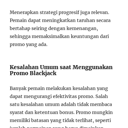
Menerapkan strategi progresif juga relevan.
Pemain dapat meningkatkan taruhan secara
bertahap seiring dengan kemenangan,
sehingga memaksimalkan keuntungan dari
promo yang ada.
Kesalahan Umum saat Menggunakan
Promo Blackjack
Banyak pemain melakukan kesalahan yang
dapat mengurangi efektivitas promo. Salah
satu kesalahan umum adalah tidak membaca
syarat dan ketentuan bonus. Promo mungkin
memiliki batasan yang tidak terlihat, seperti