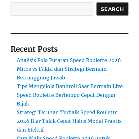
SEARCH
Recent Posts
Analisis Pola Putaran Speed Roulette 2026:
Mitos vs Fakta dan Strategi Bermain
Bertanggung Jawab
Tips Mengelola Bankroll Saat Bermain Live
Speed Roulette Bertempo Cepat Dengan
Bijak
Strategi Taruhan Terbaik Speed Roulette
2026 Biar Tidak Cepat Habis Modal Praktis
dan Efektif
Cara Main Speed Roulette 2026 untuk