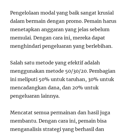
Pengelolaan modal yang baik sangat krusial
dalam bermain dengan promo. Pemain harus
menetapkan anggaran yang jelas sebelum
memulai. Dengan cara ini, mereka dapat
menghindari pengeluaran yang berlebihan.
Salah satu metode yang efektif adalah
menggunakan metode 50/30/20. Pembagian
ini meliputi 50% untuk taruhan, 30% untuk
mencadangkan dana, dan 20% untuk
pengeluaran lainnya.
Mencatat semua permainan dan hasil juga
membantu. Dengan cara ini, pemain bisa
menganalisis strategi yang berhasil dan