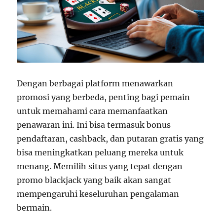
Dengan berbagai platform menawarkan
promosi yang berbeda, penting bagi pemain
untuk memahami cara memanfaatkan
penawaran ini. Ini bisa termasuk bonus
pendaftaran, cashback, dan putaran gratis yang
bisa meningkatkan peluang mereka untuk
menang. Memilih situs yang tepat dengan
promo blackjack yang baik akan sangat
mempengaruhi keseluruhan pengalaman
bermain.