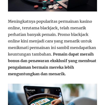
Meningkatnya popularitas permainan kasino
online, terutama blackjack, telah menarik
perhatian banyak pemain. Promo blackjack
online kini menjadi cara yang menarik untuk
menikmati permainan ini sambil mendapatkan
keuntungan tambahan.
Pemain dapat meraih
bonus dan penawaran eksklusif yang membuat
pengalaman bermain mereka lebih
menguntungkan dan menarik.