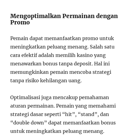
Mengoptimalkan Permainan dengan
Promo
Pemain dapat memanfaatkan promo untuk
meningkatkan peluang menang. Salah satu
cara efektif adalah memilih kasino yang
menawarkan bonus tanpa deposit. Hal ini
memungkinkan pemain mencoba strategi
tanpa risiko kehilangan uang.
Optimalisasi juga mencakup pemahaman
aturan permainan. Pemain yang memahami
strategi dasar seperti “hit”, “stand”, dan
“double down” dapat memanfaatkan bonus
untuk meningkatkan peluang menang.