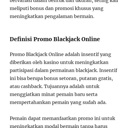
bervariasi dalam bentuk dan ukuran, sering kali
meliputi bonus dan promosi khusus yang
meningkatkan pengalaman bermain.
Definisi Promo Blackjack Online
Promo Blackjack Online adalah insentif yang
diberikan oleh kasino untuk meningkatkan
partisipasi dalam permainan blackjack. Insentif
ini bisa berupa bonus setoran, putaran gratis,
atau cashback. Tujuannya adalah untuk
menggiatkan minat pemain baru serta
mempertahankan pemain yang sudah ada.
Pemain dapat memanfaatkan promo ini untuk
meningkatkan modal bermain tanpa harus