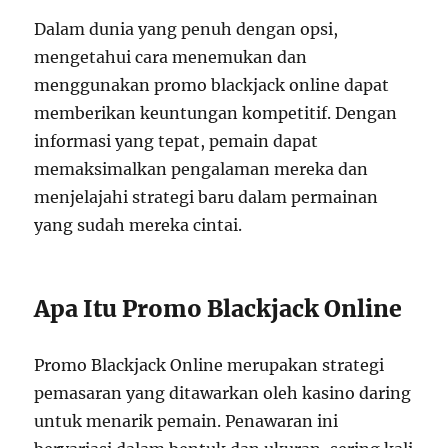
Dalam dunia yang penuh dengan opsi,
mengetahui cara menemukan dan
menggunakan promo blackjack online dapat
memberikan keuntungan kompetitif. Dengan
informasi yang tepat, pemain dapat
memaksimalkan pengalaman mereka dan
menjelajahi strategi baru dalam permainan
yang sudah mereka cintai.
Apa Itu Promo Blackjack Online
Promo Blackjack Online merupakan strategi
pemasaran yang ditawarkan oleh kasino daring
untuk menarik pemain. Penawaran ini