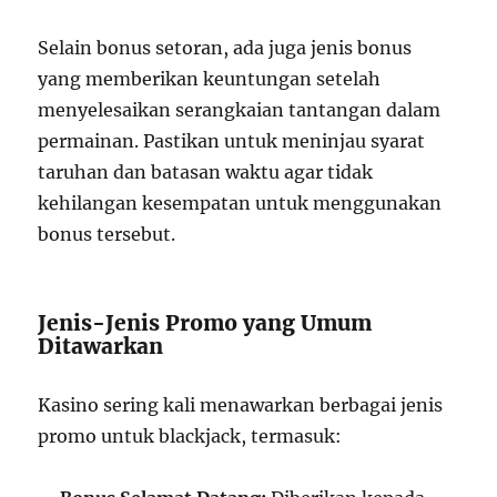
Selain bonus setoran, ada juga jenis bonus
yang memberikan keuntungan setelah
menyelesaikan serangkaian tantangan dalam
permainan. Pastikan untuk meninjau syarat
taruhan dan batasan waktu agar tidak
kehilangan kesempatan untuk menggunakan
bonus tersebut.
Jenis-Jenis Promo yang Umum
Ditawarkan
Kasino sering kali menawarkan berbagai jenis
promo untuk blackjack, termasuk: