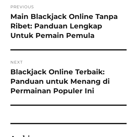
P
PREVIOUS
o
Main Blackjack Online Tanpa
P
r
Ribet: Panduan Lengkap
s
e
Untuk Pemain Pemula
t
v
i
n
o
NEXT
a
u
Blackjack Online Terbaik:
N
s
v
e
Panduan untuk Menang di
p
x
i
Permainan Populer Ini
o
t
s
g
p
t
o
a
:
s
t
t