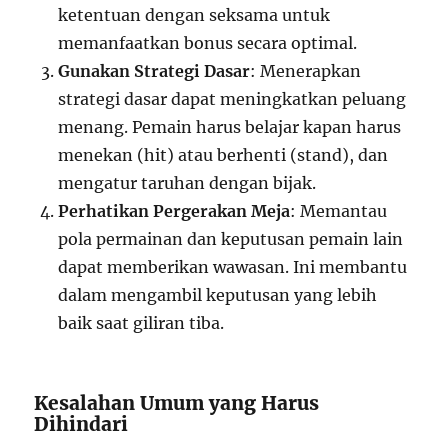
ketentuan dengan seksama untuk
memanfaatkan bonus secara optimal.
Gunakan Strategi Dasar
: Menerapkan
strategi dasar dapat meningkatkan peluang
menang. Pemain harus belajar kapan harus
menekan (hit) atau berhenti (stand), dan
mengatur taruhan dengan bijak.
Perhatikan Pergerakan Meja
: Memantau
pola permainan dan keputusan pemain lain
dapat memberikan wawasan. Ini membantu
dalam mengambil keputusan yang lebih
baik saat giliran tiba.
Kesalahan Umum yang Harus
Dihindari