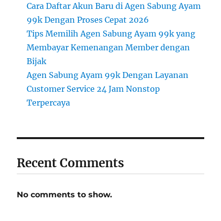
Cara Daftar Akun Baru di Agen Sabung Ayam
99k Dengan Proses Cepat 2026
Tips Memilih Agen Sabung Ayam 99k yang
Membayar Kemenangan Member dengan
Bijak
Agen Sabung Ayam 99k Dengan Layanan
Customer Service 24 Jam Nonstop
Terpercaya
Recent Comments
No comments to show.