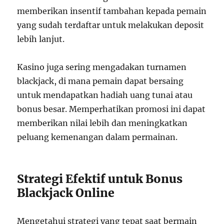
memberikan insentif tambahan kepada pemain
yang sudah terdaftar untuk melakukan deposit
lebih lanjut.
Kasino juga sering mengadakan turnamen
blackjack, di mana pemain dapat bersaing
untuk mendapatkan hadiah uang tunai atau
bonus besar. Memperhatikan promosi ini dapat
memberikan nilai lebih dan meningkatkan
peluang kemenangan dalam permainan.
Strategi Efektif untuk Bonus
Blackjack Online
Mengetahui strategi yang tepat saat bermain