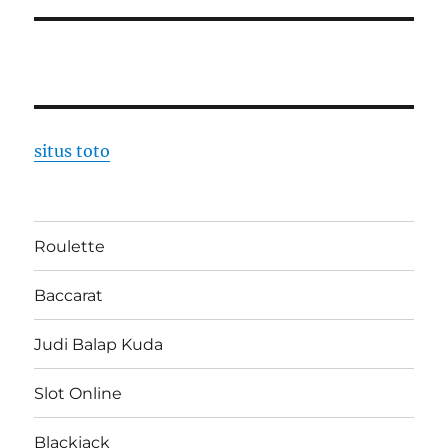
situs toto
Roulette
Baccarat
Judi Balap Kuda
Slot Online
Blackjack