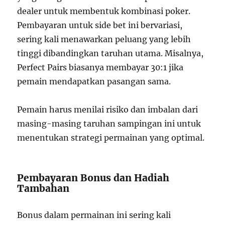
dealer untuk membentuk kombinasi poker.
Pembayaran untuk side bet ini bervariasi,
sering kali menawarkan peluang yang lebih
tinggi dibandingkan taruhan utama. Misalnya,
Perfect Pairs biasanya membayar 30:1 jika
pemain mendapatkan pasangan sama.
Pemain harus menilai risiko dan imbalan dari
masing-masing taruhan sampingan ini untuk
menentukan strategi permainan yang optimal.
Pembayaran Bonus dan Hadiah
Tambahan
Bonus dalam permainan ini sering kali