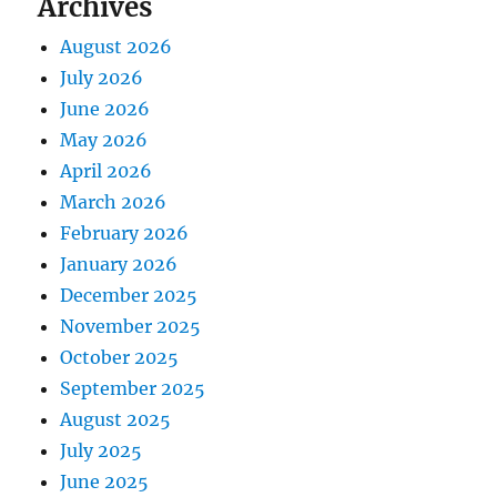
Archives
:
i
August 2026
o
July 2026
n
June 2026
May 2026
April 2026
March 2026
February 2026
January 2026
December 2025
November 2025
October 2025
September 2025
August 2025
July 2025
June 2025