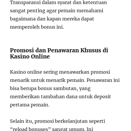
Transparansi dalam syarat dan ketentuan
sangat penting agar pemain memahami
bagaimana dan kapan mereka dapat
memperoleh bonus ini.
Promosi dan Penawaran Khusus di
Kasino Online
Kasino online sering menawarkan promosi
menarik untuk menarik pemain. Penawaran ini
bisa berupa bonus sambutan, yang
memberikan tambahan dana untuk deposit
pertama pemain.
Selain itu, promosi berkelanjutan seperti
“reload bonuses” sangat umum. Ini