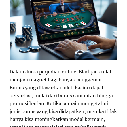
Dalam dunia perjudian online, Blackjack telah
menjadi magnet bagi banyak penggemar.
Bonus yang ditawarkan oleh kasino dapat
bervariasi, mulai dari bonus sambutan hingga
promosi harian. Ketika pemain mengetahui
jenis bonus yang bisa didapatkan, mereka tidak
hanya bisa meningkatkan modal bermain,