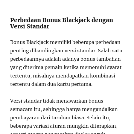
Perbedaan Bonus Blackjack dengan
Versi Standar
Bonus Blackjack memiliki beberapa perbedaan
penting dibandingkan versi standar. Salah satu
perbedaannya adalah adanya bonus tambahan
yang diterima pemain ketika memenuhi syarat
tertentu, misalnya mendapatkan kombinasi
tertentu dalam dua kartu pertama.
Versi standar tidak menawarkan bonus
semacam itu, sehingga hanya mengandalkan
pembayaran dari taruhan biasa. Selain itu,
beberapa variasi aturan mungkin diterapkan,