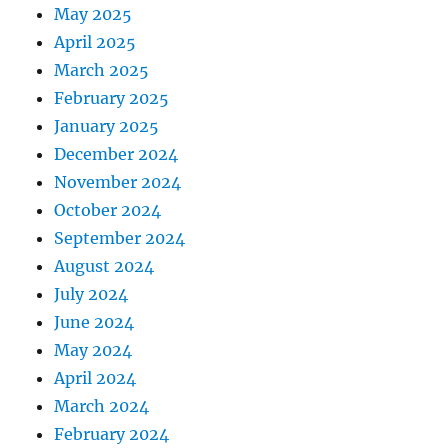
May 2025
April 2025
March 2025
February 2025
January 2025
December 2024
November 2024
October 2024
September 2024
August 2024
July 2024
June 2024
May 2024
April 2024
March 2024
February 2024