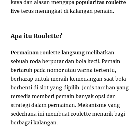
kaya dan alasan mengapa
popularitas roulette
live
terus meningkat di kalangan pemain.
Apa itu Roulette?
Permainan roulette langsung
melibatkan
sebuah roda berputar dan bola kecil. Pemain
bertaruh pada nomor atau warna tertentu,
berharap untuk meraih kemenangan saat bola
berhenti di slot yang dipilih. Jenis taruhan yang
tersedia memberi pemain banyak opsi dan
strategi dalam permainan. Mekanisme yang
sederhana ini membuat roulette menarik bagi
berbagai kalangan.