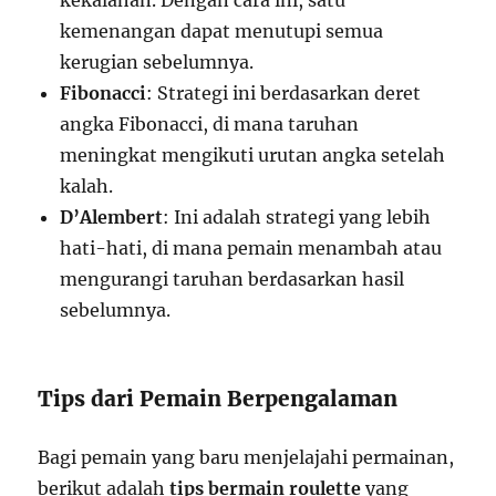
kemenangan dapat menutupi semua
kerugian sebelumnya.
Fibonacci
: Strategi ini berdasarkan deret
angka Fibonacci, di mana taruhan
meningkat mengikuti urutan angka setelah
kalah.
D’Alembert
: Ini adalah strategi yang lebih
hati-hati, di mana pemain menambah atau
mengurangi taruhan berdasarkan hasil
sebelumnya.
Tips dari Pemain Berpengalaman
Bagi pemain yang baru menjelajahi permainan,
berikut adalah
tips bermain roulette
yang