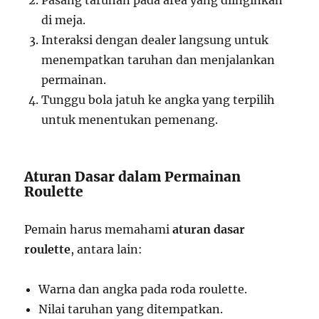
di meja.
Interaksi dengan dealer langsung untuk
menempatkan taruhan dan menjalankan
permainan.
Tunggu bola jatuh ke angka yang terpilih
untuk menentukan pemenang.
Aturan Dasar dalam Permainan
Roulette
Pemain harus memahami
aturan dasar
roulette
, antara lain:
Warna dan angka pada roda roulette.
Nilai taruhan yang ditempatkan.