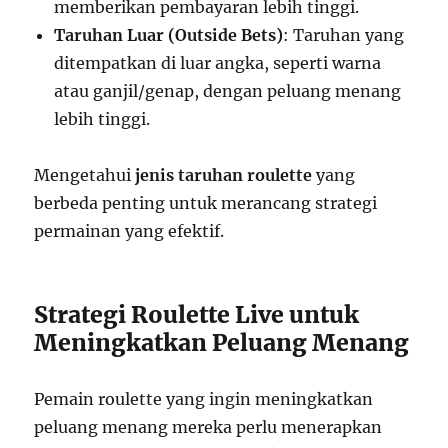
memberikan pembayaran lebih tinggi.
Taruhan Luar (Outside Bets)
: Taruhan yang
ditempatkan di luar angka, seperti warna
atau ganjil/genap, dengan peluang menang
lebih tinggi.
Mengetahui
jenis taruhan roulette
yang
berbeda penting untuk merancang strategi
permainan yang efektif.
Strategi Roulette Live untuk
Meningkatkan Peluang Menang
Pemain roulette yang ingin meningkatkan
peluang menang mereka perlu menerapkan