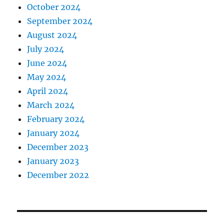
October 2024
September 2024
August 2024
July 2024
June 2024
May 2024
April 2024
March 2024
February 2024
January 2024
December 2023
January 2023
December 2022