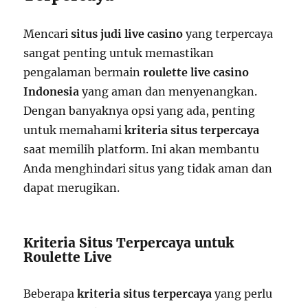
Mencari
situs judi live casino
yang terpercaya
sangat penting untuk memastikan
pengalaman bermain
roulette live casino
Indonesia
yang aman dan menyenangkan.
Dengan banyaknya opsi yang ada, penting
untuk memahami
kriteria situs terpercaya
saat memilih platform. Ini akan membantu
Anda menghindari situs yang tidak aman dan
dapat merugikan.
Kriteria Situs Terpercaya untuk
Roulette Live
Beberapa
kriteria situs terpercaya
yang perlu