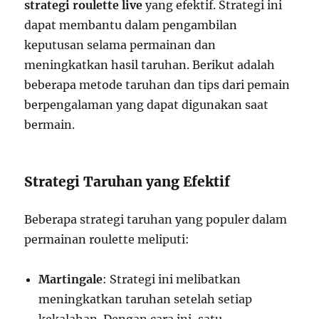
strategi roulette live
yang efektif. Strategi ini
dapat membantu dalam pengambilan
keputusan selama permainan dan
meningkatkan hasil taruhan. Berikut adalah
beberapa metode taruhan dan tips dari pemain
berpengalaman yang dapat digunakan saat
bermain.
Strategi Taruhan yang Efektif
Beberapa strategi taruhan yang populer dalam
permainan roulette meliputi:
Martingale
: Strategi ini melibatkan
meningkatkan taruhan setelah setiap
kekalahan. Dengan cara ini, satu