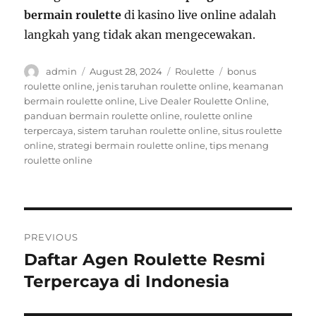
bermain roulette
di kasino live online adalah
langkah yang tidak akan mengecewakan.
A
P
C
T
admin
August 28, 2024
Roulette
bonus
u
o
a
a
roulette online
,
jenis taruhan roulette online
,
keamanan
t
s
t
g
bermain roulette online
,
Live Dealer Roulette Online
,
h
t
e
s
panduan bermain roulette online
,
roulette online
o
e
g
terpercaya
,
sistem taruhan roulette online
,
situs roulette
r
d
o
online
,
strategi bermain roulette online
,
tips menang
o
r
roulette online
n
i
e
s
P
PREVIOUS
o
Daftar Agen Roulette Resmi
P
r
Terpercaya di Indonesia
s
e
t