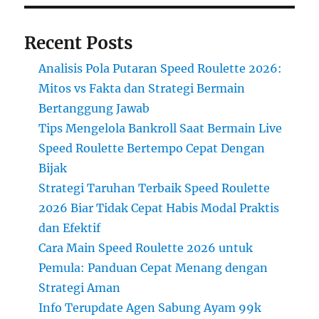
Recent Posts
Analisis Pola Putaran Speed Roulette 2026:
Mitos vs Fakta dan Strategi Bermain
Bertanggung Jawab
Tips Mengelola Bankroll Saat Bermain Live
Speed Roulette Bertempo Cepat Dengan
Bijak
Strategi Taruhan Terbaik Speed Roulette
2026 Biar Tidak Cepat Habis Modal Praktis
dan Efektif
Cara Main Speed Roulette 2026 untuk
Pemula: Panduan Cepat Menang dengan
Strategi Aman
Info Terupdate Agen Sabung Ayam 99k