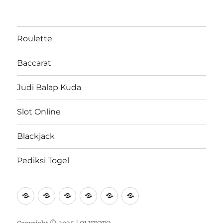
Roulette
Baccarat
Judi Balap Kuda
Slot Online
Blackjack
Pediksi Togel
Roulette
Baccarat
Judi
Slot
Blackjack
Pediksi
Balap
Online
Togel
Kuda