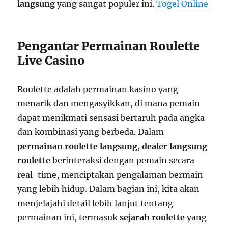
langsung
yang sangat populer ini.
Togel Online
Pengantar Permainan Roulette
Live Casino
Roulette adalah permainan kasino yang
menarik dan mengasyikkan, di mana pemain
dapat menikmati sensasi bertaruh pada angka
dan kombinasi yang berbeda. Dalam
permainan roulette langsung
,
dealer langsung
roulette
berinteraksi dengan pemain secara
real-time, menciptakan pengalaman bermain
yang lebih hidup. Dalam bagian ini, kita akan
menjelajahi detail lebih lanjut tentang
permainan ini, termasuk
sejarah roulette
yang