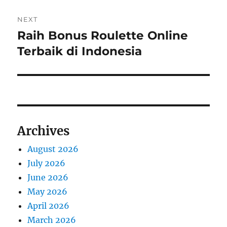
v
i
n
NEXT
o
Raih Bonus Roulette Online
N
a
u
e
Terbaik di Indonesia
s
v
x
p
t
i
o
p
s
g
o
t
s
a
Archives
:
t
t
:
August 2026
July 2026
i
June 2026
o
May 2026
April 2026
n
March 2026