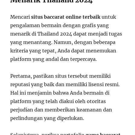
Mencari
situs baccarat online terbaik
untuk
pengalaman bermain dengan grafis yang
menarik di Thailand 2024 dapat menjadi tugas
yang menantang. Namun, dengan beberapa
kriteria yang tepat, Anda dapat menemukan
platform yang andal dan terpercaya.
Pertama, pastikan situs tersebut memiliki
reputasi yang baik dan memiliki lisensi resmi.
Hal ini menjamin bahwa Anda bermain di
platform yang telah diakui oleh otoritas
perjudian dan memberikan keamanan dan
perlindungan yang diperlukan.
Selanjutnya, periksa portofolio
game baccarat