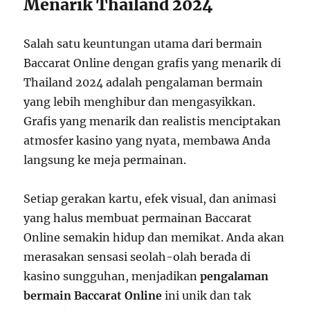
Menarik Thailand 2024
Salah satu keuntungan utama dari bermain
Baccarat Online dengan grafis yang menarik di
Thailand 2024 adalah pengalaman bermain
yang lebih menghibur dan mengasyikkan.
Grafis yang menarik dan realistis menciptakan
atmosfer kasino yang nyata, membawa Anda
langsung ke meja permainan.
Setiap gerakan kartu, efek visual, dan animasi
yang halus membuat permainan Baccarat
Online semakin hidup dan memikat. Anda akan
merasakan sensasi seolah-olah berada di
kasino sungguhan, menjadikan
pengalaman
bermain Baccarat Online
ini unik dan tak