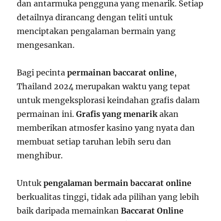
dan antarmuka pengguna yang menarik. Setiap
detailnya dirancang dengan teliti untuk
menciptakan pengalaman bermain yang
mengesankan.
Bagi pecinta
permainan baccarat online
,
Thailand 2024 merupakan waktu yang tepat
untuk mengeksplorasi keindahan grafis dalam
permainan ini.
Grafis yang menarik
akan
memberikan atmosfer kasino yang nyata dan
membuat setiap taruhan lebih seru dan
menghibur.
Untuk
pengalaman bermain baccarat online
berkualitas tinggi, tidak ada pilihan yang lebih
baik daripada memainkan
Baccarat Online