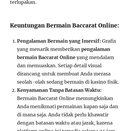
terlupakan.
Keuntungan Bermain Baccarat Online:
Pengalaman Bermain yang Imersif:
Grafis
yang menarik memberikan
pengalaman
bermain Baccarat Online
yang mendalam
dan memuaskan. Setiap detail visual
dirancang untuk membuat Anda merasa
seolah-olah sedang bermain di kasino fisik.
Kenyamanan Tanpa Batasan Waktu:
Bermain Baccarat Online memungkinkan
Anda menikmati permainan kapan saja dan
di mana saja. Anda tidak perlu khawatir
dengan batasan waktu atau jarak, karena
platform online ini tersedia selama 24 jam.