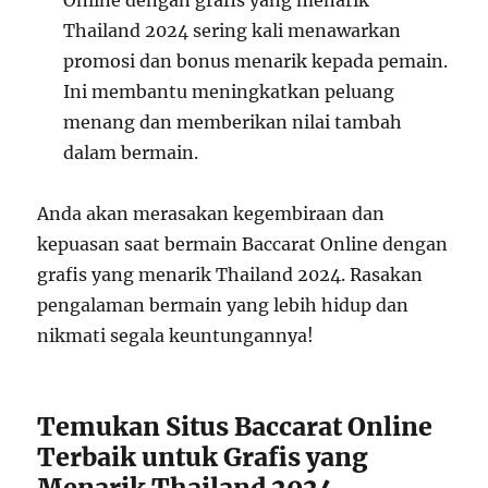
Thailand 2024 sering kali menawarkan
promosi dan bonus menarik kepada pemain.
Ini membantu meningkatkan peluang
menang dan memberikan nilai tambah
dalam bermain.
Anda akan merasakan kegembiraan dan
kepuasan saat bermain Baccarat Online dengan
grafis yang menarik Thailand 2024. Rasakan
pengalaman bermain yang lebih hidup dan
nikmati segala keuntungannya!
Temukan Situs Baccarat Online
Terbaik untuk Grafis yang
Menarik Thailand 2024