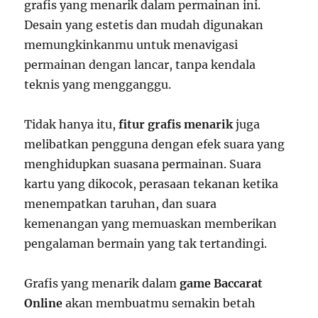
grafis yang menarik dalam permainan ini.
Desain yang estetis dan mudah digunakan
memungkinkanmu untuk menavigasi
permainan dengan lancar, tanpa kendala
teknis yang mengganggu.
Tidak hanya itu,
fitur grafis menarik
juga
melibatkan pengguna dengan efek suara yang
menghidupkan suasana permainan. Suara
kartu yang dikocok, perasaan tekanan ketika
menempatkan taruhan, dan suara
kemenangan yang memuaskan memberikan
pengalaman bermain yang tak tertandingi.
Grafis yang menarik dalam
game Baccarat
Online
akan membuatmu semakin betah